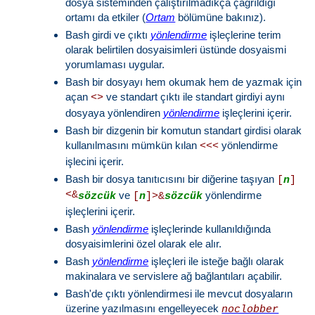
dosya sisteminden çalıştırılmadıkça çağrıldığı
ortamı da etkiler (
Ortam
bölümüne bakınız).
Bash girdi ve çıktı
yönlendirme
işleçlerine terim
olarak belirtilen dosyaisimleri üstünde dosyaismi
yorumlaması uygular.
Bash bir dosyayı hem okumak hem de yazmak için
açan
ve standart çıktı ile standart girdiyi aynı
<>
dosyaya yönlendiren
yönlendirme
işleçlerini içerir.
Bash bir dizgenin bir komutun standart girdisi olarak
kullanılmasını mümkün kılan
yönlendirme
<<<
işlecini içerir.
Bash bir dosya tanıtıcısını bir diğerine taşıyan
[
n
]
<&
ve
yönlendirme
sözcük
[
n
]>&
sözcük
işleçlerini içerir.
Bash
yönlendirme
işleçlerinde kullanıldığında
dosyaisimlerini özel olarak ele alır.
Bash
yönlendirme
işleçleri ile isteğe bağlı olarak
makinalara ve servislere ağ bağlantıları açabilir.
Bash'de çıktı yönlendirmesi ile mevcut dosyaların
üzerine yazılmasını engelleyecek
noclobber