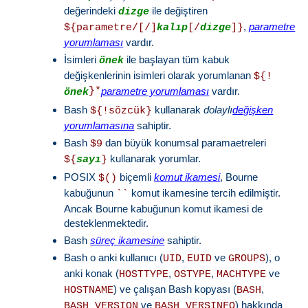
değerindeki
ile değiştiren
dizge
,
parametre
${parametre/[/]
kalıp
[/
dizge
]}
yorumlaması
vardır.
İsimleri
ile başlayan tüm kabuk
önek
değişkenlerinin isimleri olarak yorumlanan
${!
}*
parametre yorumlaması
vardır.
önek
Bash
kullanarak
dolaylı
değişken
${!sözcük}
yorumlamasına
sahiptir.
Bash
dan büyük konumsal paramaetreleri
$9
kullanarak yorumlar.
${
sayı
}
POSIX
biçemli
komut ikamesi
, Bourne
$()
kabuğunun
komut ikamesine tercih edilmiştir.
``
Ancak Bourne kabuğunun komut ikamesi de
desteklenmektedir.
Bash
süreç ikamesine
sahiptir.
Bash o anki kullanıcı (
,
ve
), o
UID
EUID
GROUPS
anki konak (
,
,
ve
HOSTTYPE
OSTYPE
MACHTYPE
) ve çalışan Bash kopyası (
,
HOSTNAME
BASH
ve
) hakkında
BASH_VERSION
BASH_VERSINFO