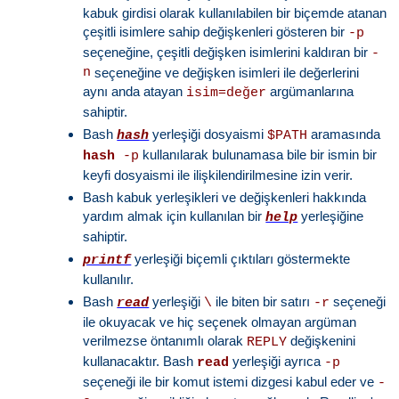
kabuk girdisi olarak kullanılabilen bir biçemde atanan
çeşitli isimlere sahip değişkenleri gösteren bir
-p
seçeneğine, çeşitli değişken isimlerini kaldıran bir
-
n
seçeneğine ve değişken isimleri ile değerlerini
aynı anda atayan
argümanlarına
isim=değer
sahiptir.
Bash
yerleşiği dosyaismi
aramasında
hash
$PATH
kullanılarak bulunamasa bile bir ismin bir
hash
-p
keyfi dosyaismi ile ilişkilendirilmesine izin verir.
Bash kabuk yerleşikleri ve değişkenleri hakkında
yardım almak için kullanılan bir
yerleşiğine
help
sahiptir.
yerleşiği biçemli çıktıları göstermekte
printf
kullanılır.
Bash
yerleşiği
ile biten bir satırı
seçeneği
read
\
-r
ile okuyacak ve hiç seçenek olmayan argüman
verilmezse öntanımlı olarak
değişkenini
REPLY
kullanacaktır. Bash
yerleşiği ayrıca
read
-p
seçeneği ile bir komut istemi dizgesi kabul eder ve
-