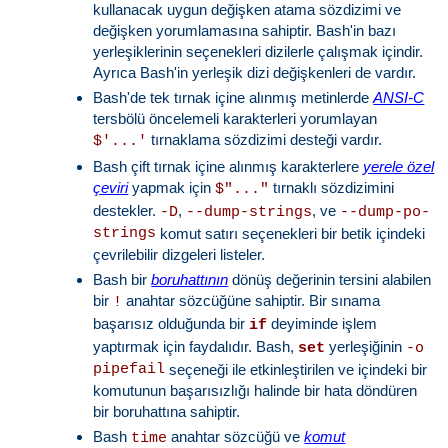
kullanacak uygun değişken atama sözdizimi ve
değişken yorumlamasına sahiptir. Bash'in bazı
yerleşiklerinin seçenekleri dizilerle çalışmak içindir.
Ayrıca Bash'in yerleşik dizi değişkenleri de vardır.
Bash'de tek tırnak içine alınmış metinlerde
ANSI-C
tersbölü öncelemeli karakterleri yorumlayan
tırnaklama sözdizimi desteği vardır.
$'...'
Bash çift tırnak içine alınmış karakterlere
yerele özel
çeviri
yapmak için
tırnaklı sözdizimini
$"..."
destekler.
,
, ve
-D
--dump-strings
--dump-po-
strings
komut satırı seçenekleri bir betik içindeki
çevrilebilir dizgeleri listeler.
Bash bir
boruhattının
dönüş değerinin tersini alabilen
bir
anahtar sözcüğüne sahiptir. Bir sınama
!
başarısız olduğunda bir
deyiminde işlem
if
yaptırmak için faydalıdır. Bash,
yerleşiğinin
set
-o
pipefail
seçeneği ile etkinleştirilen ve içindeki bir
komutunun başarısızlığı halinde bir hata döndüren
bir boruhattına sahiptir.
Bash
anahtar sözcüğü ve
komut
time