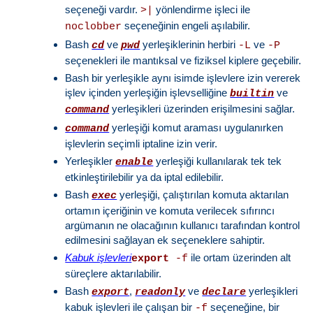
seçeneği vardır.
yönlendirme işleci ile
>|
seçeneğinin engeli aşılabilir.
noclobber
Bash
ve
yerleşiklerinin herbiri
ve
cd
pwd
-L
-P
seçenekleri ile mantıksal ve fiziksel kiplere geçebilir.
Bash bir yerleşikle aynı isimde işlevlere izin vererek
işlev içinden yerleşiğin işlevselliğine
ve
builtin
yerleşikleri üzerinden erişilmesini sağlar.
command
yerleşiği komut araması uygulanırken
command
işlevlerin seçimli iptaline izin verir.
Yerleşikler
yerleşiği kullanılarak tek tek
enable
etkinleştirilebilir ya da iptal edilebilir.
Bash
yerleşiği, çalıştırılan komuta aktarılan
exec
ortamın içeriğinin ve komuta verilecek sıfırıncı
argümanın ne olacağının kullanıcı tarafından kontrol
edilmesini sağlayan ek seçeneklere sahiptir.
Kabuk işlevleri
ile ortam üzerinden alt
export
-f
süreçlere aktarılabilir.
Bash
,
ve
yerleşikleri
export
readonly
declare
kabuk işlevleri ile çalışan bir
seçeneğine, bir
-f