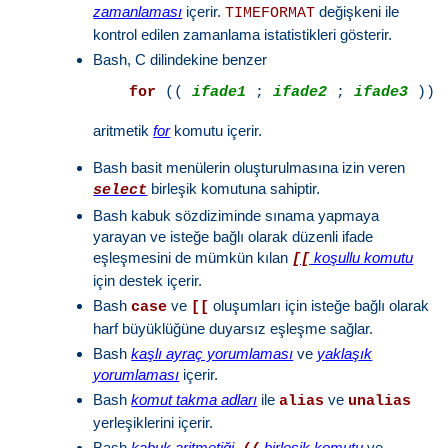
zamanlaması
içerir.
değişkeni ile
TIMEFORMAT
kontrol edilen zamanlama istatistikleri gösterir.
Bash, C dilindekine benzer
for
 (( 
ifade1
 ; 
ifade2
 ; 
ifade3
aritmetik
for
komutu içerir.
Bash basit menülerin oluşturulmasına izin veren
birleşik komutuna sahiptir.
select
Bash kabuk sözdiziminde sınama yapmaya
yarayan ve isteğe bağlı olarak düzenli ifade
eşleşmesini de mümkün kılan
koşullu komutu
[[
için destek içerir.
Bash
ve
oluşumları için isteğe bağlı olarak
case
[[
harf büyüklüğüne duyarsız eşleşme sağlar.
Bash
kaşlı ayraç yorumlaması
ve
yaklaşık
yorumlaması
içerir.
Bash
komut takma adları
ile
ve
alias
unalias
yerleşiklerini içerir.
Bash
kabuk aritmetiği
,
birleşik komutu
ve