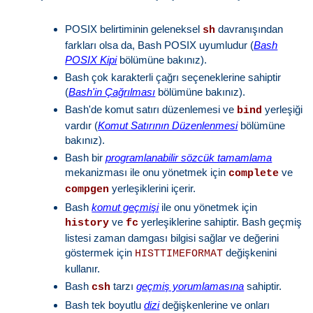
POSIX belirtiminin geleneksel
davranışından
sh
farkları olsa da, Bash POSIX uyumludur (
Bash
POSIX Kipi
bölümüne bakınız).
Bash çok karakterli çağrı seçeneklerine sahiptir
(
Bash'in Çağrılması
bölümüne bakınız).
Bash'de komut satırı düzenlemesi ve
yerleşiği
bind
vardır (
Komut Satırının Düzenlenmesi
bölümüne
bakınız).
Bash bir
programlanabilir sözcük tamamlama
mekanizması ile onu yönetmek için
ve
complete
yerleşiklerini içerir.
compgen
Bash
komut geçmişi
ile onu yönetmek için
ve
yerleşiklerine sahiptir. Bash geçmiş
history
fc
listesi zaman damgası bilgisi sağlar ve değerini
göstermek için
değişkenini
HISTTIMEFORMAT
kullanır.
Bash
tarzı
geçmiş yorumlamasına
sahiptir.
csh
Bash tek boyutlu
dizi
değişkenlerine ve onları