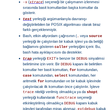
(
) seçeneği bir çalışmanın izlenmesi
-x
xtrace
sırasında basit komutlardan başka komutlar da
gösterir.
yerleşiği argümanlarıyla davranışı
test
değiştirilebilen bir POSIX algoritması olarak biraz
farklı gerçeklenmiştir.
Bash, etkin altyordam çağrısının (
veya
.
source
yerleşiği ile çalıştırılan bir kabuk işlevi ya da betiği)
bağlamını gösteren
yerleşiğini içerir. Bu,
caller
bash hata ayıklayıcısını da destekler.
yerleşiği
'e benzer bir
sinyalimsi
trap
EXIT
DEBUG
belirtimine izin verir. Bir
kapanı ile belirtilen
DEBUG
komutlar her basit komuttan,
komutundan,
for
komutundan,
komutundan, her
case
select
aritmetik
komutundan ve bir kabuk işlevinde
for
çalıştırılacak ilk komuttan önce çalıştırılır. İşleve
niteliği verilmiş olmadıkça ya da
trace
shopt
yerleşiği kullanılarak
seçeneği
functrace
etkinleştirilmiş olmadıkça
kapanı kabuk
DEBUG
işlevleri tarafından miras alınmaz.
kabuk
extdebug