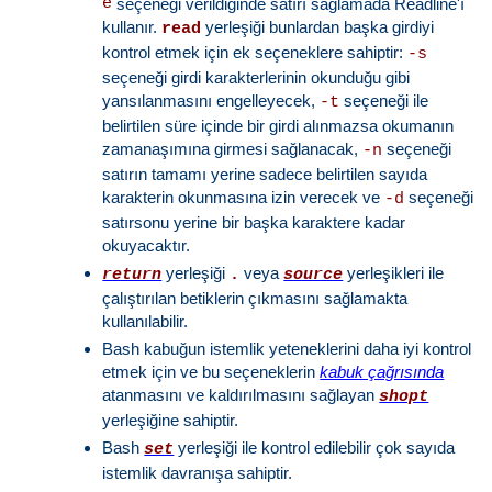
e
seçeneği verildiğinde satırı sağlamada Readline'ı
kullanır.
yerleşiği bunlardan başka girdiyi
read
kontrol etmek için ek seçeneklere sahiptir:
-s
seçeneği girdi karakterlerinin okunduğu gibi
yansılanmasını engelleyecek,
seçeneği ile
-t
belirtilen süre içinde bir girdi alınmazsa okumanın
zamanaşımına girmesi sağlanacak,
seçeneği
-n
satırın tamamı yerine sadece belirtilen sayıda
karakterin okunmasına izin verecek ve
seçeneği
-d
satırsonu yerine bir başka karaktere kadar
okuyacaktır.
yerleşiği
veya
yerleşikleri ile
return
.
source
çalıştırılan betiklerin çıkmasını sağlamakta
kullanılabilir.
Bash kabuğun istemlik yeteneklerini daha iyi kontrol
etmek için ve bu seçeneklerin
kabuk çağrısında
atanmasını ve kaldırılmasını sağlayan
shopt
yerleşiğine sahiptir.
Bash
yerleşiği ile kontrol edilebilir çok sayıda
set
istemlik davranışa sahiptir.