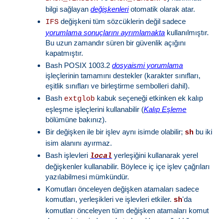
bilgi sağlayan
değişkenleri
otomatik olarak atar.
değişkeni tüm sözcüklerin değil sadece
IFS
yorumlama sonuçlarını ayrımlamakta
kullanılmıştır.
Bu uzun zamandır süren bir güvenlik açığını
kapatmıştır.
Bash POSIX 1003.2
dosyaismi yorumlama
işleçlerinin tamamını destekler (karakter sınıfları,
eşitlik sınıfları ve birleştirme sembolleri dahil).
Bash
kabuk seçeneği etkinken ek kalıp
extglob
eşleşme işleçlerini kullanabilir (
Kalıp Eşleme
bölümüne bakınız).
Bir değişken ile bir işlev aynı isimde olabilir;
bu iki
sh
isim alanını ayırmaz.
Bash işlevleri
yerleşiğini kullanarak yerel
local
değişkenler kullanabilir. Böylece iç içe işlev çağrıları
yazılabilmesi mümkündür.
Komutları önceleyen değişken atamaları sadece
komutları, yerleşikleri ve işlevleri etkiler.
'da
sh
komutları önceleyen tüm değişken atamaları komut