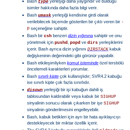
Bash
yerleşiği daha yaygındır ve bulduğu
type
isimler hakkında daha fazla bilgi verir.
Bash
yerleşiği kendisine girdi olarak
umask
verilebilecek biçemde gösterilen bir çıktı veren bir
-
p
seçeneğine sahiptir.
Bash bir
benzeri
dizin yığınına
sahiptir ve onu
csh
yönetmek için
,
ve
yerleşiklerini
pushd
popd
dirs
içerir. Bash ayrıca dizin yığınını
kabuk
DIRSTACK
değişkeninin değerindeki gibi görünür yapabilir.
Bash etkileşimliyken
komut isteminde
özel tersbölü
öncelemeli karakterleri yorumlar.
Bash
sınırlı kipte
çok kullanışlıdır; SVR4.2 kabuğu
ise sınırlı kipte çok fazla sınırlıdır.
yerleşiği bir işi kabuğun dahili iş
disown
tablosundan kaldırabilir veya kabuk bir
SIGHUP
sinyalinin sonucu olarak çıkarken bir işe
SIGHUP
sinyalinin gönderilmesini engelleyebilir.
Bash, kabuk betikleri için ayrı bir hata ayıklayıcıyı
destekleyecek bir miktar özellik içerir.