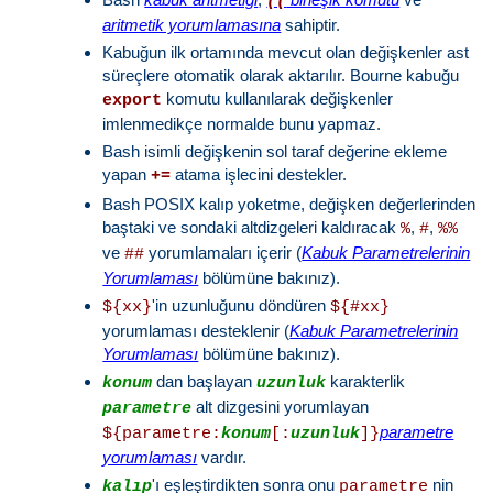
((
aritmetik yorumlamasına
sahiptir.
Kabuğun ilk ortamında mevcut olan değişkenler ast
süreçlere otomatik olarak aktarılır. Bourne kabuğu
komutu kullanılarak değişkenler
export
imlenmedikçe normalde bunu yapmaz.
Bash isimli değişkenin sol taraf değerine ekleme
yapan
atama işlecini destekler.
+=
Bash POSIX kalıp yoketme, değişken değerlerinden
baştaki ve sondaki altdizgeleri kaldıracak
,
,
%
#
%%
ve
yorumlamaları içerir (
Kabuk Parametrelerinin
##
Yorumlaması
bölümüne bakınız).
'in uzunluğunu döndüren
${xx}
${#xx}
yorumlaması desteklenir (
Kabuk Parametrelerinin
Yorumlaması
bölümüne bakınız).
dan başlayan
karakterlik
konum
uzunluk
alt dizgesini yorumlayan
parametre
parametre
${parametre:
konum
[:
uzunluk
]}
yorumlaması
vardır.
'ı eşleştirdikten sonra onu
nin
kalıp
parametre