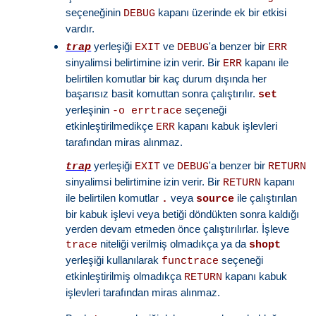
seçeneğinin
kapanı üzerinde ek bir etkisi
DEBUG
vardır.
yerleşiği
ve
'a benzer bir
trap
EXIT
DEBUG
ERR
sinyalimsi belirtimine izin verir. Bir
kapanı ile
ERR
belirtilen komutlar bir kaç durum dışında her
başarısız basit komuttan sonra çalıştırılır.
set
yerleşinin
seçeneği
-o errtrace
etkinleştirilmedikçe
kapanı kabuk işlevleri
ERR
tarafından miras alınmaz.
yerleşiği
ve
'a benzer bir
trap
EXIT
DEBUG
RETURN
sinyalimsi belirtimine izin verir. Bir
kapanı
RETURN
ile belirtilen komutlar
veya
ile çalıştırılan
.
source
bir kabuk işlevi veya betiği döndükten sonra kaldığı
yerden devam etmeden önce çalıştırılırlar. İşleve
niteliği verilmiş olmadıkça ya da
trace
shopt
yerleşiği kullanılarak
seçeneği
functrace
etkinleştirilmiş olmadıkça
kapanı kabuk
RETURN
işlevleri tarafından miras alınmaz.