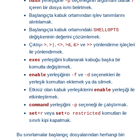
yerleşiğine
seçeneğinin argümanı olarak
hash
-p
/
içeren bir dosya ismi belirtmek.
Başlangıçta kabuk ortamından işlev tanımlarını
alıntılamak.
Başlangıçta kabuk ortamındaki
SHELLOPTS
değişkeninin değerini çözümlemek.
Çıktıyı
,
,
,
,
ve
yönlendirme işleçleri
>
>|
<>
>&
&>
>>
ile yönlendirmek.
yerleşiğini kullanarak kabuğu başka bir
exec
komutla değiştirmek.
yerleşiğinin
ve
seçenekleri ile
enable
-f
-d
yerleşik komutları eklemek ya da silmek.
Etkisiz olan kabuk yerleşiklerini
yerleşiği ile
enable
etkinleştirmek.
yerleşiğini
seçeneği ile çalıştırmak.
command
-p
veya
komutları ile
set
+r
set
+o restricted
sınırlı kipi kapatmak.
Bu sınırlamalar başlangıç dosyalarından herhangi biri