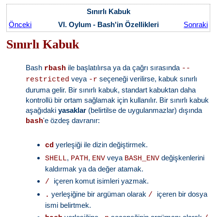
Sınırlı Kabuk
Önceki
VI. Oylum - Bash'in Özellikleri
Sonraki
Sınırlı Kabuk
Bash
ile başlatılırsa ya da çağrı sırasında
rbash
--
veya
seçeneği verilirse, kabuk sınırlı
restricted
-r
duruma gelir. Bir sınırlı kabuk, standart kabuktan daha
kontrollü bir ortam sağlamak için kullanılır. Bir sınırlı kabuk
aşağıdaki
yasaklar
(belirtilse de uygulanmazlar) dışında
'e özdeş davranır:
bash
yerleşiği ile dizin değiştirmek.
cd
,
,
veya
değişkenlerini
SHELL
PATH
ENV
BASH_ENV
kaldırmak ya da değer atamak.
içeren komut isimleri yazmak.
/
yerleşiğine bir argüman olarak
içeren bir dosya
.
/
ismi belirtmek.