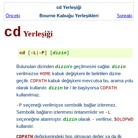
cd Yerleşiği
Önceki
Bourne Kabuğu Yerleşikleri
Sonraki
cd
Yerleşiği
cd
 [
-L
|
-P
] [
dizin
Bulunulan dizinden
'e geçilmesini sağlar.
dizin
dizin
verilmezse
kabuk değişkeni ile belirtilen dizine
HOME
geçilir.
kabuk değişkeni mevcutsa bu, arama yolu
CDPATH
olarak kullanılır.
bir / ile başlıyorsa
dizin
CDPATH
kullanılmaz.
seçeneği verilmişse sembolik bağlar izlenmez.
-P
Sembolik bağların izlenmesi öntanımlıdır ve
-L
seçeneğine atanmıştır.
olarak
verilirse,
dizin
-
$OLDPWD
kullanılır.
değişkenindeki boş olmayan değer ya da ilk
CDPATH