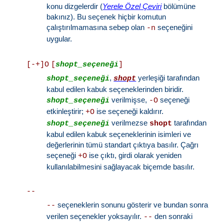
konu dizgelerdir (
Yerele Özel Çeviri
bölümüne
bakınız). Bu seçenek hiçbir komutun
çalıştırılmamasına sebep olan
seçeneğini
-n
uygular.
[-+]
O
[
shopt_seçeneği
]
,
yerleşiği tarafından
shopt_seçeneği
shopt
kabul edilen kabuk seçeneklerinden biridir.
verilmişse,
seçeneği
shopt_seçeneği
-O
etkinleştirir;
ise seçeneği kaldırır.
+O
verilmezse
tarafından
shopt_seçeneği
shopt
kabul edilen kabuk seçeneklerinin isimleri ve
değerlerinin tümü standart çıktıya basılır. Çağrı
seçeneği
ise çıktı, girdi olarak yeniden
+O
kullanılabilmesini sağlayacak biçemde basılır.
--
seçeneklerin sonunu gösterir ve bundan sonra
--
verilen seçenekler yoksayılır.
den sonraki
--