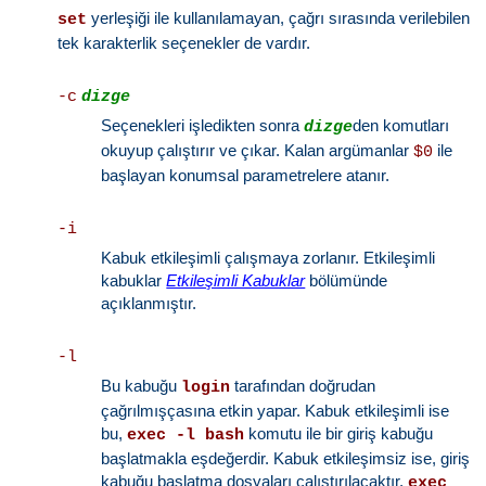
yerleşiği ile kullanılamayan, çağrı sırasında verilebilen
set
tek karakterlik seçenekler de vardır.
-c
dizge
Seçenekleri işledikten sonra
den komutları
dizge
okuyup çalıştırır ve çıkar. Kalan argümanlar
ile
$0
başlayan konumsal parametrelere atanır.
-i
Kabuk etkileşimli çalışmaya zorlanır. Etkileşimli
kabuklar
Etkileşimli Kabuklar
bölümünde
açıklanmıştır.
-l
Bu kabuğu
tarafından doğrudan
login
çağrılmışçasına etkin yapar. Kabuk etkileşimli ise
bu,
komutu ile bir giriş kabuğu
exec -l bash
başlatmakla eşdeğerdir. Kabuk etkileşimsiz ise, giriş
kabuğu başlatma dosyaları çalıştırılacaktır.
exec