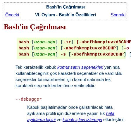
Bash'in Çağrılması
Önceki
VI. Oylum - Bash'in Özellikleri
Sonraki
Bash'in Çağrılması
bash 
[
uzun-sçn
] [
-ir
] 
[-abefhkmnptuvxdBCDH
bash 
[
uzun-sçn
] [
-abefhkmnptuvxdBCDHP
] [
-o
bash 
[
uzun-sçn
] 
-s 
[
-abefhkmnptuvxdBCDHP
] 
Tek karakterlik kabuk
komut satırı seçenekleri
yanında
kullanabileceğiniz çok karakterli seçenekler de vardır.Bu
seçenekler tanınabilmeleri için komut satırında tek
karakterli seçeneklerden önce verilmelidir.
--debugger
Kabuk başlatılmadan önce çalıştırılacak hata
ayıklama profili için düzenleme yapar. Ek
hata
ayıklama kipini
ve
kabuk işlevi izlemeyi
etkinleştirir.