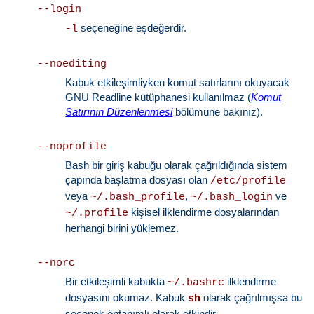
--login
seçeneğine eşdeğerdir.
-l
--noediting
Kabuk etkileşimliyken komut satırlarını okuyacak
GNU Readline kütüphanesi kullanılmaz (
Komut
Satırının Düzenlenmesi
bölümüne bakınız).
--noprofile
Bash bir giriş kabuğu olarak çağrıldığında sistem
çapında başlatma dosyası olan
/etc/profile
veya
,
ve
~/.bash_profile
~/.bash_login
kişisel ilklendirme dosyalarından
~/.profile
herhangi birini yüklemez.
--norc
Bir etkileşimli kabukta
ilklendirme
~/.bashrc
dosyasını okumaz. Kabuk
olarak çağrılmışsa bu
sh
seçenek öntanımlı olarak etkindir.