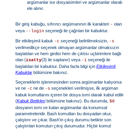
argümanlar ise dosyaisimleri ve argümanlar olarak
ele alınır.
Bir giriş kabuğu, sıfırıncı argümanının ilk karakteri
olan
-
veya
seçeneği ile çağrılan bir kabuktur.
--login
Bir etkileşimli kabuk
seçeneği belirtilmeksizin,
-c
-s
verilmedikçe seçenek olmayan argümanlar olmaksızın
başlatılan ve hem girdisi hem de çıktısı uçbirimlere bağlı
olan (
(3) ile saptanır) veya
seçeneği ile
isatty
-i
başlatılan bir kabuktur. Daha fazla bilgi için
Etkileşimli
Kabuklar
bölümüne bakınız.
Seçeneklerin işlenmesinden sonra argümanlar kalıyorsa
ve ne
ne de
seçenekleri verilmişse, ilk argüman
-c
-s
kabuk komutlarını içeren bir dosya ismi olarak kabul edilir
(
Kabuk Betikleri
bölümüne bakınız). Bu durumda,
$0
dosyanın ismi ve kalan argümanlar da konumsal
parametreleridir. Bash komutları bu dosyadan okur,
çalıştırır ve çıkar. Bash'in çıkış durumu betikte son
çalıştırılan komutun çıkış durumudur. Hiçbir komut