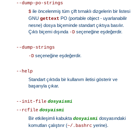
--dump-po-strings
ile öncelenmiş tüm çift tırnaklı dizgelerin bir listesi
$
GNU
PO (portable object - uyarlanabilir
gettext
nesne) dosya biçeminde standart çıktıya basılır.
Çıktı biçemi dışında
seçeneğine eşdeğerdir.
-D
--dump-strings
seçeneğine eşdeğerdir.
-D
--help
Standart çıktıda bir kullanım iletisi gösterir ve
başarıyla çıkar.
--init-file
dosyaismi
--rcfile
dosyaismi
Bir etkileşimli kabukta
dosyasındaki
dosyaismi
komutları çalıştırır (
yerine).
~/.bashrc