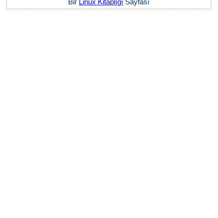
Bir
Linux Kitaplığı
Sayfası