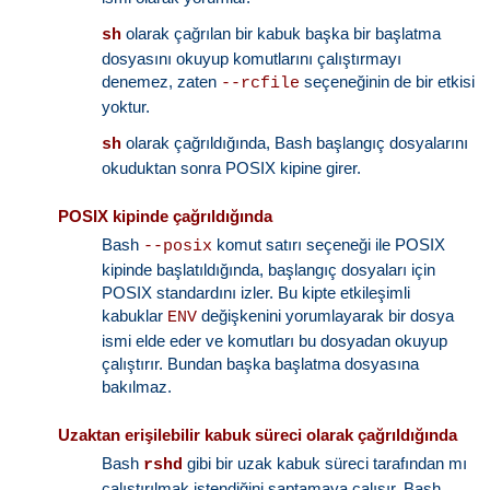
olarak çağrılan bir kabuk başka bir başlatma
sh
dosyasını okuyup komutlarını çalıştırmayı
denemez, zaten
seçeneğinin de bir etkisi
--rcfile
yoktur.
olarak çağrıldığında, Bash başlangıç dosyalarını
sh
okuduktan sonra POSIX kipine girer.
POSIX kipinde çağrıldığında
Bash
komut satırı seçeneği ile POSIX
--posix
kipinde başlatıldığında, başlangıç dosyaları için
POSIX standardını izler. Bu kipte etkileşimli
kabuklar
değişkenini yorumlayarak bir dosya
ENV
ismi elde eder ve komutları bu dosyadan okuyup
çalıştırır. Bundan başka başlatma dosyasına
bakılmaz.
Uzaktan erişilebilir kabuk süreci olarak çağrıldığında
Bash
gibi bir uzak kabuk süreci tarafından mı
rshd
çalıştırılmak istendiğini saptamaya çalışır. Bash,