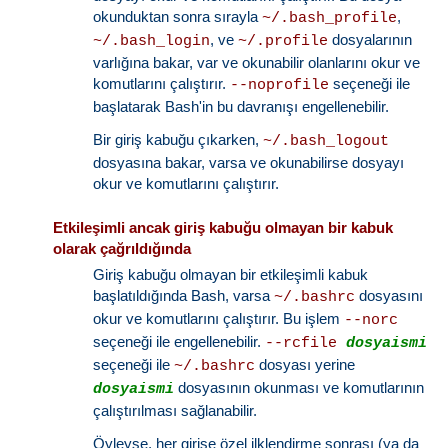
okunduktan sonra sırayla
,
~/.bash_profile
, ve
dosyalarının
~/.bash_login
~/.profile
varlığına bakar, var ve okunabilir olanlarını okur ve
komutlarını çalıştırır.
seçeneği ile
--noprofile
başlatarak Bash'in bu davranışı engellenebilir.
Bir giriş kabuğu çıkarken,
~/.bash_logout
dosyasına bakar, varsa ve okunabilirse dosyayı
okur ve komutlarını çalıştırır.
Etkileşimli ancak giriş kabuğu olmayan bir kabuk
olarak çağrıldığında
Giriş kabuğu olmayan bir etkileşimli kabuk
başlatıldığında Bash, varsa
dosyasını
~/.bashrc
okur ve komutlarını çalıştırır. Bu işlem
--norc
seçeneği ile engellenebilir.
--rcfile
dosyaismi
seçeneği ile
dosyası yerine
~/.bashrc
dosyasının okunması ve komutlarının
dosyaismi
çalıştırılması sağlanabilir.
Öyleyse, her girişe özel ilklendirme sonrası (ya da