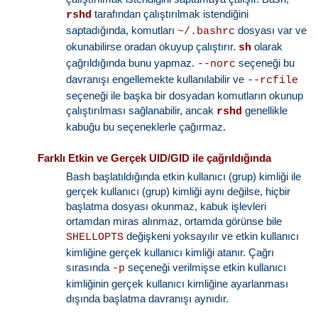
tarafından çalıştırılmak istendiğini
rshd
saptadığında, komutları
dosyası var ve
~/.bashrc
okunabilirse oradan okuyup çalıştırır.
olarak
sh
çağrıldığında bunu yapmaz.
seçeneği bu
--norc
davranışı engellemekte kullanılabilir ve
--rcfile
seçeneği ile başka bir dosyadan komutların okunup
çalıştırılması sağlanabilir, ancak
genellikle
rshd
kabuğu bu seçeneklerle çağırmaz.
Farklı Etkin ve Gerçek UID/GID ile çağrıldığında
Bash başlatıldığında etkin kullanıcı (grup) kimliği ile
gerçek kullanıcı (grup) kimliği aynı değilse, hiçbir
başlatma dosyası okunmaz, kabuk işlevleri
ortamdan miras alınmaz, ortamda görünse bile
değişkeni yoksayılır ve etkin kullanıcı
SHELLOPTS
kimliğine gerçek kullanıcı kimliği atanır. Çağrı
sırasında
seçeneği verilmişse etkin kullanıcı
-p
kimliğinin gerçek kullanıcı kimliğine ayarlanması
dışında başlatma davranışı aynıdır.