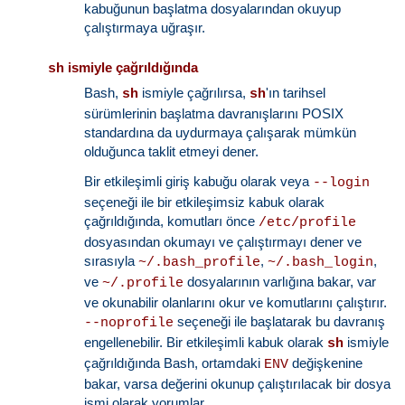
kabuğunun başlatma dosyalarından okuyup
çalıştırmaya uğraşır.
ismiyle çağrıldığında
sh
Bash,
ismiyle çağrılırsa,
'ın tarihsel
sh
sh
sürümlerinin başlatma davranışlarını POSIX
standardına da uydurmaya çalışarak mümkün
olduğunca taklit etmeyi dener.
Bir etkileşimli giriş kabuğu olarak veya
--login
seçeneği ile bir etkileşimsiz kabuk olarak
çağrıldığında, komutları önce
/etc/profile
dosyasından okumayı ve çalıştırmayı dener ve
sırasıyla
,
,
~/.bash_profile
~/.bash_login
ve
dosyalarının varlığına bakar, var
~/.profile
ve okunabilir olanlarını okur ve komutlarını çalıştırır.
seçeneği ile başlatarak bu davranış
--noprofile
engellenebilir. Bir etkileşimli kabuk olarak
ismiyle
sh
çağrıldığında Bash, ortamdaki
değişkenine
ENV
bakar, varsa değerini okunup çalıştırılacak bir dosya
ismi olarak yorumlar.