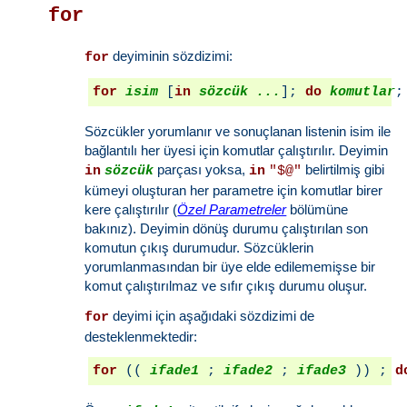
for
deyiminin sözdizimi:
for
for
isim
 [
in
sözcük ...
]; 
do
komutlar
;
Sözcükler yorumlanır ve sonuçlanan listenin isim ile
bağlantılı her üyesi için komutlar çalıştırılır. Deyimin
parçası yoksa,
belirtilmiş gibi
in
sözcük
in
"$@"
kümeyi oluşturan her parametre için komutlar birer
kere çalıştırılır (
Özel Parametreler
bölümüne
bakınız). Deyimin dönüş durumu çalıştırılan son
komutun çıkış durumudur. Sözcüklerin
yorumlanmasından bir üye elde edilememişse bir
komut çalıştırılmaz ve sıfır çıkış durumu oluşur.
deyimi için aşağıdaki sözdizimi de
for
desteklenmektedir:
for
 (( 
ifade1
 ; 
ifade2
 ; 
ifade3
 )) ; 
d