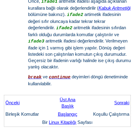
Önce,
aritmetik ifadesi aşağıda açıklanan
ifade1
kurallara bağlı olarak değerlendirilir (
Kabuk Aritmetiği
bölümüne bakınız).
artimetik ifadesinin
ifade2
değeri sıfır oluncaya kadar tekrar tekrar
değerlendirilir.
aritmetik ifadesinin sıfırdan
ifade2
farklı olduğu durumlarda komutlar çalıştırılır ve
aritmetik ifadesi değerlendirilir. Verilmeyen
ifade3
ifade için 1 varmış gibi işlem yapılır. Dönüş değeri
listedeki son çalıştırılan komutun çıkış durumudur.
Geçersiz bir ifadenin varlığı halinde ise çıkış durumu
yanlış olacaktır.
ve
deyimleri döngü denetiminde
break
continue
kullanılabilir.
Üst Ana
Önceki
Sonraki
Başlık
Birleşik Komutlar
Başlangıç
Koşullu Çalıştırma
Bir
Linux Kitaplığı
Sayfası