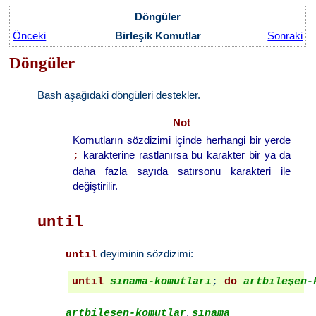
Döngüler
Önceki
Birleşik Komutlar
Sonraki
Döngüler
Bash aşağıdaki döngüleri destekler.
Not
Komutların sözdizimi içinde herhangi bir yerde
karakterine rastlanırsa bu karakter bir ya da
;
daha fazla sayıda satırsonu karakteri ile
değiştirilir.
until
deyiminin sözdizimi:
until
until
sınama-komutları
; 
do
artbileşen-
,
artbileşen-komutlar
sınama