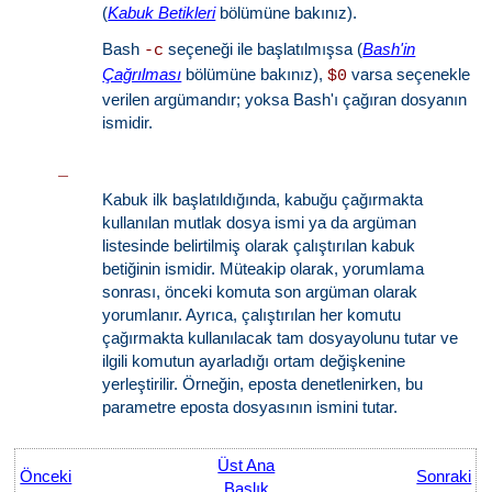
(
Kabuk Betikleri
bölümüne bakınız).
Bash
seçeneği ile başlatılmışsa (
Bash'in
-c
Çağrılması
bölümüne bakınız),
varsa seçenekle
$0
verilen argümandır; yoksa Bash'ı çağıran dosyanın
ismidir.
_
Kabuk ilk başlatıldığında, kabuğu çağırmakta
kullanılan mutlak dosya ismi ya da argüman
listesinde belirtilmiş olarak çalıştırılan kabuk
betiğinin ismidir. Müteakip olarak, yorumlama
sonrası, önceki komuta son argüman olarak
yorumlanır. Ayrıca, çalıştırılan her komutu
çağırmakta kullanılacak tam dosyayolunu tutar ve
ilgili komutun ayarladığı ortam değişkenine
yerleştirilir. Örneğin, eposta denetlenirken, bu
parametre eposta dosyasının ismini tutar.
Üst Ana
Önceki
Sonraki
Başlık