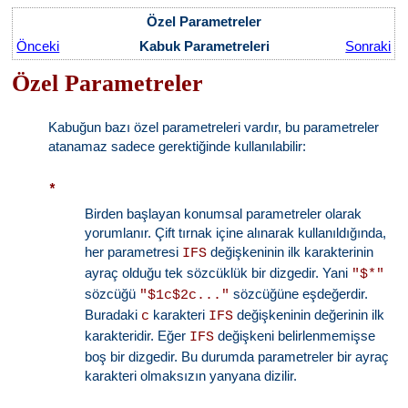
Özel Parametreler
Önceki
Kabuk Parametreleri
Sonraki
Özel Parametreler
Kabuğun bazı özel parametreleri vardır, bu parametreler
atanamaz sadece gerektiğinde kullanılabilir:
*
Birden başlayan konumsal parametreler olarak
yorumlanır. Çift tırnak içine alınarak kullanıldığında,
her parametresi
değişkeninin ilk karakterinin
IFS
ayraç olduğu tek sözcüklük bir dizgedir. Yani
"$*"
sözcüğü
sözcüğüne eşdeğerdir.
"$1c$2c..."
Buradaki
karakteri
değişkeninin değerinin ilk
c
IFS
karakteridir. Eğer
değişkeni belirlenmemişse
IFS
boş bir dizgedir. Bu durumda parametreler bir ayraç
karakteri olmaksızın yanyana dizilir.