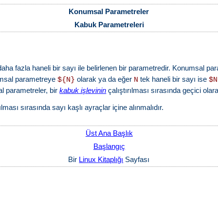
Konumsal Parametreler
Kabuk Parametreleri
daha fazla haneli bir sayı ile belirlenen bir parametredir. Konumsal p
sal parametreye
olarak ya da eğer
tek haneli bir sayı ise
${N}
N
$N
al parametreler, bir
kabuk işlevinin
çalıştırılması sırasında geçici olarak 
ası sırasında sayı kaşlı ayraçlar içine alınmalıdır.
Üst Ana Başlık
Başlangıç
Bir
Linux Kitaplığı
Sayfası