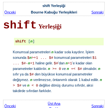
shift Yerleşiği
Önceki
Bourne Kabuğu Yerleşikleri
Sonraki
shift
Yerleşiği
shift
 [
n
Konumsal parametreleri
kadar sola kaydırır. İşlem
n
sonunda
konumsal parametreleri
$
n
>+1 ... $#
$1
haline gelir.
'dan
'e kadar olan
... $#-
n
+1
$#
n
+1
parametreler kaldırılır.
ve
olmalıdır.
n
>= 0
n
=< $#
n
sıfır ya da
den büyükse konumsal parametreler
$#
değişmez.
verilmezse, öntanımlı olarak 1 kabul edilir.
n
n
ve
değilse dönüş durumu sıfırdır, aksi
> $#
n
< 0
takdirde sıfırdan farklıdır.
Üst Ana
Önceki
Sonraki