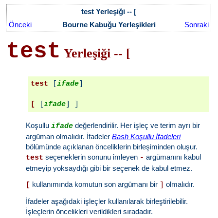
test Yerleşiği -- [
Önceki
Bourne Kabuğu Yerleşikleri
Sonraki
test
Yerleşiği -- [
test
 [
ifade
]

[
 [
ifade
Koşullu
değerlendirilir. Her işleç ve terim ayrı bir
ifade
argüman olmalıdır. İfadeler
Bash Koşullu İfadeleri
bölümünde açıklanan önceliklerin birleşiminden oluşur.
seçeneklerin sonunu imleyen
argümanını kabul
test
-
etmeyip yoksaydığı gibi bir seçenek de kabul etmez.
kullanımında komutun son argümanı bir
olmalıdır.
[
]
İfadeler aşağıdaki işleçler kullanılarak birleştirilebilir.
İşleçlerin öncelikleri verildikleri sıradadır.