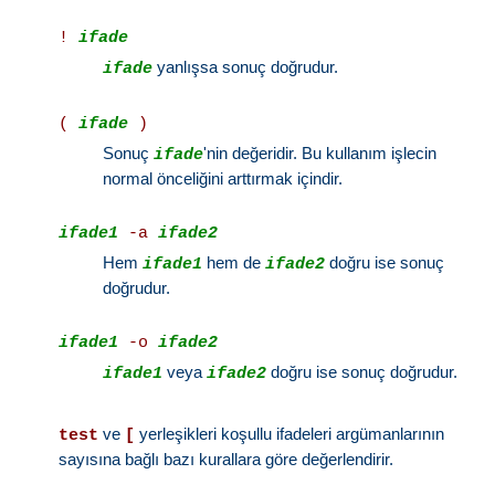
!
ifade
yanlışsa sonuç doğrudur.
ifade
(
ifade
)
Sonuç
'nin değeridir. Bu kullanım işlecin
ifade
normal önceliğini arttırmak içindir.
ifade1
-a
ifade2
Hem
hem de
doğru ise sonuç
ifade1
ifade2
doğrudur.
ifade1
-o
ifade2
veya
doğru ise sonuç doğrudur.
ifade1
ifade2
ve
yerleşikleri koşullu ifadeleri argümanlarının
test
[
sayısına bağlı bazı kurallara göre değerlendirir.