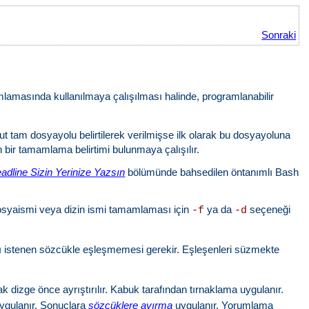
Sonraki
mlamasında kullanılmaya çalışılması halinde, programlanabilir
 tam dosyayolu belirtilerek verilmişse ilk olarak bu dosyayoluna
 bir tamamlama belirtimi bulunmaya çalışılır.
adline Sizin Yerinize Yazsın
bölümünde bahsedilen öntanımlı Bash
 Dosyaismi veya dizin ismi tamamlaması için
ya da
seçeneği
-f
-d
ası istenen sözcükle eşleşmemesi gerekir. Eşleşenleri süzmekte
k dizge önce ayrıştırılır. Kabuk tarafından tırnaklama uygulanır.
ygulanır. Sonuçlara
sözcüklere ayırma
uygulanır. Yorumlama