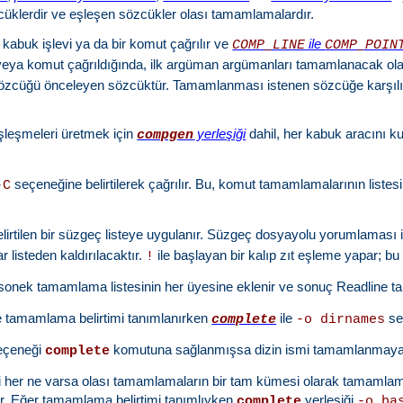
klerdir ve eşleşen sözcükler olası tamamlamalardır.
r kabuk işlevi ya da bir komut çağrılır ve
ile
COMP_LINE
COMP_POIN
v veya komut çağrıldığında, ilk argüman argümanları tamamlanacak o
özcüğü önceleyen sözcüktür. Tamamlanması istenen sözcüğe karşılı
 eşleşmeleri üretmek için
yerleşiği
dahil, her kabuk aracını k
compgen
seçeneğine belirtilerek çağrılır. Bu, komut tamamlamalarının listesin
-C
rtilen bir süzgeç listeye uygulanır. Süzgeç dosyayolu yorumlaması için 
 listeden kaldırılacaktır.
ile başlayan bir kalıp zıt eşleme yapar; b
!
bir sonek tamamlama listesinin her üyesine eklenir ve sonuç Readline
e tamamlama belirtimi tanımlanırken
ile
se
complete
-o dirnames
eçeneği
komutuna sağlanmışsa dizin ismi tamamlanmaya çal
complete
ttiği her ne varsa olası tamamlamaların bir tam kümesi olarak tama
ır. Eğer tamamlama belirtimi tanımlıyken
yerleşiği
complete
-o ba