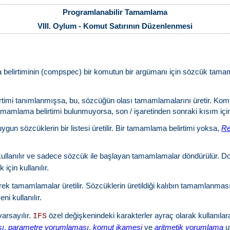
Programlanabilir Tamamlama
VIII. Oylum - Komut Satırının Düzenlenmesi
ama belirtiminin (compspec) bir komutun bir argümanı için sözcük tama
timi tanımlanmışsa, bu, sözcüğün olası tamamlamalarını üretir. Komut
amamlama belirtimi bulunmuyorsa, son / işaretinden sonraki kısım için
gun sözcüklerin bir listesi üretilir. Bir tamamlama belirtimi yoksa,
Re
er kullanılır ve sadece sözcük ile başlayan tamamlamalar döndürülür.
için kullanılır.
erek tamamlamalar üretilir. Sözcüklerin üretildiği kalıbın tamamlanm
i kullanılır.
varsayılır.
özel değişkenindeki karakterler ayraç olarak kullanılara
IFS
sı
,
parametre yorumlaması
,
komut ikamesi
ve
aritmetik yorumlama
u