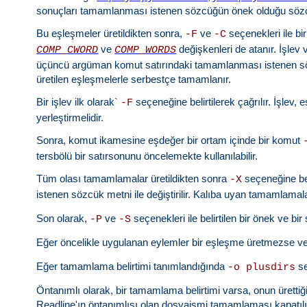
sonuçları tamamlanması istenen sözcüğün önek olduğu sözcü
Bu eşleşmeler üretildikten sonra,
ve
seçenekleri ile bi
-F
-C
ve
değişkenleri de atanır. İşle
COMP_CWORD
COMP_WORDS
üçüncü argüman komut satırındaki tamamlanması istenen s
üretilen eşleşmelerle serbestçe tamamlanır.
Bir işlev ilk olarak`
seçeneğine belirtilerek çağrılır. İşlev,
-F
yerleştirmelidir.
Sonra, komut ikamesine eşdeğer bir ortam içinde bir komut
tersbölü bir satırsonunu öncelemekte kullanılabilir.
Tüm olası tamamlamalar üretildikten sonra
seçeneğine beli
-X
istenen sözcük metni ile değiştirilir. Kalıba uyan tamamlamalar
Son olarak,
ve
seçenekleri ile belirtilen bir önek ve 
-P
-S
Eğer öncelikle uygulanan eylemler bir eşleşme üretmezse v
Eğer tamamlama belirtimi tanımlandığında
s
-o plusdirs
Öntanımlı olarak, bir tamamlama belirtimi varsa, onun üre
Readline'ın öntanımlısı olan dosyaismi tamamlaması kapatıl