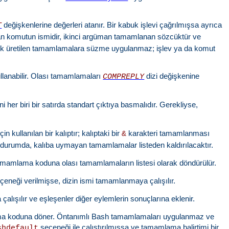
değişkenlerine değerleri atanır. Bir kabuk işlevi çağrılmışsa ayrıca
T
lan komutun ismidir, ikinci argüman tamamlanan sözcüktür ve
k üretilen tamamlamalara süzme uygulanmaz; işlev ya da komut
ullanabilir. Olası tamamlamaları
dizi değişkenine
COMPREPLY
i her biri bir satırda standart çıktıya basmalıdır. Gerekliyse,
kullanılan bir kalıptır; kalıptaki bir
karakteri tamamlanması
&
u durumda, kalıba uymayan tamamlamalar listeden kaldırılacaktır.
 tamamlama koduna olası tamamlamaların listesi olarak döndürülür.
çeneği verilmişse, dizin ismi tamamlanmaya çalışılır.
ışılır ve eşleşenler diğer eylemlerin sonuçlarına eklenir.
mlama koduna döner. Öntanımlı Bash tamamlamaları uygulanmaz ve
seçeneği ile çalıştırılmışsa ve tamamlama balirtimi bir
shdefault