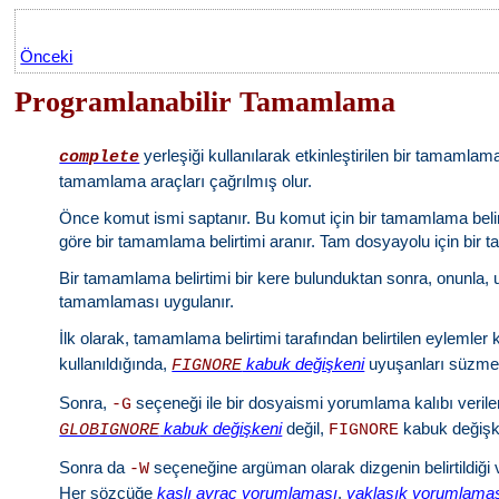
Önceki
Programlanabilir Tamamlama
yerleşiği kullanılarak etkinleştirilen bir tamaml
complete
tamamlama araçları çağrılmış olur.
Önce komut ismi saptanır. Bu komut için bir tamamlama belir
göre bir tamamlama belirtimi aranır. Tam dosyayolu için bir t
Bir tamamlama belirtimi bir kere bulunduktan sonra, onunla, uy
tamamlaması uygulanır.
İlk olarak, tamamlama belirtimi tarafından belirtilen eyleml
kullanıldığında,
kabuk değişkeni
uyuşanları süzmek 
FIGNORE
Sonra,
seçeneği ile bir dosyaismi yorumlama kalıbı veril
-G
kabuk değişkeni
değil,
kabuk değişken
GLOBIGNORE
FIGNORE
Sonra da
seçeneğine argüman olarak dizgenin belirtildiği 
-W
Her sözcüğe
kaşlı ayraç yorumlaması
,
yaklaşık yorumlama