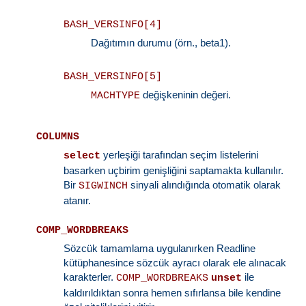
BASH_VERSINFO[4]
Dağıtımın durumu (örn., beta1).
BASH_VERSINFO[5]
değişkeninin değeri.
MACHTYPE
COLUMNS
yerleşiği tarafından seçim listelerini
select
basarken uçbirim genişliğini saptamakta kullanılır.
Bir
sinyali alındığında otomatik olarak
SIGWINCH
atanır.
COMP_WORDBREAKS
Sözcük tamamlama uygulanırken Readline
kütüphanesince sözcük ayracı olarak ele alınacak
karakterler.
ile
COMP_WORDBREAKS
unset
kaldırıldıktan sonra hemen sıfırlansa bile kendine