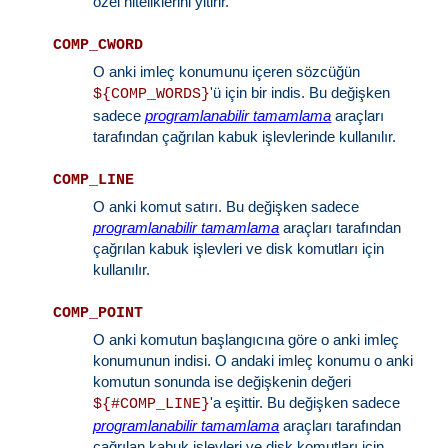
özel niteliklerini yitirir.
COMP_CWORD
O anki imleç konumunu içeren sözcüğün
'ü için bir indis. Bu değişken
${COMP_WORDS}
sadece
programlanabilir tamamlama
araçları
tarafından çağrılan kabuk işlevlerinde kullanılır.
COMP_LINE
O anki komut satırı. Bu değişken sadece
programlanabilir tamamlama
araçları tarafından
çağrılan kabuk işlevleri ve disk komutları için
kullanılır.
COMP_POINT
O anki komutun başlangıcına göre o anki imleç
konumunun indisi. O andaki imleç konumu o anki
komutun sonunda ise değişkenin değeri
'a eşittir. Bu değişken sadece
${#COMP_LINE}
programlanabilir tamamlama
araçları tarafından
çağrılan kabuk işlevleri ve disk komutları için