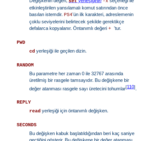
Değişkenin değeri,
yerleşiğinin
seçeneği ile
set
-x
etkinleştirilen yansılamalı komut satırından önce
basılan istemdir.
'ün ilk karakteri, adreslemenin
PS4
çoklu seviyelerini belirtecek şekilde gerektikçe
defalarca kopyalanır. Öntanımlı değeri
'tur.
+
PWD
yerleşiği ile geçilen dizin.
cd
RANDOM
Bu parametre her zaman 0 ile 32767 arasında
üretilmiş bir rasgele tamsayıdır. Bu değişkene bir
110
[
]
değer atanması rasgele sayı üretecini tohumlar
.
REPLY
yerleşiği için öntanımlı değişken.
read
SECONDS
Bu değişken kabuk başlatıldığından beri kaç saniye
geçtiğini gösterir. Bu değişkene bir değer atanması