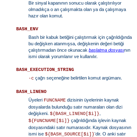
Bir sinyal kapanının sonucu olarak çalıştırılıyor
olmadıkça o an çalışmakta olan ya da çalışmaya
hazır olan komut.
BASH_ENV
Bash bir kabuk betiğini çalıştırmak için çağrıldığında
bu değişken atanmışsa, değişkenin değeri betiği
çalıştırmadan önce okunacak
başlatma dosyası
nın
ismi olarak yorumlanır ve kullanılır.
BASH_EXECUTION_STRING
çağrı seçeneğine belirtilen komut argümanı.
-c
BASH_LINENO
Üyeleri
dizisinin üyelerinin kaynak
FUNCNAME
dosyalarda bulunduğu satır numaraları olan dizi
değişkeni.
,
${BASH_LINENO[$i]}
çağrıldığında işlevin kaynak
${FUNCNAME[$i]}
dosyasındaki satır numarasıdır. Kaynak dosyasının
ismi ise
'dir. O anki satır
${BASH_SOURCE[$i]}