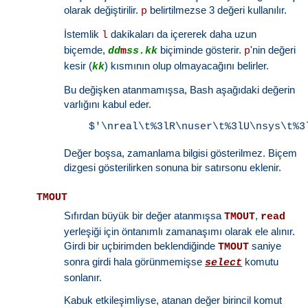
olarak değiştirilir.
belirtilmezse 3 değeri kullanılır.
p
İstemlik
dakikaları da içererek daha uzun
l
biçemde,
biçiminde gösterir.
'nin değeri
dd
m
ss.kk
p
kesir (
) kısmının olup olmayacağını belirler.
kk
Bu değişken atanmamışsa, Bash aşağıdaki değerin
varlığını kabul eder.
Değer boşsa, zamanlama bilgisi gösterilmez. Biçem
dizgesi gösterilirken sonuna bir satırsonu eklenir.
TMOUT
Sıfırdan büyük bir değer atanmışsa
,
TMOUT
read
yerleşiği için öntanımlı zamanaşımı olarak ele alınır.
Girdi bir uçbirimden beklendiğinde
saniye
TMOUT
sonra girdi hala görünmemişse
komutu
select
sonlanır.
Kabuk etkileşimliyse, atanan değer birincil komut