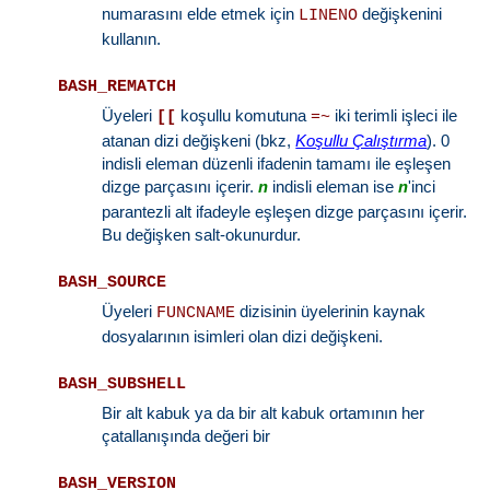
numarasını elde etmek için
değişkenini
LINENO
kullanın.
BASH_REMATCH
Üyeleri
koşullu komutuna
iki terimli işleci ile
[[
=~
atanan dizi değişkeni (bkz,
Koşullu Çalıştırma
). 0
indisli eleman düzenli ifadenin tamamı ile eşleşen
dizge parçasını içerir.
indisli eleman ise
'inci
n
n
parantezli alt ifadeyle eşleşen dizge parçasını içerir.
Bu değişken salt-okunurdur.
BASH_SOURCE
Üyeleri
dizisinin üyelerinin kaynak
FUNCNAME
dosyalarının isimleri olan dizi değişkeni.
BASH_SUBSHELL
Bir alt kabuk ya da bir alt kabuk ortamının her
çatallanışında değeri bir
BASH_VERSION