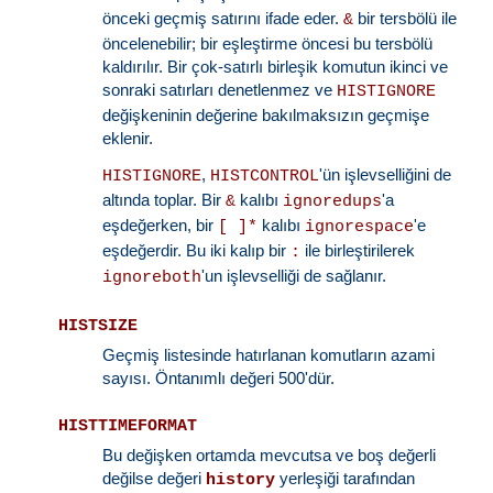
önceki geçmiş satırını ifade eder.
bir tersbölü ile
&
öncelenebilir; bir eşleştirme öncesi bu tersbölü
kaldırılır. Bir çok-satırlı birleşik komutun ikinci ve
sonraki satırları denetlenmez ve
HISTIGNORE
değişkeninin değerine bakılmaksızın geçmişe
eklenir.
,
'ün işlevselliğini de
HISTIGNORE
HISTCONTROL
altında toplar. Bir
kalıbı
'a
&
ignoredups
eşdeğerken, bir
kalıbı
'e
[ ]*
ignorespace
eşdeğerdir. Bu iki kalıp bir
ile birleştirilerek
:
'un işlevselliği de sağlanır.
ignoreboth
HISTSIZE
Geçmiş listesinde hatırlanan komutların azami
sayısı. Öntanımlı değeri 500'dür.
HISTTIMEFORMAT
Bu değişken ortamda mevcutsa ve boş değerli
değilse değeri
yerleşiği tarafından
history