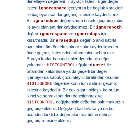
denetleyen değerlerin
ayraçlı listesi. Eğer değer
:
listesi
içeriyorsa bir boşluk karakteri
ignorespace
ile başlayan satırlar geçmiş listesine kaydedilmez.
Bir
değeri varsa önceki geçmiş girdisi
ignoredups
ile aynı olan satırlar kaydedilmez. Bir
ignoreboth
değeri
ve
için
ignorespace
ignoredups
kısaltmadır. Bir
değeri o anki satırla
erasedups
aynı olan tüm önceki satırlar satır kaydedilmeden
önce geçmiş listesinden silinmesine sebep olur.
Buraya kadar bahsedilenler dışında bir değer
yoksayılır.
eğişkeni
ile
HISTCONTROL
unset
ortamdan kaldırılırsa ya da geçerli bir değer
içermiyorsa kabuk çözümleyici tarafından okunan
değerine konu tüm satırlar geçmiş
HISTIGNORE
listesine kaydedilir. Bir çok-satırlı birleşik komutun
ikinci ve sonraki satırları denetlenmez ve
değişkeninin değerine bakılmaksızın
HISTCONTROL
geçmişe eklenir. Değişken kaldırılırsa ya da bu
üçünden farklı bir değer atanırsa bütün satırlar
geçmiş listesine eklenir.