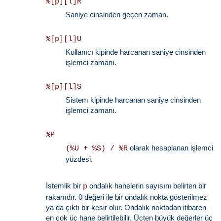
%[p][l]R
Saniye cinsinden geçen zaman.
%[p][l]U
Kullanıcı kipinde harcanan saniye cinsinden
işlemci zamanı.
%[p][l]S
Sistem kipinde harcanan saniye cinsinden
işlemci zamanı.
%P
olarak hesaplanan işlemci
(%U + %S) / %R
yüzdesi.
İstemlik bir
ondalık hanelerin sayısını belirten bir
p
rakamdır. 0 değeri ile bir ondalık nokta gösterilmez
ya da çıktı bir kesir olur. Ondalık noktadan itibaren
en çok üç hane belirtilebilir. Üçten büyük değerler üç