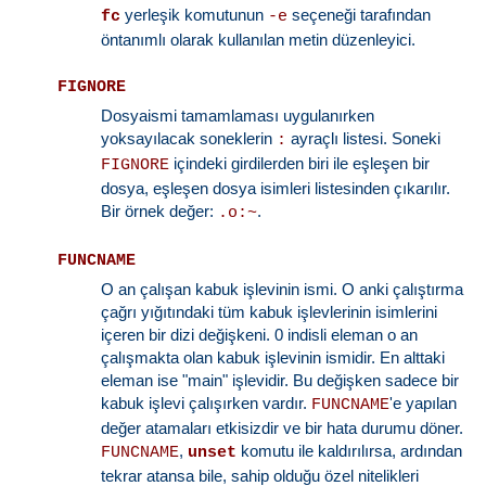
yerleşik komutunun
seçeneği tarafından
fc
-e
öntanımlı olarak kullanılan metin düzenleyici.
FIGNORE
Dosyaismi tamamlaması uygulanırken
yoksayılacak soneklerin
ayraçlı listesi. Soneki
:
içindeki girdilerden biri ile eşleşen bir
FIGNORE
dosya, eşleşen dosya isimleri listesinden çıkarılır.
Bir örnek değer:
.
.o:~
FUNCNAME
O an çalışan kabuk işlevinin ismi. O anki çalıştırma
çağrı yığıtındaki tüm kabuk işlevlerinin isimlerini
içeren bir dizi değişkeni. 0 indisli eleman o an
çalışmakta olan kabuk işlevinin ismidir. En alttaki
eleman ise "main" işlevidir. Bu değişken sadece bir
kabuk işlevi çalışırken vardır.
'e yapılan
FUNCNAME
değer atamaları etkisizdir ve bir hata durumu döner.
,
komutu ile kaldırılırsa, ardından
FUNCNAME
unset
tekrar atansa bile, sahip olduğu özel nitelikleri