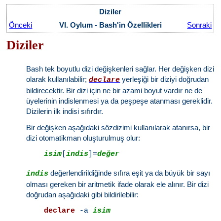
Diziler
Önceki
VI. Oylum - Bash'in Özellikleri
Sonraki
Diziler
Bash tek boyutlu dizi değişkenleri sağlar. Her değişken dizi
olarak kullanılabilir;
yerleşiği bir diziyi doğrudan
declare
bildirecektir. Bir dizi için ne bir azami boyut vardır ne de
üyelerinin indislenmesi ya da peşpeşe atanması gereklidir.
Dizilerin ilk indisi sıfırdır.
Bir değişken aşağıdaki sözdizimi kullanılarak atanırsa, bir
dizi otomatikman oluşturulmuş olur:
isim
[
indis
]=
değer
değerlendirildiğinde sıfıra eşit ya da büyük bir sayı
indis
olması gereken bir aritmetik ifade olarak ele alınır. Bir dizi
doğrudan aşağıdaki gibi bildirilebilir:
declare
 -a 
isim