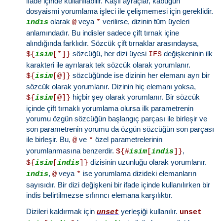
ifade içinde kullanılabilir. Kaşlı ayraçlar, kabuğun
dosyaismi yorumlama işleci ile çelişmemesi için gereklidir.
olarak
veya
verilirse, dizinin tüm üyeleri
indis
@
*
anlamındadır. Bu indisler sadece çift tırnak içine
alındığında farklıdır. Sözcük çift tırnaklar arasındaysa,
sözcüğü, her dizi üyesi
değişkeninin ilk
${
isim
[*]}
IFS
karakteri ile ayrılarak tek sözcük olarak yorumlanır.
sözcüğünde ise dizinin her elemanı ayrı bir
${
isim
[@]}
sözcük olarak yorumlanır. Dizinin hiç elemanı yoksa,
hiçbir şey olarak yorumlanır. Bir sözcük
${
isim
[@]}
içinde çift tırnaklı yorumlama olursa ilk parametrenin
yorumu özgün sözcüğün başlangıç parçası ile birleşir ve
son parametrenin yorumu da özgün sözcüğün son parçası
ile birleşir. Bu,
ve
özel parametrelerinin
@
*
yorumlanmasına benzerdir.
,
${#
isim
[
indis
]}
dizisinin uzunluğu olarak yorumlanır.
${
isim
[
indis
]}
,
veya
ise yorumlama dizideki elemanların
indis
@
*
sayısıdır. Bir dizi değişkeni bir ifade içinde kullanılırken bir
indis belirtilmezse sıfırıncı elemana karşılıktır.
Dizileri kaldırmak için
yerleşiği kullanılır.
unset
unset