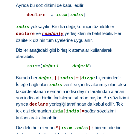
Ayrıca bu söz dizimi de kabul edilir:
declare
 -a 
isim
[
indis
yoksayılır. Bir dizi değişkeni için öznitelikler
indis
ve
yerleşikleri ile belirtilebilir. Her
declare
readonly
öznitelik dizinin tüm üyelerine uygulanır.
Diziler aşağıdaki gibi birleşik atamalar kullanılarak
atanabilir.
isim
=(
değer1 ... değerN
Burada her
,
biçemindedir.
değer
[[
indis
]=]
dizge
İsteğe bağlı olan
verilirse, indis atanmış olur; aksi
indis
takdirde atanan elemanın indisi deyim tarafından atanan
son indis artı birdir. İndisleme sıfırdan başlar. Bu sözdizimi
ayrıca
yerleşiği tarafından da kabul edilir. Tek
declare
tek dizi elemanları
değer
sözdizimi
isim
[
indis
]=
kullanılarak atanabilir.
Dizideki her eleman
biçeminde bir
${
isim
[
indis
]}