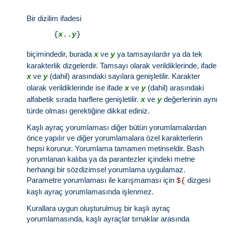
Bir dizilim ifadesi
      {
x
..
y
biçimindedir, burada
ve
ya tamsayılardır ya da tek
x
y
karakterlik dizgelerdir. Tamsayı olarak verildiklerinde, ifade
ve
(dahil) arasındaki sayılara genişletilir. Karakter
x
y
olarak verildiklerinde ise ifade
ve
(dahil) arasındaki
x
y
alfabetik sırada harflere genişletilir.
ve
değerlerinin aynı
x
y
türde olması gerektiğine dikkat ediniz.
Kaşlı ayraç yorumlaması diğer bütün yorumlamalardan
önce yapılır ve diğer yorumlamalara özel karakterlerin
hepsi korunur. Yorumlama tamamen metinseldir. Bash
yorumlanan kalıba ya da parantezler içindeki metne
herhangi bir sözdizimsel yorumlama uygulamaz.
Parametre yorumlaması ile karışmaması için
dizgesi
${
kaşlı ayraç yorumlamasında işlenmez.
Kurallara uygun oluşturulmuş bir kaşlı ayraç
yorumlamasında, kaşlı ayraçlar tırnaklar arasında