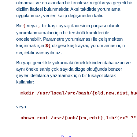
olmamalı ve en azından bir tırnaksız virgül veya geçerli bir
dizilim ifadesi bulunmalıdır. Aksi takdirde yorumlama
uygulanmaz, verilen kalıp değişmeden kalır.
Bir
veya
bir kaşlı ayraç ifadesinin parçası olarak
{
,
yorumlanmamaları için bir tersbölü karakteri ile
öncelenebilir. Parametre yorumlaması ile çelişmekten
kaçınmak için
dizgesi kaşlı ayraç yorumlaması için
${
seçilebilir varsayılmaz.
Bu yapı genellikle yukarıdaki örnektekinden daha uzun ve
aynı öneke sahip çok sayıda dizge olduğunda benzer
şeyleri defalarca yazmamak için bir kısayol olarak
kullanılır:
mkdir /usr/local/src/bash/{old,new,dist,bu
veya
chown root /usr/{ucb/{ex,edit},lib/{ex?.?*