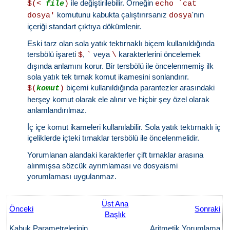
ile değiştirilebilir. Örneğin
$(<
file
)
echo `cat
komutunu kabukta çalıştırırsanız
'nın
dosya'
dosya
içeriği standart çıktıya dökümlenir.
Eski tarz olan sola yatık tektırnaklı biçem kullanıldığında
tersbölü işareti
,
veya
karakterlerini öncelemek
$
`
\
dışında anlamını korur. Bir tersbölü ile öncelenmemiş ilk
sola yatık tek tırnak komut ikamesini sonlandırır.
biçemi kullanıldığında parantezler arasındaki
$(
komut
)
herşey komut olarak ele alınır ve hiçbir şey özel olarak
anlamlandırılmaz.
İç içe komut ikameleri kullanılabilir. Sola yatık tektırnaklı iç
içeliklerde içteki tırnaklar tersbölü ile öncelenmelidir.
Yorumlanan alandaki karakterler çift tırnaklar arasına
alınmışsa sözcük ayrımlaması ve dosyaismi
yorumlaması uygulanmaz.
Üst Ana
Önceki
Sonraki
Başlık
Kabuk Parametrelerinin
Aritmetik Yorumlama