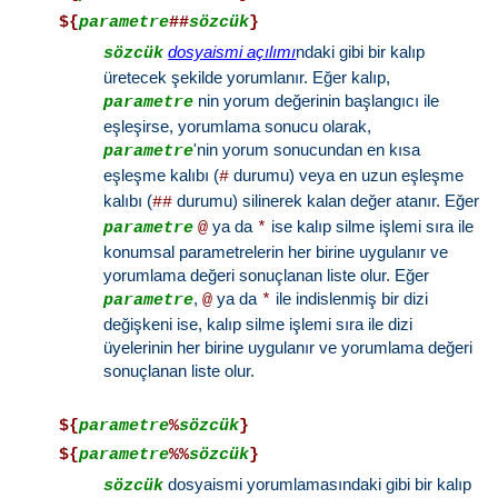
${
parametre
##
sözcük
}
dosyaismi açılımı
ndaki gibi bir kalıp
sözcük
üretecek şekilde yorumlanır. Eğer kalıp,
nin yorum değerinin başlangıcı ile
parametre
eşleşirse, yorumlama sonucu olarak,
'nin yorum sonucundan en kısa
parametre
eşleşme kalıbı (
durumu) veya en uzun eşleşme
#
kalıbı (
durumu) silinerek kalan değer atanır. Eğer
##
ya da
ise kalıp silme işlemi sıra ile
parametre
@
*
konumsal parametrelerin her birine uygulanır ve
yorumlama değeri sonuçlanan liste olur. Eğer
,
ya da
ile indislenmiş bir dizi
parametre
@
*
değişkeni ise, kalıp silme işlemi sıra ile dizi
üyelerinin her birine uygulanır ve yorumlama değeri
sonuçlanan liste olur.
${
parametre
%
sözcük
}
${
parametre
%%
sözcük
}
dosyaismi yorumlamasındaki gibi bir kalıp
sözcük