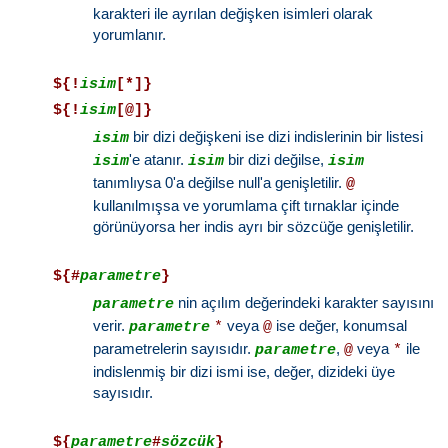
karakteri ile ayrılan değişken isimleri olarak
yorumlanır.
${!
isim
[*]}
${!
isim
[@]}
bir dizi değişkeni ise dizi indislerinin bir listesi
isim
'e atanır.
bir dizi değilse,
isim
isim
isim
tanımlıysa 0'a değilse null'a genişletilir.
@
kullanılmışsa ve yorumlama çift tırnaklar içinde
görünüyorsa her indis ayrı bir sözcüğe genişletilir.
${#
parametre
}
nin açılım değerindeki karakter sayısını
parametre
verir.
veya
ise değer, konumsal
parametre
*
@
parametrelerin sayısıdır.
,
veya
ile
parametre
@
*
indislenmiş bir dizi ismi ise, değer, dizideki üye
sayısıdır.
${
parametre
#
sözcük
}