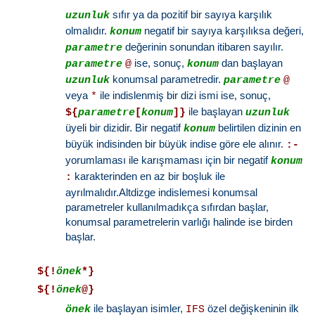
sıfır ya da pozitif bir sayıya karşılık
uzunluk
olmalıdır.
negatif bir sayıya karşılıksa değeri,
konum
değerinin sonundan itibaren sayılır.
parametre
ise, sonuç,
dan başlayan
parametre
@
konum
konumsal parametredir.
uzunluk
parametre
@
veya
ile indislenmiş bir dizi ismi ise, sonuç,
*
ile başlayan
${
parametre
[
konum
]}
uzunluk
üyeli bir dizidir. Bir negatif
belirtilen dizinin en
konum
büyük indisinden bir büyük indise göre ele alınır.
:-
yorumlaması ile karışmaması için bir negatif
konum
karakterinden en az bir boşluk ile
:
ayrılmalıdır.Altdizge indislemesi konumsal
parametreler kullanılmadıkça sıfırdan başlar,
konumsal parametrelerin varlığı halinde ise birden
başlar.
${!
önek
*}
${!
önek
@}
ile başlayan isimler,
özel değişkeninin ilk
önek
IFS