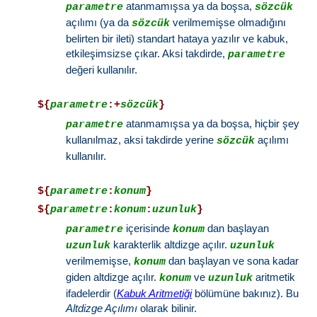
atanmamışsa ya da boşsa,
parametre
sözcük
açılımı (ya da
verilmemişse olmadığını
sözcük
belirten bir ileti) standart hataya yazılır ve kabuk,
etkileşimsizse çıkar. Aksi takdirde,
parametre
değeri kullanılır.
${
parametre
:+
sözcük
}
atanmamışsa ya da boşsa, hiçbir şey
parametre
kullanılmaz, aksi takdirde yerine
açılımı
sözcük
kullanılır.
${
parametre
:
konum
}
${
parametre
:
konum
:
uzunluk
}
içerisinde
dan başlayan
parametre
konum
karakterlik altdizge açılır.
uzunluk
uzunluk
verilmemişse,
dan başlayan ve sona kadar
konum
giden altdizge açılır.
ve
aritmetik
konum
uzunluk
ifadelerdir (
Kabuk Aritmetiği
bölümüne bakınız). Bu
Altdizge Açılımı
olarak bilinir.