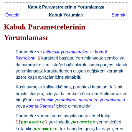
Kabuk Parametrelerinin Yorumlaması
Önceki
Kabuk Yorumları
Sonraki
Kabuk Parametrelerinin
Yorumlaması
Parametre ve
aritmetik yorumlamaları
ile
komut
ikameleri
ni
karakteri başlatır. Yorumlanacak sembol ya
$
da parametre ismi isteğe bağlı olarak, ismin parçası olarak
yorumlanacak karakterlerden oluşan değişkeni korumak
üzere kaşlı ayraçlar içine alınabilir.
Kaşlı ayraçlar kullanıldığında, parantezi kapatan ilk
bir
}
tırnaklı dizge içinde ya da tersbölü öncelemeli olmamalı ve
bir gömülü
aritmetik yorumlama
,
parametre yorumlaması
veya
komut ikamesi
içinde olmamalıdır.
Parametre yorumlaması uygulanacak temel kalıp
şeklindedir.
yerine değeri
${
parametre
}
parametre
kullanılır.
, tek haneden geniş bir sayı içeren
parametre