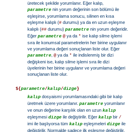
üretecek şekilde yorumlanır. Eğer kalıp,
nin yorum değerinin son bölümü ile
parametre
eşleşirse, yorumlama sonucu, silinen en kısa
eşleşme kalıplı (
durumu) ya da en uzun eşleşme
#
kalıplı (
durumu)
nin yorum değeridir.
##
parametre
Eğer
ya da
ise kalıp silme işlemi
parametre
@
*
sıra ile konumsal parametrelerin her birine uygulanır
ve yorumlama değeri sonuçlanan liste olur. Eğer
,
ya da
ile indislenmiş bir dizi
parametre
@
*
değişkeni ise, kalıp silme işlemi sıra ile dizi
üyelerinin her birine uygulanır ve yorumlama değeri
sonuçlanan liste olur.
${
parametre
/
kalıp
/
dizge
}
dosyaismi yorumlamasındaki gibi bir kalıp
kalıp
üretmek üzere yorumlanır.
yorumlanır
parametre
ve onun değerine karşılık olan en uzun
kalıp
eşleşmesi
ile değiştirilir. Eğer
bir
dizge
kalıp
/
imi ile başlıyorsa tüm
eşleşmeleri
ile
kalıp
dizge
değiştirilir. Normalde sadece ilk eşleşme değiştirilir.