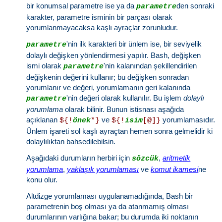
bir konumsal parametre ise ya da
den sonraki
parametre
karakter, parametre isminin bir parçası olarak
yorumlanmayacaksa kaşlı ayraçlar zorunludur.
'nin ilk karakteri bir ünlem ise, bir seviyelik
parametre
dolaylı değişken yönlendirmesi yapılır. Bash, değişken
ismi olarak
'nin kalanından şekillendirilen
parametre
değişkenin değerini kullanır; bu değişken sonradan
yorumlanır ve değeri, yorumlamanın geri kalanında
'nin değeri olarak kullanılır. Bu işlem
dolaylı
parametre
yorumlama
olarak bilinir. Bunun istisnası aşağıda
açıklanan
ve
yorumlamasıdır.
${!
önek
*}
${!
isim
[@]}
Ünlem işareti sol kaşlı ayraçtan hemen sonra gelmelidir ki
dolaylılıktan bahsedilebilsin.
Aşağıdaki durumların herbiri için
,
aritmetik
sözcük
yorumlama
,
yaklaşık yorumlaması
ve
komut ikamesi
ne
konu olur.
Altdizge yorumlaması uygulanamadığında, Bash bir
parametrenin boş olması ya da atanmamış olması
durumlarının varlığına bakar; bu durumda iki noktanın