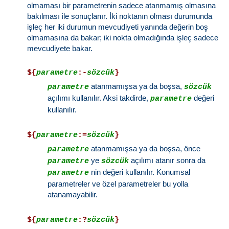
olmaması bir parametrenin sadece atanmamış olmasına
bakılması ile sonuçlanır. İki noktanın olması durumunda
işleç her iki durumun mevcudiyeti yanında değerin boş
olmamasına da bakar; iki nokta olmadığında işleç sadece
mevcudiyete bakar.
${
parametre
:-
sözcük
}
atanmamışsa ya da boşsa,
parametre
sözcük
açılımı kullanılır. Aksi takdirde,
değeri
parametre
kullanılır.
${
parametre
:=
sözcük
}
atanmamışsa ya da boşsa, önce
parametre
ye
açılımı atanır sonra da
parametre
sözcük
nin değeri kullanılır. Konumsal
parametre
parametreler ve özel parametreler bu yolla
atanamayabilir.
${
parametre
:?
sözcük
}