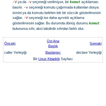
ya da
seçeneği verilmişse, bir
açıklaması
-V
-v
komut
basılır.
seçeneği komutu çağırmada kullanılan dosya
-v
ismini ya da komutu belirten tek bir sözcük gösterilmesini
sağlar.
seçeneği ise daha ayrıntılı açıklama
-V
gösterilmesini sağlar. Bu durumda dönüş durumu
komut
bulunursa sıfır, aksi takdirde sıfırdan farklı olur.
Üst Ana
Önceki
Sonraki
Başlık
caller Yerleşiği
Başlangıç
declare Yerleşiği
Bir
Linux Kitaplığı
Sayfası