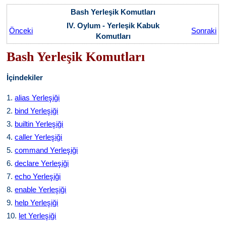
Bash Yerleşik Komutları
IV. Oylum - Yerleşik Kabuk
Önceki
Sonraki
Komutları
Bash Yerleşik Komutları
İçindekiler
1.
alias Yerleşiği
2.
bind Yerleşiği
3.
builtin Yerleşiği
4.
caller Yerleşiği
5.
command Yerleşiği
6.
declare Yerleşiği
7.
echo Yerleşiği
8.
enable Yerleşiği
9.
help Yerleşiği
10.
let Yerleşiği