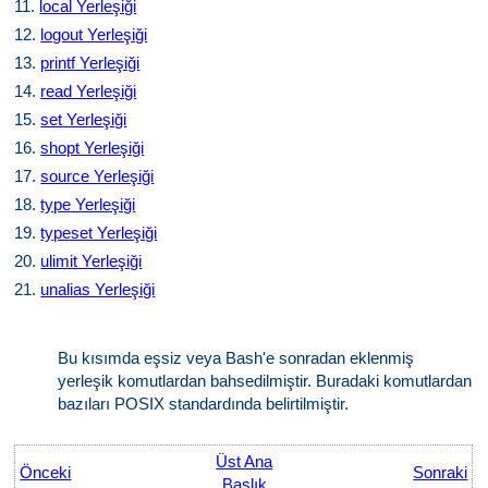
11.
local Yerleşiği
12.
logout Yerleşiği
13.
printf Yerleşiği
14.
read Yerleşiği
15.
set Yerleşiği
16.
shopt Yerleşiği
17.
source Yerleşiği
18.
type Yerleşiği
19.
typeset Yerleşiği
20.
ulimit Yerleşiği
21.
unalias Yerleşiği
Bu kısımda eşsiz veya Bash'e sonradan eklenmiş
yerleşik komutlardan bahsedilmiştir. Buradaki komutlardan
bazıları POSIX standardında belirtilmiştir.
Üst Ana
Önceki
Sonraki
Başlık