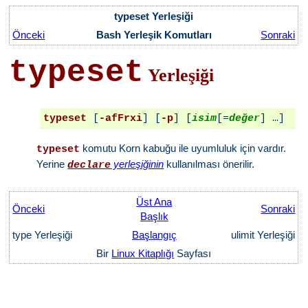
typeset Yerleşiği
Önceki
Bash Yerleşik Komutları
Sonraki
typeset
Yerleşiği
typeset
 [
-afFrxi
] [
-p
] [
isim
[=
değer
komutu Korn kabuğu ile uyumluluk için vardır.
typeset
Yerine
yerleşiğinin
kullanılması önerilir.
declare
Üst Ana
Önceki
Sonraki
Başlık
type Yerleşiği
Başlangıç
ulimit Yerleşiği
Bir
Linux Kitaplığı
Sayfası