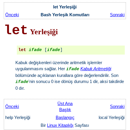
let Yerleşiği
Önceki
Bash Yerleşik Komutları
Sonraki
let
Yerleşiği
let
ifade
 [
ifade
Kabuk değişkenleri üzerinde aritmetik işlemler
uygulanmasını sağlar. Her
Kabuk Aritmetiği
ifade
bölümünde açıklanan kurallara göre değerlendirilir. Son
'nin sonucu 0 ise dönüş durumu 1 dir, aksi takdirde
ifade
0 dır.
Üst Ana
Önceki
Sonraki
Başlık
help Yerleşiği
Başlangıç
local Yerleşiği
Bir
Linux Kitaplığı
Sayfası