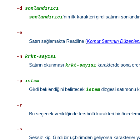
-d
sonlandırıcı
'nın ilk karakteri girdi satırını sonland
sonlandırıcı
-e
Satırı sağlamakta Readline (
Komut Satırının Düzenle
-n
krkt-sayısı
Satırın okunması
karakterde sona erer. 
krkt-sayısı
-p
istem
Girdi beklendiğini belirtecek
dizgesi satırsonu ka
istem
-r
Bu seçenek verildiğinde tersbölü karakteri bir önceleme 
-s
Sessiz kip. Girdi bir uçbirimden geliyorsa karakterler 