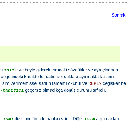
Sonraki
nci
'e ve böyle giderek, aradaki sözcükler ve ayraçlar son
isim
değerindeki karakterler satırı sözcüklere ayırmakta kullanılır.
 Hiç isim verilmemişse, satırın tamamı okunur ve
değişkenine
REPLY
geçersiz olmadıkça dönüş durumu sıfırdır.
a-tanıtıcı
dizisinin tüm elemanları silinir. Diğer
argümanları
i-ismi
isim