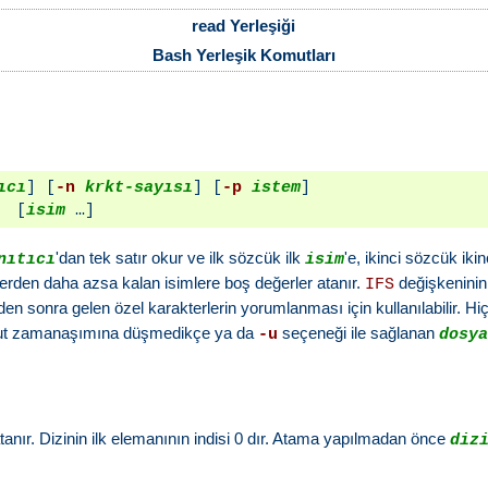
read Yerleşiği
Bash Yerleşik Komutları
ıcı
] [
-n
krkt-sayısı
] [
-p
istem
]

  [
isim
'dan tek satır okur ve ilk sözcük ilk
'e, ikinci sözcük iki
nıtıcı
isim
lerden daha azsa kalan isimlere boş değerler atanır.
değişkeninin 
IFS
inden sonra gelen özel karakterlerin yorumlanması için kullanılabilir.
ut zamanaşımına düşmedikçe ya da
seçeneği ile sağlanan
-u
dosy
tanır. Dizinin ilk elemanının indisi 0 dır. Atama yapılmadan önce
diz