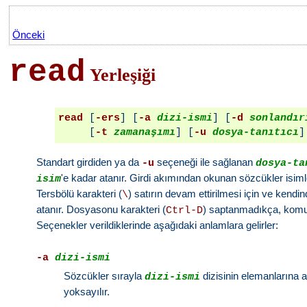
Önceki
read
Yerleşiği
read
 [
-ers
] [
-a
dizi-ismi
] [
-d
sonlandır
     [
-t
zamanaşımı
] [
-u
dosya-tanıtıcı
]
Standart girdiden ya da
seçeneği ile sağlanan
-u
dosya-ta
'e kadar atanır. Girdi akımından okunan sözcükler isim
isim
Tersbölü karakteri (
) satırın devam ettirilmesi için ve kend
\
atanır. Dosyasonu karakteri (
) saptanmadıkça, kom
Ctrl-D
Seçenekler verildiklerinde aşağıdaki anlamlara gelirler:
-a
dizi-ismi
Sözcükler sırayla
dizisinin elemanlarına a
dizi-ismi
yoksayılır.