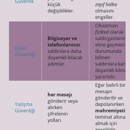
Güvenlik
küçük
zayıf halka
değişiklikler.
olmasını
engeller.
Cihazınızın
fiziksel
olarak
Bilgisayar ve
saldırganların
telefonlarınızı
eline geçmesi
Cihaz
saldırılara daha
durumunda
Güvenliği
dayanıklı kılacak
bilinen
adımlar.
saldırılara karşı
dayanıklı kılmak
yararlıdır.
Eğer belirli bir
mesajın
her mesajı
gönderilir ve
gönderir veya
Yazışma
depolanırken
alırken
Güvenliği
mahremiyetini
şifrelenin
teminat altına
yolları.
almak için
gereklidir.