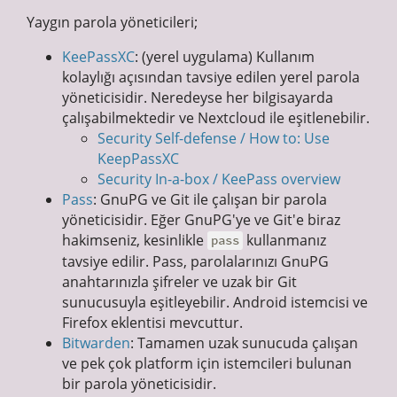
Yaygın parola yöneticileri;
KeePassXC
: (yerel uygulama) Kullanım
kolaylığı açısından tavsiye edilen yerel parola
yöneticisidir. Neredeyse her bilgisayarda
çalışabilmektedir ve Nextcloud ile eşitlenebilir.
Security Self-defense / How to: Use
KeepPassXC
Security In-a-box / KeePass overview
Pass
: GnuPG ve Git ile çalışan bir parola
yöneticisidir. Eğer GnuPG'ye ve Git'e biraz
hakimseniz, kesinlikle
kullanmanız
pass
tavsiye edilir. Pass, parolalarınızı GnuPG
anahtarınızla şifreler ve uzak bir Git
sunucusuyla eşitleyebilir. Android istemcisi ve
Firefox eklentisi mevcuttur.
Bitwarden
: Tamamen uzak sunucuda çalışan
ve pek çok platform için istemcileri bulunan
bir parola yöneticisidir.