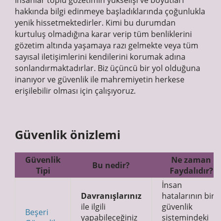
İnsanlar toplu gözetimin yükselişi ve boyutları
hakkında bilgi edinmeye başladıklarında çoğunlukla
yenik hissetmektedirler. Kimi bu durumdan
kurtuluş olmadığına karar verip tüm benliklerini
gözetim altında yaşamaya razı gelmekte veya tüm
sayısal iletişimlerini kendilerini korumak adına
sonlandırmaktadırlar. Biz üçüncü bir yol olduğuna
inanıyor ve güvenlik ile mahremiyetin herkese
erişilebilir olması için çalışıyoruz.
Güvenlik önizlemi
Güvenlik
Ne zaman
Bu nedir?
Tipi
Faydalıdır?
İnsan
Davranışlarınız
hatalarının bir
ile ilgili
güvenlik
Beşeri
yapabileceğiniz
sistemindeki