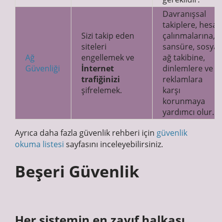
Davranışsal
takiplere, hesap
Sizi takip eden
çalınmalarına,
siteleri
sansüre, sosyal
Ağ
engellemek ve
ağ takibine,
Güvenliği
İnternet
dinlemlere ve
trafiğinizi
reklamlara
şifrelemek.
karşı
korunmaya
yardımcı olur.
Ayrıca daha fazla güvenlik rehberi için
güvenlik
okuma listesi
sayfasını inceleyebilirsiniz.
Beşeri Güvenlik
Her sistemin en zayıf halkası