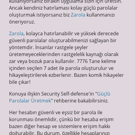
kullanıyorsanız bırakın uygulama sizin için üretsin.
Ancak kendiniz hatırlaması kolay güçlü parolalar
oluşturmak istiyorsanız biz
Zarola
kullanmanızı
öneriyoruz.
Zarola
, kolayca hatırlanabilir ve yüksek derecede
güvenli parolalar oluşturabilmenizi sağlayan bir
yöntemdir. İnsanlar rastgele şeyler
üretemeyeceklerinden rastgelelik kaynağı olarak
zar veya bozuk para kullanılır. 7776 Tane kelime
içinden seçilen 7 adet ile parola oluşturulur ve
hikayeleştirilerek ezberlenir. Bazen komik hikayeler
bile çıkar!
Konuya ilişkin Security Self-defense'in "
Güçlü
Parolalar Üretmek
" rehberine bakabilirsiniz.
Her hesabın güvenli ve eşsiz bir parola ile
korunması önemlidir, çünkü bir hesaba erişim
bazen diğer hesap ve sistemlere erişim hakkı
doğurabilir. Bu durum, özellikle hesaplarınızı