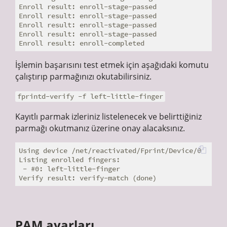
Enroll result: enroll-stage-passed

Enroll result: enroll-stage-passed

Enroll result: enroll-stage-passed

Enroll result: enroll-stage-passed

İşlemin başarısını test etmek için aşağıdaki komutu
çalıştırıp parmağınızı okutabilirsiniz.
fprintd-verify -f left-little-finger
Kayıtlı parmak izleriniz listelenecek ve belirttiğiniz
parmağı okutmanız üzerine onay alacaksınız.
Using device /net/reactivated/Fprint/Device/0

Listing enrolled fingers:

 - #0: left-little-finger

PAM ayarları