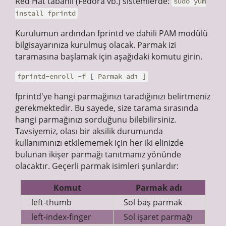
Red Hat tabanlı (Fedora vb.) sistemlerde:
sudo yum
install fprintd
Kurulumun ardından fprintd ve dahili PAM modülü
bilgisayarınıza kurulmuş olacak. Parmak izi
taramasına başlamak için aşağıdaki komutu girin.
fprintd-enroll -f [ Parmak adı ]
fprintd'ye hangi parmağınızı taradığınızı belirtmeniz
gerekmektedir. Bu sayede, size tarama sırasında
hangi parmağınızı sorduğunu bilebilirsiniz.
Tavsiyemiz, olası bir aksilik durumunda
kullanımınızı etkilememek için her iki elinizde
bulunan ikişer parmağı tanıtmanız yönünde
olacaktır. Geçerli parmak isimleri şunlardır:
Komut
Parmak adı
left-thumb
Sol baş parmak
left-index-finger
Sol işaret parmağı