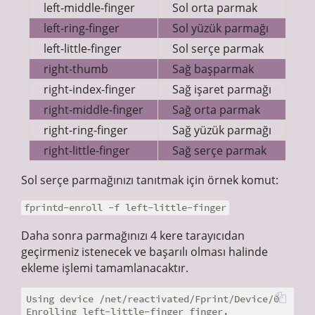
left-middle-finger
Sol orta parmak
left-ring-finger
Sol yüzük parmağı
left-little-finger
Sol serçe parmak
right-thumb
Sağ başparmak
right-index-finger
Sağ işaret parmağı
right-middle-finger
Sağ orta parmak
right-ring-finger
Sağ yüzük parmağı
right-little-finger
Sağ serçe parmak
Sol serçe parmağınızı tanıtmak için örnek komut:
fprintd-enroll -f left-little-finger
Daha sonra parmağınızı 4 kere tarayıcıdan
geçirmeniz istenecek ve başarılı olması halinde
ekleme işlemi tamamlanacaktır.
Using device /net/reactivated/Fprint/Device/0

Enrolling left-little-finger finger.
