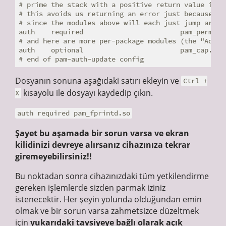
# prime the stack with a positive return value if th
# this avoids us returning an error just because not
# since the modules above will each just jump around
auth    required                        pam_permit.s
# and here are more per-package modules (the "Additi
auth    optional                        pam_cap.so

Dosyanın sonuna aşağıdaki satırı ekleyin ve
Ctrl +
kısayolu ile dosyayı kaydedip çıkın.
X
auth required pam_fprintd.so
Şayet bu aşamada bir sorun varsa ve ekran
kilidinizi devreye alırsanız cihazınıza tekrar
giremeyebilirsiniz!!
Bu noktadan sonra cihazınızdaki tüm yetkilendirme
gereken işlemlerde sizden parmak iziniz
istenecektir. Her şeyin yolunda olduğundan emin
olmak ve bir sorun varsa zahmetsizce düzeltmek
için
yukarıdaki tavsiyeye bağlı olarak açık