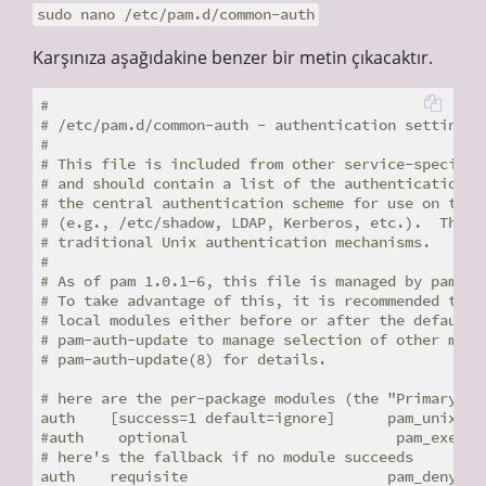
sudo nano /etc/pam.d/common-auth
Karşınıza aşağıdakine benzer bir metin çıkacaktır.
#

# /etc/pam.d/common-auth - authentication settings c
#

# This file is included from other service-specific 
# and should contain a list of the authentication mo
# the central authentication scheme for use on the s
# (e.g., /etc/shadow, LDAP, Kerberos, etc.).  The de
# traditional Unix authentication mechanisms.

#

# As of pam 1.0.1-6, this file is managed by pam-aut
# To take advantage of this, it is recommended that 
# local modules either before or after the default b
# pam-auth-update to manage selection of other modul
# pam-auth-update(8) for details.

# here are the per-package modules (the "Primary" bl
auth    [success=1 default=ignore]      pam_unix.so 
#auth    optional                        pam_exec.so
# here's the fallback if no module succeeds

auth    requisite                       pam_deny.so
