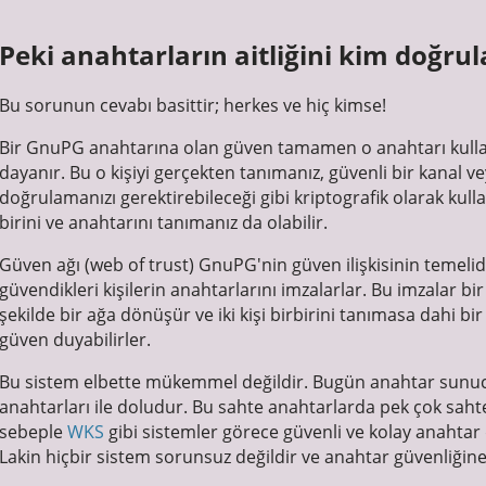
Peki anahtarların aitliğini kim doğrul
Bu sorunun cevabı basittir; herkes ve hiç kimse!
Bir GnuPG anahtarına olan güven tamamen o anahtarı kullan
dayanır. Bu o kişiyi gerçekten tanımanız, güvenli bir kanal v
doğrulamanızı gerektirebileceği gibi kriptografik olarak kull
birini ve anahtarını tanımanız da olabilir.
Güven ağı (web of trust) GnuPG'nin güven ilişkisinin temelidi
güvendikleri kişilerin anahtarlarını imzalarlar. Bu imzalar bir
şekilde bir ağa dönüşür ve iki kişi birbirini tanımasa dahi bi
güven duyabilirler.
Bu sistem elbette mükemmel değildir. Bugün anahtar sunucula
anahtarları ile doludur. Bu sahte anahtarlarda pek çok s
sebeple
WKS
gibi sistemler görece güvenli ve kolay anahtar 
Lakin hiçbir sistem sorunsuz değildir ve anahtar güvenliğine 