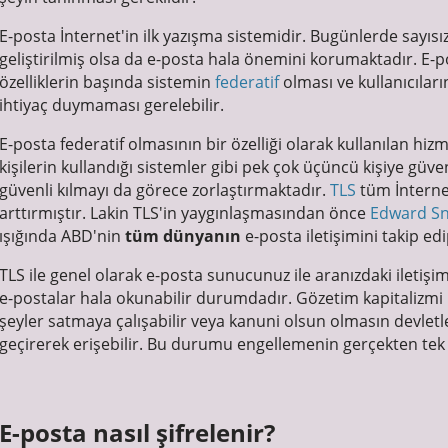
E-posta İnternet'in ilk yazışma sistemidir. Bugünlerde sayısız 
geliştirilmiş olsa da e-posta hala önemini korumaktadır. E-
özelliklerin başında sistemin
federatif
olması ve kullanıcılar
ihtiyaç duymaması gerelebilir.
E-posta federatif olmasının bir özelliği olarak kullanılan hiz
kişilerin kullandığı sistemler gibi pek çok üçüncü kişiye gü
güvenli kılmayı da görece zorlaştırmaktadır.
TLS
tüm İnternet
arttırmıştır. Lakin TLS'in yaygınlaşmasından önce
Edward S
ışığında ABD'nin
tüm dünyanın
e-posta iletişimini takip edi
TLS ile genel olarak e-posta sunucunuz ile aranızdaki iletişi
e-postalar hala okunabilir durumdadır. Gözetim kapitalizmi b
şeyler satmaya çalışabilir veya kanuni olsun olmasın devletl
geçirerek erişebilir. Bu durumu engellemenin gerçekten tek y
E-posta nasıl şifrelenir?