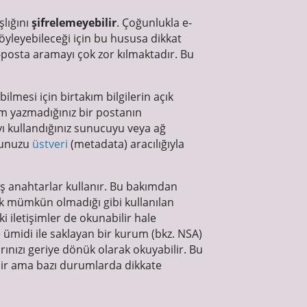
şlığını
şifrelemeyebilir
. Çoğunlukla e-
söyleyebileceği için bu hususa dikkat
e-posta aramayı çok zor kılmaktadır. Bu
bilmesi için birtakım bilgilerin açık
im yazmadığınız bir postanın
yı kullandığınız sunucuyu veya ağ
uğunuzu
üstveri
(metadata) aracılığıyla
miş anahtarlar kullanır. Bu bakımdan
k mümkün olmadığı gibi kullanılan
 iletişimler de okunabilir hale
me ümidi ile saklayan bir kurum (bkz. NSA)
ınızı geriye dönük olarak okuyabilir. Bu
ldir ama bazı durumlarda dikkate