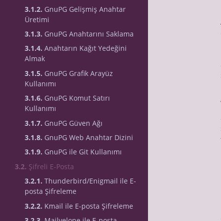
3.1.2.
GnuPG Gelişmiş Anahtar
Üretimi
3.1.3.
GnuPG Anahtarını Saklama
3.1.4.
Anahtarın Kağıt Yedeğini
Almak
3.1.5.
GnuPG Grafik Arayüz
Kullanımı
3.1.6.
GnuPG Komut Satırı
Kullanımı
3.1.7.
GnuPG Güven Ağı
3.1.8.
GnuPG Web Anahtar Dizini
3.1.9.
GnuPG ile Git Kullanımı
3.2.
Şifreli E-Posta
3.2.1.
Thunderbird/Enigmail ile E-
posta Şifreleme
3.2.2.
Kmail ile E-posta Şifreleme
3.2.3.
Mailvelope ile E-posta