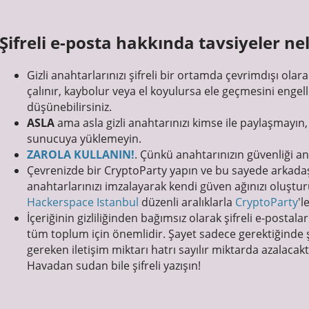
Şifreli e-posta hakkında tavsiyeler ne
Gizli anahtarlarınızı şifreli bir ortamda çevrimdışı olara
çalınır, kaybolur veya el koyulursa ele geçmesini engel
düşünebilirsiniz.
ASLA
ama asla gizli anahtarınızı kimse ile paylaşmayı
sunucuya yüklemeyin.
ZAROLA KULLANIN!
. Çünkü anahtarınızın güvenliği an
Çevrenizde bir CryptoParty yapın ve bu sayede arkada
anahtarlarınızı imzalayarak kendi güven ağınızı oluştu
Hackerspace Istanbul
düzenli aralıklarla
CryptoParty
'l
İçeriğinin gizliliğinden bağımsız olarak şifreli e-posta
tüm toplum için önemlidir. Şayet sadece gerektiğinde ş
gereken iletişim miktarı hatrı sayılır miktarda azalacakt
Havadan sudan bile şifreli yazışın!