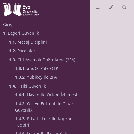
Giriş
1.
Beşeri Güvenlik
1.1.
Mesaj Disiplini
1.2.
Parolalar
1.3.
Çift Aşamalı Doğrulama (2FA)
1.3.1.
andOTP ile OTP
1.3.2.
Yubikey ile 2FA
1.4.
Fiziki Güvenlik
1.4.1.
Haven ile Ortam İzlemesi
1.4.2.
Oje ve Entropi ile Cihaz
Güvenliği
1.4.3.
Private Lock ile Kapkaç
Tedbiri
1.4.4.
Locker ile Ekran Kilidi