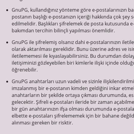
GnuPG, kullandığınız yönteme göre e-postalarınızın ba
postanın başlığı e-postanızın içeriği hakkında çok şey 
edilmelidir. Başlıkları şifrelemek de posta kutusunda 
bakımdan tercihin bilinçli yapılması önemlidir.
GnuPG ile şifrelemiş olsanız dahi e-postalarınızın iletile
olarak aktarılması gereklidir. Bunu üzerine adres ve is
iletilememesi ile kıyaslayabilirsiniz. Bu durumdan dola
iletişiminizi gözleyebilen biri kimlerle ilişki içinde old
öğrenebilir.
GnuPG anahtarları uzun vadeli ve sizinle ilişkilendiril
imzalanmış bir e-postanın kimden geldiğini inkar etme
anahtarların bir şekilde ortaya çıkması durumunda, eski
gelecektir. Şifreli e-postaları ileride bir zaman açabil
bir gün anahtarınızın ifşa olması durumunda e-postalar
elbette e-postaları şifrelememek için bir bahane deği
alınması gereken bir risktir.