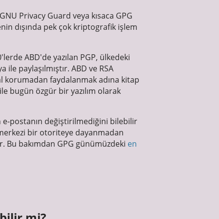
r. GNU Privacy Guard veya kısaca GPG
enin dışında pek çok kriptografik işlem
'lerde ABD'de yazılan PGP, ülkedeki
ya ile paylaşılmıştır. ABD ve RSA
asal korumadan faydalanmak adına kitap
ile bugün özgür bir yazılım olarak
n e-postanın değiştirilmediğini bilebilir
, merkezi bir otoriteye dayanmadan
verir. Bu bakımdan GPG günümüzdeki
en
ilir mi?