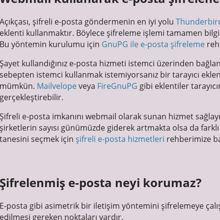
Açıkçası, şifreli e-posta göndermenin en iyi yolu
Thunderbir
eklenti kullanmaktır. Böylece şifreleme işlemi tamamen bilgi
Bu yöntemin kurulumu için
GnuPG ile e-posta şifreleme
rehb
Şayet kullandığınız e-posta hizmeti istemci üzerinden bağl
sebepten istemci kullanmak istemiyorsanız bir tarayıcı eklenti
mümkün.
Mailvelope
veya
FireGnuPG
gibi eklentiler tarayıc
gerçekleştirebilir.
Şifreli e-posta imkanını webmail olarak sunan hizmet sağlay
şirketlerin sayısı günümüzde giderek artmakta olsa da farklı 
tanesini seçmek için
şifreli e-posta hizmetleri
rehberimize baş
Şifrelenmiş e-posta neyi korumaz?
E-posta gibi asimetrik bir iletişim yöntemini şifrelemeye çalı
edilmesi gereken noktaları vardır.