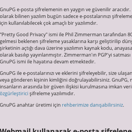
GnuPG e-posta şifrelemenin en yaygın ve güvenilir aracıdı
olarak bilinen yazılım bugün sadece e-postalarınızı şifrelem
için kullanılabilecek çok amaçlı bir yazılımdır.
"Pretty Good Privacy" ismi ile Phil Zimmerman tarafından 80
gelmesi beklenen şifreleme yasaklarına karşı geliştirilip dün
şirketinin açtığı dava üzerine yazılımın kaynak kodu, anay
olarak basılıp yayınlanmıştır. Zimmerman'ın PGP'yi satması 
GnuPG ismi ile hayatına devam etmektedir.
GnuPG ile e-postalarınızı ve eklerini şifreleyebilir, size ulaşa
veya gönderen kişinin kimliğini doğrulayabilirsiniz. GnuPG
insanların arasında bir güven ilişkisi kurulmasına imkan 
özgürleştirici
şifreleme yazılımıdır.
GnuPG anahtar üretimi için
rehberimize danışabilirsiniz
.
Webmail kullanarak e-posta şifreleneb