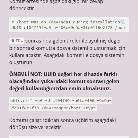
Komut ertesinde aşağıdaki gibi bir cevap
dönecektir.
# /boot was on /dev/sda1 during installation

sonrasında gelen tireler ile ayrılmış değeri
UUID=
bir sonraki komutta dosya sistemi oluşturmak için
kullanılacaktır. Aşağıdaki komut ile dosya sistemini
oluşturun.
ÖNEMLİ NOT: UUID değeri her cihazda farklı
olacağından yukarıdaki komut sonrası gelen
değeri kullandığınızdan emin olmalısınız.
mkfs.ext4 -m0 -U c104749f-a0fa-406c-9e9a-
3fc01f8e2f78 /dev/mapper/boot_crypt
Komutu çalıştırdıktan sonra uçbirim aşağıdaki
dönüşü size verecektir.