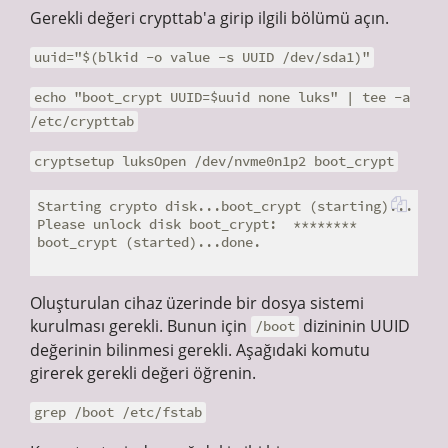
Gerekli değeri crypttab'a girip ilgili bölümü açın.
uuid="$(blkid -o value -s UUID /dev/sda1)"
echo "boot_crypt UUID=$uuid none luks" | tee -a
/etc/crypttab
cryptsetup luksOpen /dev/nvme0n1p2 boot_crypt
Starting crypto disk...boot_crypt (starting)...

Please unlock disk boot_crypt:  ********

boot_crypt (started)...done.

Oluşturulan cihaz üzerinde bir dosya sistemi
kurulması gerekli. Bunun için
dizininin UUID
/boot
değerinin bilinmesi gerekli. Aşağıdaki komutu
girerek gerekli değeri öğrenin.
grep /boot /etc/fstab