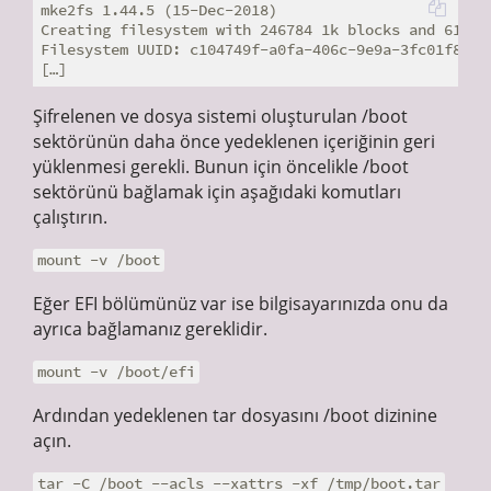
mke2fs 1.44.5 (15-Dec-2018)

Creating filesystem with 246784 1k blocks and 61752 
Filesystem UUID: c104749f-a0fa-406c-9e9a-3fc01f8e2f7
Şifrelenen ve dosya sistemi oluşturulan /boot
sektörünün daha önce yedeklenen içeriğinin geri
yüklenmesi gerekli. Bunun için öncelikle /boot
sektörünü bağlamak için aşağıdaki komutları
çalıştırın.
mount -v /boot
Eğer EFI bölümünüz var ise bilgisayarınızda onu da
ayrıca bağlamanız gereklidir.
mount -v /boot/efi
Ardından yedeklenen tar dosyasını /boot dizinine
açın.
tar -C /boot --acls --xattrs -xf /tmp/boot.tar