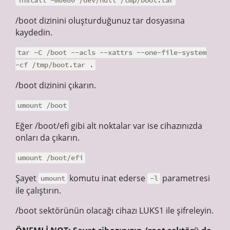
install -m0600 /dev/null /tmp/boot.tar
/boot dizinini oluşturduğunuz tar dosyasına
kaydedin.
tar -C /boot --acls --xattrs --one-file-system
-cf /tmp/boot.tar .
/boot dizinini çıkarın.
umount /boot
Eğer /boot/efi gibi alt noktalar var ise cihazınızda
onları da çıkarın.
umount /boot/efi
Şayet
komutu inat ederse
parametresi
umount
-l
ile çalıştırın.
/boot sektörünün olacağı cihazı LUKS1 ile şifreleyin.