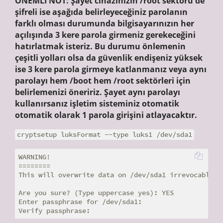
ÖNEMLİ NOT: Şayet cihazınızın /root sektörü de
şifreli ise aşağıda belirleyeceğiniz parolanın
farklı olması durumunda bilgisayarınızın her
açılışında 3 kere parola girmeniz gerekeceğini
hatırlatmak isteriz. Bu durumu önlemenin
çeşitli yolları olsa da güvenlik endişeniz yüksek
ise 3 kere parola girmeye katlanmanız veya aynı
parolayı hem /boot hem /root sektörleri için
belirlemenizi öneririz. Şayet aynı parolayı
kullanırsanız işletim sisteminiz otomatik
otomatik olarak 1 parola girişini atlayacaktır.
cryptsetup luksFormat --type luks1 /dev/sda1
WARNING!

========

This will overwrite data on /dev/sda1 irrevocably.

Are you sure? (Type uppercase yes): YES

Enter passphrase for /dev/sda1:
