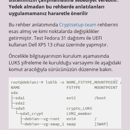
Yedek almadan bu rehberde anlatılanları
uygulamamanız hararetle önerilir
Bu rehber anlatımında
Cryptsetup-team
rehberini
esas almış ve kimi noktalarda değişiklikler
getirmiştir. Test Fedora 31 dağıtımı ile UEFI
kullanan Dell XPS 13 cihaz üzerinde yapmıştır.
Öncelikle bilgisayarınızın kurulum aşamasında
LUKS şifreleme ile kurulduğu varsayımı ile aşağıdaki
komut aracılığıyla sürücünüzün düzenine bakın.
root@debian:~# lsblk -o NAME,FSTYPE,MOUNTPOINT /dev/
NAME                    FSTYPE      MOUNTPOINT

sda

├─sda1                  ext2        /boot

├─sda2

└─sda5                  crypto_LUKS

  └─sda5_crypt          LVM2_member

    ├─debian--vg-root   ext4        /
