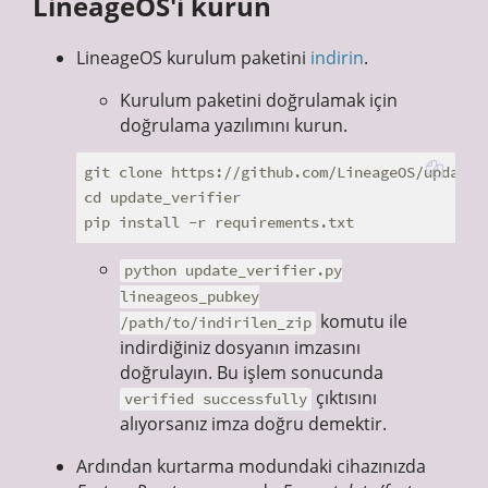
LineageOS'i kurun
LineageOS kurulum paketini
indirin
.
Kurulum paketini doğrulamak için
doğrulama yazılımını kurun.
git clone https://github.com/LineageOS/update_v
cd update_verifier

python update_verifier.py
lineageos_pubkey
komutu ile
/path/to/indirilen_zip
indirdiğiniz dosyanın imzasını
doğrulayın. Bu işlem sonucunda
çıktısını
verified successfully
alıyorsanız imza doğru demektir.
Ardından kurtarma modundaki cihazınızda