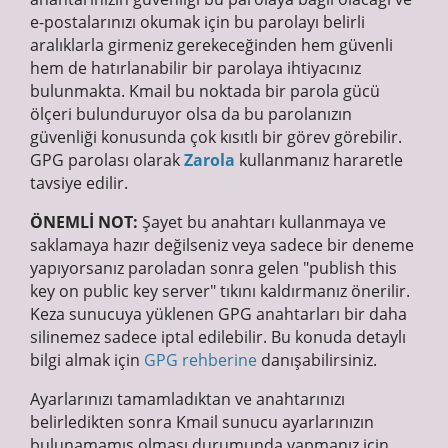
e-postalarınızı okumak için bu parolayı belirli
aralıklarla girmeniz gerekeceğinden hem güvenli
hem de hatırlanabilir bir parolaya ihtiyacınız
bulunmakta. Kmail bu noktada bir parola gücü
ölçeri bulunduruyor olsa da bu parolanızın
güvenliği konusunda çok kısıtlı bir görev görebilir.
GPG parolası olarak
Zarola
kullanmanız hararetle
tavsiye edilir.
ÖNEMLİ NOT:
Şayet bu anahtarı kullanmaya ve
saklamaya hazır değilseniz veya sadece bir deneme
yapıyorsanız paroladan sonra gelen "publish this
key on public key server" tıkını kaldırmanız önerilir.
Keza sunucuya yüklenen GPG anahtarları bir daha
silinemez sadece iptal edilebilir. Bu konuda detaylı
bilgi almak için
GPG rehberine
danışabilirsiniz.
Ayarlarınızı tamamladıktan ve anahtarınızı
belirledikten sonra Kmail sunucu ayarlarınızın
bulunamamış olması durumunda yapmanız için