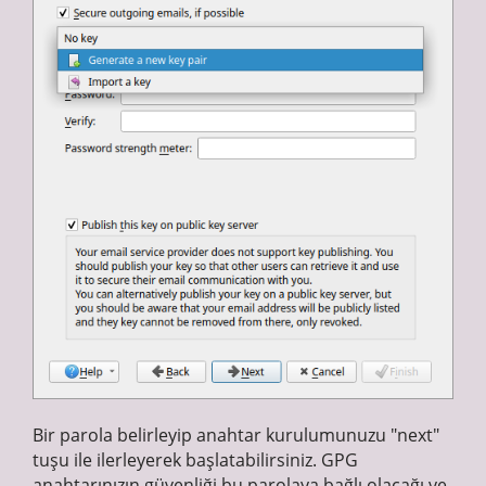
Bir parola belirleyip anahtar kurulumunuzu "next"
tuşu ile ilerleyerek başlatabilirsiniz. GPG
anahtarınızın güvenliği bu parolaya bağlı olacağı ve