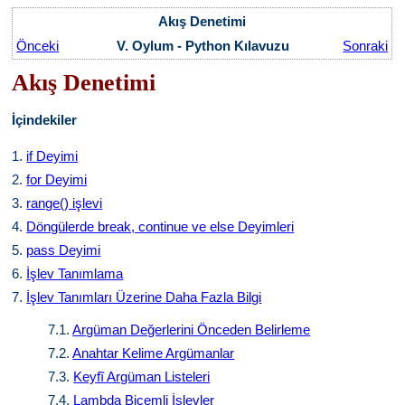
Akış Denetimi
Önceki
V. Oylum - Python Kılavuzu
Sonraki
Akış Denetimi
İçindekiler
1.
if Deyimi
2.
for Deyimi
3.
range() işlevi
4.
Döngülerde break, continue ve else Deyimleri
5.
pass Deyimi
6.
İşlev Tanımlama
7.
İşlev Tanımları Üzerine Daha Fazla Bilgi
7.1.
Argüman Değerlerini Önceden Belirleme
7.2.
Anahtar Kelime Argümanlar
7.3.
Keyfî Argüman Listeleri
7.4.
Lambda Biçemli İşlevler