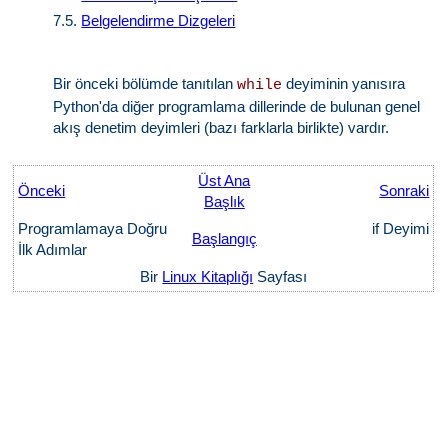
7.5.
Belgelendirme Dizgeleri
Bir önceki bölümde tanıtılan
deyiminin yanısıra
while
Python'da diğer programlama dillerinde de bulunan genel
akış denetim deyimleri (bazı farklarla birlikte) vardır.
Üst Ana
Önceki
Sonraki
Başlık
Programlamaya Doğru
if Deyimi
Başlangıç
İlk Adımlar
Bir
Linux Kitaplığı
Sayfası