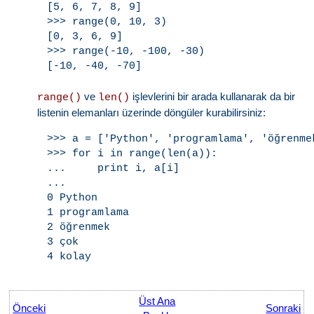
[5, 6, 7, 8, 9]

>>> range(0, 10, 3)

[0, 3, 6, 9]

>>> range(-10, -100, -30)

ve
işlevlerini bir arada kullanarak da bir
range()
len()
listenin elemanları üzerinde döngüler kurabilirsiniz:
>>> a = ['Python', 'programlama', 'öğrenme
>>> for i in range(len(a)):

...     print i, a[i]

...

0 Python

1 programlama

2 öğrenmek

3 çok

Üst Ana
Önceki
Sonraki