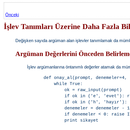
Önceki
İşlev Tanımları Üzerine Daha Fazla Bil
Değişken sayıda argüman alan işlevler tanımlamak da mümkündü
Argüman Değerlerini Önceden Belirlem
İşlev argümanlarına öntanımlı değerler atamak da mümk
def onay_al(prompt, denemeler=4, 
    while True:

        ok = raw_input(prompt)

        if ok in ('e', 'evet'): r
        if ok in ('h', 'hayır'): 
        denemeler = denemeler - 1

        if denemeler < 0: raise I