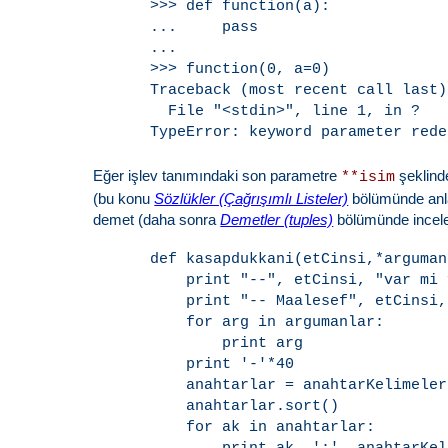
>>> def function(a):

...     pass

...

>>> function(0, a=0)

Traceback (most recent call last):
  File "<stdin>", line 1, in ?

Eğer işlev tanımındaki son parametre
şeklind
**isim
(bu konu
Sözlükler (Çağrışımlı Listeler)
bölümünde anlat
demet (daha sonra
Demetler (tuples)
bölümünde incelen
def kasapdukkani(etCinsi,*arguman
    print "--", etCinsi, "var mi ?
    print "-- Maalesef", etCinsi,
    for arg in argumanlar:

        print arg

    print '-'*40

    anahtarlar = anahtarKelimeler
    anahtarlar.sort()

    for ak in anahtarlar:
