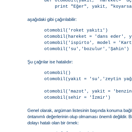
def otomobil(yakit,  hareket=' uç
aşağıdaki gibi çağırılabilir:
otomobil('roket yakıtı')

otomobil(hareket = 'dans eder', y
otomobil('ispirto', model = 'Kart
Şu çağrılar ise hatalıdır:
otomobil()                       
otomobil(yakıt = 'su','zeytin yağ
                                 
otomobil('mazot', yakit = 'benzin
Genel olarak, argüman listesinin başında konuma bağlı 
öntanımlı değerlerinin olup olmaması önemli değildir. 
dolayı hatalı olan bir örnek: