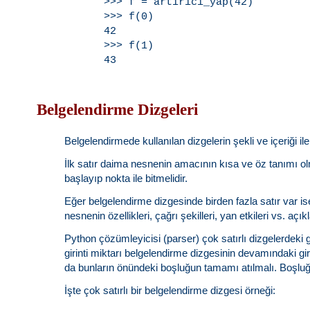
>>> f = artirici_yap(42)

>>> f(0)

42

>>> f(1)

Belgelendirme Dizgeleri
Belgelendirmede kullanılan dizgelerin şekli ve içeriği ile 
İlk satır daima nesnenin amacının kısa ve öz tanımı olm
başlayıp nokta ile bitmelidir.
Eğer belgelendirme dizgesinde birden fazla satır var ise 
nesnenin özellikleri, çağrı şekilleri, yan etkileri vs. açıkl
Python çözümleyicisi (parser) çok satırlı dizgelerdeki gi
girinti miktarı belgelendirme dizgesinin devamındaki girin
da bunların önündeki boşluğun tamamı atılmalı. Boşluğ
İşte çok satırlı bir belgelendirme dizgesi örneği: