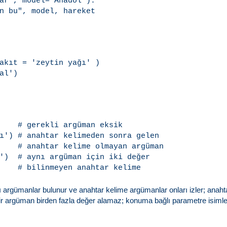
ar', model='Anadol'):

akıt = 'zeytin yağı' )

al')

    # gerekli argüman eksik

ı') # anahtar kelimeden sonra gelen

    # anahtar kelime olmayan argüman

')  # aynı argüman için iki değer

argümanlar bulunur ve anahtar kelime argümanlar onları izler; anahtar
Bir argüman birden fazla değer alamaz; konuma bağlı parametre isimler