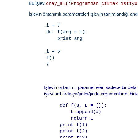
Bu işlev
onay_al('Programdan çıkmak istiyo
İşlevin öntanımlı parametreleri işlevin tanımlandığı anda,
i = 7

def f(arg = i):

    print arg

i = 6

f()

İşlevin öntanımlı parametreleri sadece bir defa d
işlev ard arda çağırıldığında argümanlarını birikt
def f(a, L = []):

    L.append(a)

    return L

print f(1)

print f(2)
