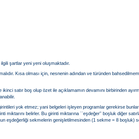
ilgili şartlar yeni yeni oluşmaktadır.
alıdır. Kısa olması için, nesnenin adından ve türünden bahsedilmemeli; 
ikinci satır boş olup özet ile açıklamamın devamını birbirinden ayırmalı
anabilir.
rintileri yok etmez; yani belgeleri işleyen programlar gerekirse bunları
ti miktarını belirler. Bu girinti miktarına ``eşdeğer'' boşluk diğer satır
un eşdeğerliği sekmelerin genişletilmesinden (1 sekme = 8 boşluk) s