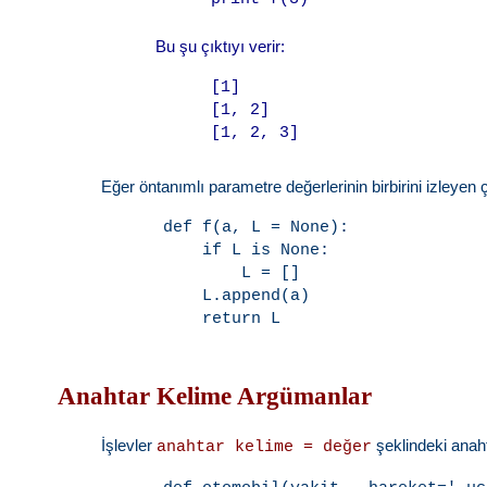
Bu şu çıktıyı verir:
[1]

[1, 2]

Eğer öntanımlı parametre değerlerinin birbirini izleyen 
def f(a, L = None):

    if L is None:

        L = []

    L.append(a)

Anahtar Kelime Argümanlar
İşlevler
şeklindeki anahta
anahtar kelime = değer