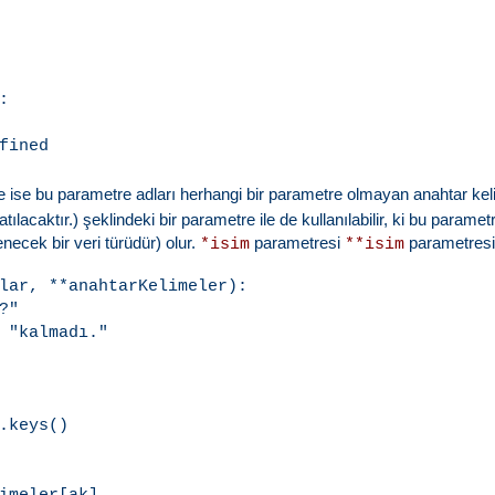


e ise bu parametre adları herhangi bir parametre olmayan anahtar kel
ılacaktır.) şeklindeki bir parametre ile de kullanılabilir, ki bu param
ecek bir veri türüdür) olur.
parametresi
parametresin
*isim
**isim
lar, **anahtarKelimeler):

"

 "kalmadı."

.keys()
