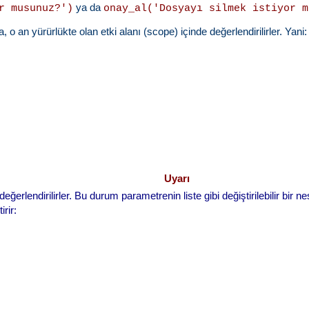
ya da
r musunuz?')
onay_al('Dosyayı silmek istiyor m
 o an yürürlükte olan etki alanı (scope) içinde değerlendirilirler. Yani:
Uyarı
eğerlendirilirler. Bu durum parametrenin liste gibi değiştirilebilir bir 
irir: