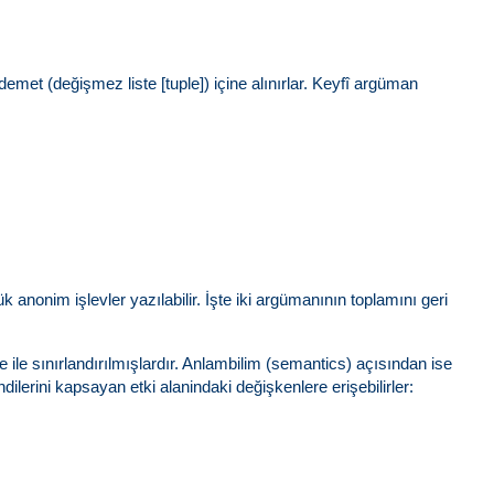
emet (değişmez liste [tuple]) içine alınırlar. Keyfî argüman
k anonim işlevler yazılabilir. İşte iki argümanının toplamını geri
e ile sınırlandırılmışlardır. Anlambilim (semantics) açısından ise
dilerini kapsayan etki alanindaki değişkenlere erişebilirler: