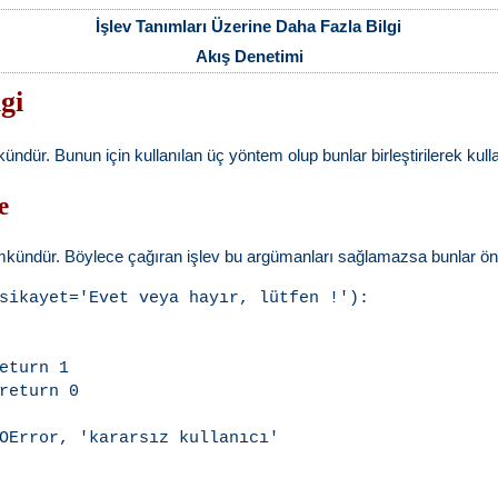
İşlev Tanımları Üzerine Daha Fazla Bilgi
Akış Denetimi
gi
r. Bunun için kullanılan üç yöntem olup bunlar birleştirilerek kullanı
e
ündür. Böylece çağıran işlev bu argümanları sağlamazsa bunlar önced
sikayet='Evet veya hayır, lütfen !'):

eturn 1

return 0

OError, 'kararsız kullanıcı'
