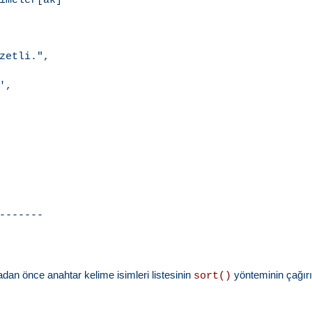
zetli.",

,

-------

adan önce anahtar kelime isimleri listesinin
yönteminin çağırıl
sort()