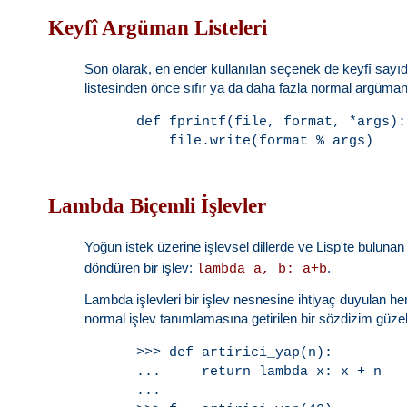
Keyfî Argüman Listeleri
Son olarak, en ender kullanılan seçenek de keyfî sayıda
listesinden önce sıfır ya da daha fazla normal argüman 
def fprintf(file, format, *args):

Lambda Biçemli İşlevler
Yoğun istek üzerine işlevsel dillerde ve Lisp'te bulunan
döndüren bir işlev:
.
lambda a, b: a+b
Lambda işlevleri bir işlev nesnesine ihtiyaç duyulan her 
normal işlev tanımlamasına getirilen bir sözdizim güzelli
>>> def artirici_yap(n):

...     return lambda x: x + n

...
