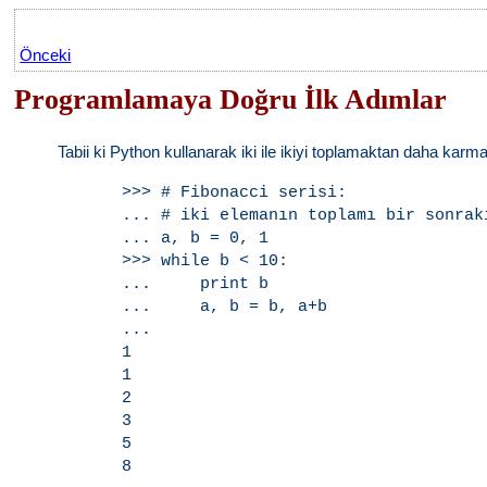
Önceki
Programlamaya Doğru İlk Adımlar
Tabii ki Python kullanarak iki ile ikiyi toplamaktan daha karmaş
>>> # Fibonacci serisi:

... # iki elemanın toplamı bir sonraki
... a, b = 0, 1

>>> while b < 10:

...     print b

...     a, b = b, a+b

...

1

1

2

3

5
