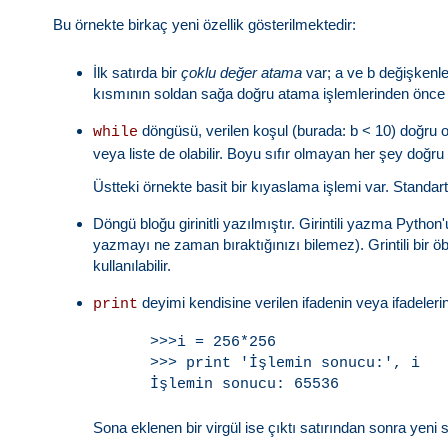
Bu örnekte birkaç yeni özellik gösterilmektedir:
İlk satırda bir
çoklu değer atama
var; a ve b değişkenler
kısmının soldan sağa doğru atama işlemlerinden önce 
döngüsü, verilen koşul (burada: b < 10) doğru old
while
veya liste de olabilir. Boyu sıfır olmayan her şey doğru ik
Üstteki örnekte basit bir kıyaslama işlemi var. Standart 
Döngü bloğu girinitli yazılmıştır. Girintili yazma Python'
yazmayı ne zaman bıraktığınızı bilemez). Grintili bir öbe
kullanılabilir.
deyimi kendisine verilen ifadenin veya ifadelerin
print
>>>i = 256*256

>>> print 'İşlemin sonucu:', i

Sona eklenen bir virgül ise çıktı satırından sonra yeni s