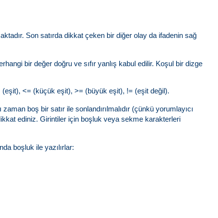
lmaktadır. Son satırda dikkat çeken bir diğer olay da ifadenin sağ
hangi bir değer doğru ve sıfır yanlış kabul edilir. Koşul bir dizge
eşit), <= (küçük eşit), >= (büyük eşit), != (eşit değil).
dığı zaman boş bir satır ile sonlandırılmalıdır (çünkü yorumlayıcı
ikkat ediniz. Girintiler için boşluk veya sekme karakterleri
da boşluk ile yazılırlar: