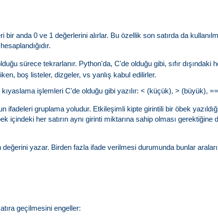
i bir anda 0 ve 1 değerlerini alırlar. Bu özellik son satırda da kullanı
hesaplandığıdır.
uğu sürece tekrarlanır. Python'da, C'de olduğu gibi, sıfır dışındaki her
en, boş listeler, dizgeler, vs yanlış kabul edilirler.
kıyaslama işlemleri C'de olduğu gibi yazılır: < (küçük), > (büyük), == (
un ifadeleri gruplama yoludur. Etkileşimli kipte girintili bir öbek yazıl
k içindeki her satırın aynı girinti miktarına sahip olması gerektiğine d
 değerini yazar. Birden fazla ifade verilmesi durumunda bunlar araların
atıra geçilmesini engeller: