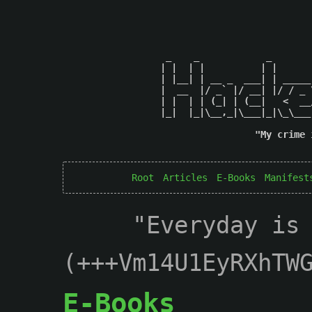
 _    _            _       
| |  | |          | |      
| |__| | __ _  ___| | _____
|  __  |/ _` |/ __| |/ / _ 
| |  | | (_| | (__|   <  __
|_|  |_|\__,_|\___|_|\_\___
"My crime 
Root
Articles
E-Books
Manifest
"Everyday is
(+++Vm14U1EyRXhTW
E-Books