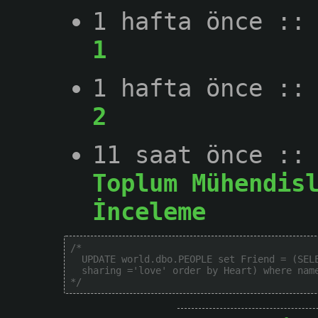
1 hafta önce
:
1
1 hafta önce
:
2
11 saat önce
:
Toplum Mühendis
İnceleme
/*

  UPDATE world.dbo.PEOPLE set Friend = (SELE
  sharing ='love' order by Heart) where name
*/