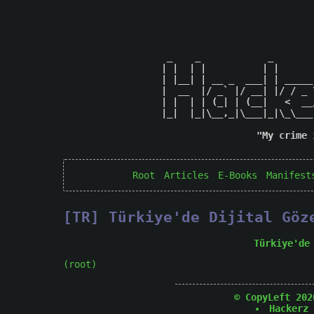
 _    _            _       
| |  | |          | |      
| |__| | __ _  ___| | _____
|  __  |/ _` |/ __| |/ / _ 
| |  | | (_| | (__|   <  __
|_|  |_|\__,_|\___|_|\_\___
"My crime 
Root
Articles
E-Books
Manifest
[TR] Türkiye'de Dijital Göz
Türkiye'de
(root)
© CopyLeft 202
Hackerz 