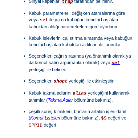
Sinyal kapanları
tarafından belirlenir.
trap
Kabuk parametreleri, değişken atamalarına göre
veya
ile ya da kabuğun kendini başlatan
set
kabuktan aldığı parametrelere göre ayarlanır.
Kabuk işlevlerini çalıştırma sırasında veya kabuğun
kendini başlatan kabuktan aldıkları ile tanımlar.
Seçenekleri çağrı sırasında (ya öntanımlı olarak ya
da komut satırı argümanları olarak) veya
set
yerleşiği ile belirler.
Seçenekleri
yerleşiği ile etkinleştirir.
shopt
Kabuk takma adlarını
yerleşiğini kullanarak
alias
tanımlar (
Takma Adlar
bölümüne bakınız).
çeşitli süreç kimlikleri, bunların artalan işleri dahil
(
Komut Listeleri
bölümüne bakınız),
değeri ve
$$
değeri
$PPID