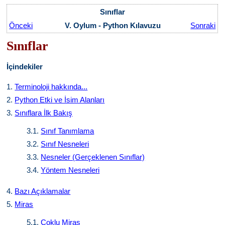
Sınıflar
Önceki
V. Oylum - Python Kılavuzu
Sonraki
Sınıflar
İçindekiler
1.
Terminoloji hakkında...
2.
Python Etki ve İsim Alanları
3.
Sınıflara İlk Bakış
3.1.
Sınıf Tanımlama
3.2.
Sınıf Nesneleri
3.3.
Nesneler (Gerçeklenen Sınıflar)
3.4.
Yöntem Nesneleri
4.
Bazı Açıklamalar
5.
Miras
5.1.
Çoklu Miras