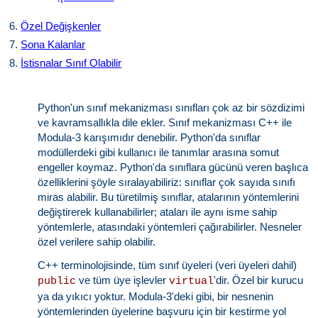
6.
Özel Değişkenler
7.
Sona Kalanlar
8.
İstisnalar Sınıf Olabilir
Python'un sınıf mekanizması sınıfları çok az bir sözdizimi
ve kavramsallıkla dile ekler. Sınıf mekanizması C++ ile
Modula-3 karışımıdır denebilir. Python'da sınıflar
modüllerdeki gibi kullanıcı ile tanımlar arasına somut
engeller koymaz. Python'da sınıflara gücünü veren başlıca
özelliklerini şöyle sıralayabiliriz: sınıflar çok sayıda sınıfı
miras alabilir. Bu türetilmiş sınıflar, atalarının yöntemlerini
değiştirerek kullanabilirler; ataları ile aynı isme sahip
yöntemlerle, atasındaki yöntemleri çağırabilirler. Nesneler
özel verilere sahip olabilir.
C++ terminolojisinde, tüm sınıf üyeleri (veri üyeleri dahil)
ve tüm üye işlevler
'dir. Özel bir kurucu
public
virtual
ya da yıkıcı yoktur. Modula-3'deki gibi, bir nesnenin
yöntemlerinden üyelerine başvuru için bir kestirme yol