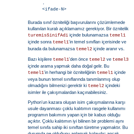
    .

Burada sınıf özniteliği başvurularını çözümlemede
kullanılan kuralı açıklamamız gerekiyor. Bir öznitelik
içinde bulunamazsa
turemisSinifAdi
temel1
içinde sonra
'in temel sınıfları içerisinde ve
temel1
burada da bulunamazsa
içinde aranır vs.
temel2
Bazı kişilere
'den önce
ve
temel1
temel2
temel3
içinde arama yapmak daha doğal gelir. Bu
'in herhangi bir özniteliğinin
içinde
temel1
temel1
veya bunun temel sınıflarında tanımlanmış olup
olmadığını bilmenizi gerektir ki
içindeki
temel2
isimler ile çakışmalardan kaçınabilesiniz.
Python'un kazara oluşan isim çakışmalarına karşı
usule dayanması çoklu kalıtımın rasgele kullanımı
programın bakımını yapan için bir kabus olduğu
açıktır. Çoklu kalıtımın iyi bilinen bir problemi aynı
temel sınıfa sahip iki sınıftan türetme yapmaktır. Bu
durumda ne olduğunu anlamak kolaydır; ancak