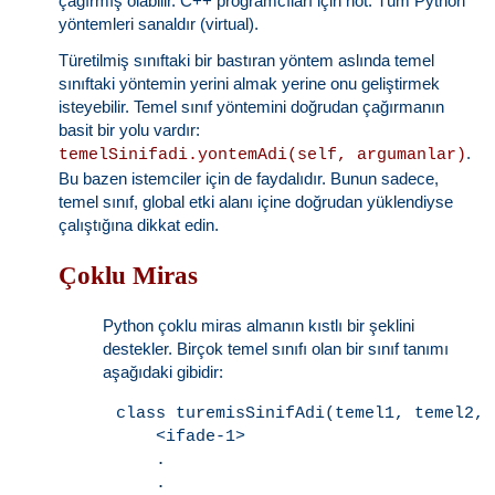
çağırmış olabilir. C++ programcıları için not: Tüm Python
yöntemleri sanaldır (virtual).
Türetilmiş sınıftaki bir bastıran yöntem aslında temel
sınıftaki yöntemin yerini almak yerine onu geliştirmek
isteyebilir. Temel sınıf yöntemini doğrudan çağırmanın
basit bir yolu vardır:
.
temelSinifadi.yontemAdi(self, argumanlar)
Bu bazen istemciler için de faydalıdır. Bunun sadece,
temel sınıf, global etki alanı içine doğrudan yüklendiyse
çalıştığına dikkat edin.
Çoklu Miras
Python çoklu miras almanın kıstlı bir şeklini
destekler. Birçok temel sınıfı olan bir sınıf tanımı
aşağıdaki gibidir:
class turemisSinifAdi(temel1, temel2, 
    <ifade-1>

    .

    .
