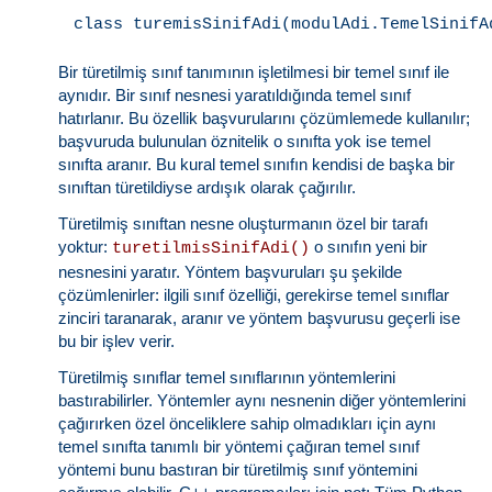
class turemisSinifAdi(modulAdi.TemelSinifA
Bir türetilmiş sınıf tanımının işletilmesi bir temel sınıf ile
aynıdır. Bir sınıf nesnesi yaratıldığında temel sınıf
hatırlanır. Bu özellik başvurularını çözümlemede kullanılır;
başvuruda bulunulan öznitelik o sınıfta yok ise temel
sınıfta aranır. Bu kural temel sınıfın kendisi de başka bir
sınıftan türetildiyse ardışık olarak çağırılır.
Türetilmiş sınıftan nesne oluşturmanın özel bir tarafı
yoktur:
o sınıfın yeni bir
turetilmisSinifAdi()
nesnesini yaratır. Yöntem başvuruları şu şekilde
çözümlenirler: ilgili sınıf özelliği, gerekirse temel sınıflar
zinciri taranarak, aranır ve yöntem başvurusu geçerli ise
bu bir işlev verir.
Türetilmiş sınıflar temel sınıflarının yöntemlerini
bastırabilirler. Yöntemler aynı nesnenin diğer yöntemlerini
çağırırken özel önceliklere sahip olmadıkları için aynı
temel sınıfta tanımlı bir yöntemi çağıran temel sınıf
yöntemi bunu bastıran bir türetilmiş sınıf yöntemini