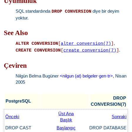
Uyumluluk
SQL standardında
diye bir deyim
DROP CONVERSION
yoktur.
See Also
,
ALTER CONVERSION
[
alter_conversion(7)
]
.
CREATE CONVERSION
[
create_conversion(7)
]
Çeviren
Nilgün Belma Bugüner
<nilgun (at) belgeler·gen·tr>
, Nisan
2005
DROP
PostgreSQL
CONVERSION(7)
Üst Ana
Önceki
Sonraki
Başlık
DROP CAST
Başlangıç
DROP DATABASE