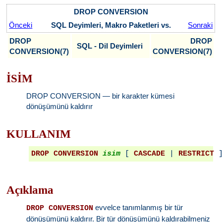
DROP CONVERSION
Önceki
SQL Deyimleri, Makro Paketleri vs.
Sonraki
DROP
DROP
SQL - Dil Deyimleri
CONVERSION(7)
CONVERSION(7)
İSİM
DROP CONVERSION — bir karakter kümesi
dönüşümünü kaldırır
KULLANIM
DROP CONVERSION
isim
 [ 
CASCADE
 | 
RESTRICT
Açıklama
evvelce tanımlanmış bir tür
DROP CONVERSION
dönüşümünü kaldırır. Bir tür dönüşümünü kaldırabilmeniz