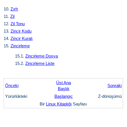
10.
Zırh
11.
Zil
12.
Zil Tonu
13.
Zincir Kodu
14.
Zincir Kuralı
15.
Zincirleme
15.1.
Zincirleme Dosya
15.2.
Zincirleme Liste
Üst Ana
Önceki
Sonraki
Başlık
Yürürlükteki
Başlangıç
Z-dönüşümü
Bir
Linux Kitaplığı
Sayfası