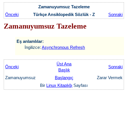
Zamanuyumsuz Tazeleme
Önceki
Türkçe Ansiklopedik Sözlük - Z
Sonraki
Zamanuyumsuz Tazeleme
Eş anlamlılar:
İngilizce:
Asynchronous Refresh
Üst Ana
Önceki
Sonraki
Başlık
Zamanuyumsuz
Başlangıç
Zarar Vermek
Bir
Linux Kitaplığı
Sayfası