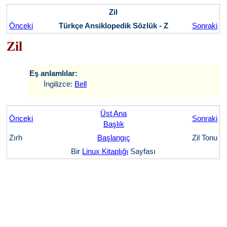
Zil
Önceki
Türkçe Ansiklopedik Sözlük - Z
Sonraki
Zil
Eş anlamlılar:
İngilizce:
Bell
Üst Ana
Önceki
Sonraki
Başlık
Zırh
Başlangıç
Zil Tonu
Bir
Linux Kitaplığı
Sayfası