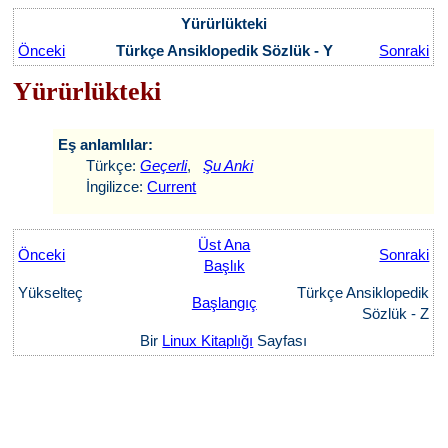
Yürürlükteki
Önceki
Türkçe Ansiklopedik Sözlük - Y
Sonraki
Yürürlükteki
Eş anlamlılar:
Türkçe:
Geçerli
,
Şu Anki
İngilizce:
Current
Üst Ana
Önceki
Sonraki
Başlık
Yükselteç
Türkçe Ansiklopedik
Başlangıç
Sözlük - Z
Bir
Linux Kitaplığı
Sayfası