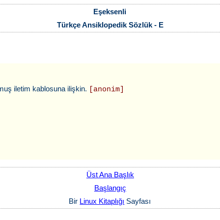
Eşeksenli
Türkçe Ansiklopedik Sözlük - E
muş iletim kablosuna ilişkin.
[anonim]
Üst Ana Başlık
Başlangıç
Bir
Linux Kitaplığı
Sayfası