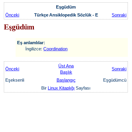
Eşgüdüm
Önceki
Türkçe Ansiklopedik Sözlük - E
Sonraki
Eşgüdüm
Eş anlamlılar:
İngilizce:
Coordination
Üst Ana
Önceki
Sonraki
Başlık
Eşeksenli
Başlangıç
Eşgüdümcü
Bir
Linux Kitaplığı
Sayfası