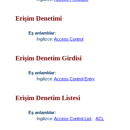
Erişim Denetimi
Eş anlamlılar:
İngilizce:
Access Control
Erişim Denetim Girdisi
Eş anlamlılar:
İngilizce:
Access Control Entry
Erişim Denetim Listesi
Eş anlamlılar:
İngilizce:
Access Control List
,
ACL