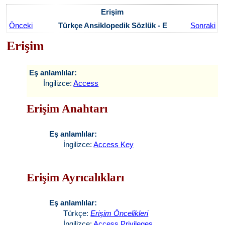
Erişim
Önceki
Türkçe Ansiklopedik Sözlük - E
Sonraki
Erişim
Eş anlamlılar:
İngilizce:
Access
Erişim Anahtarı
Eş anlamlılar:
İngilizce:
Access Key
Erişim Ayrıcalıkları
Eş anlamlılar:
Türkçe:
Erişim Öncelikleri
İngilizce:
Access Privileges