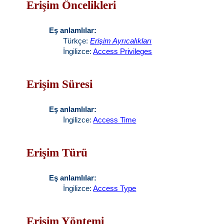
Erişim Öncelikleri
Eş anlamlılar:
Türkçe:
Erişim Ayrıcalıkları
İngilizce:
Access Privileges
Erişim Süresi
Eş anlamlılar:
İngilizce:
Access Time
Erişim Türü
Eş anlamlılar:
İngilizce:
Access Type
Erişim Yöntemi