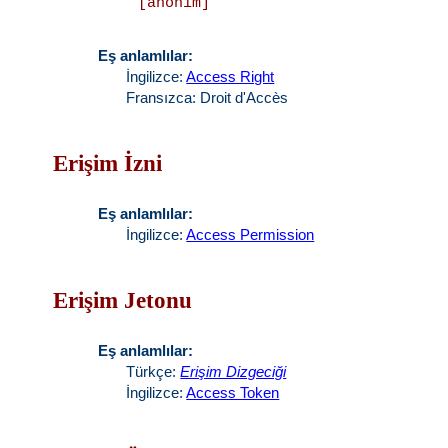
[anonim]
Eş anlamlılar:
İngilizce:
Access Right
Fransızca: Droit d'Accès
Erişim İzni
Eş anlamlılar:
İngilizce:
Access Permission
Erişim Jetonu
Eş anlamlılar:
Türkçe:
Erişim Dizgeciği
İngilizce:
Access Token