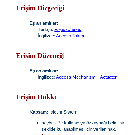
Erişim Dizgeciği
Eş anlamlılar:
Türkçe:
Erişim Jetonu
İngilizce:
Access Token
Erişim Düzeneği
Eş anlamlılar:
İngilizce:
Access Mechanism
,
Actuator
Erişim Hakkı
Kapsam:
İşletim Sistemi
deyim
- Bir kullanıcıya özkaynağı belirli bir
şekilde kullanabilmesi için verilen hak.