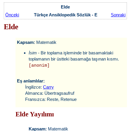
Elde
Önceki
Türkçe Ansiklopedik Sözlük - E
Sonraki
Elde
Kapsam:
Matematik
İsim
- Bir toplama işleminde bir basamaktaki
toplamanın bir üstteki basamağa taşınan kısmı.
[anonim]
Eş anlamlılar:
İngilizce:
Carry
Almanca: Übertragsaufruf
Fransızca: Reste, Retenue
Elde Yayılımı
Kapsam:
Matematik