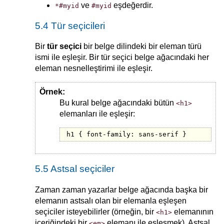
ve
eşdeğerdir.
*#myid
#myid
5.4 Tür seçicileri
Bir
tür seçici
bir belge dilindeki bir eleman türü
ismi ile eşleşir. Bir tür seçici belge ağacındaki her
eleman nesnelleştirimi ile eşleşir.
Örnek:
Bu kural belge ağacındaki bütün
<h1>
elemanları ile eşleşir:
h1 { font-family: sans-serif }
5.5 Astsal seçiciler
Zaman zaman yazarlar belge ağacında başka bir
elemanın astsalı olan bir elemanla eşleşen
seçiciler isteyebilirler (örneğin, bir
elemanının
<h1>
içeriğindeki bir
elemanı ile eşleşmek). Astsal
<em>