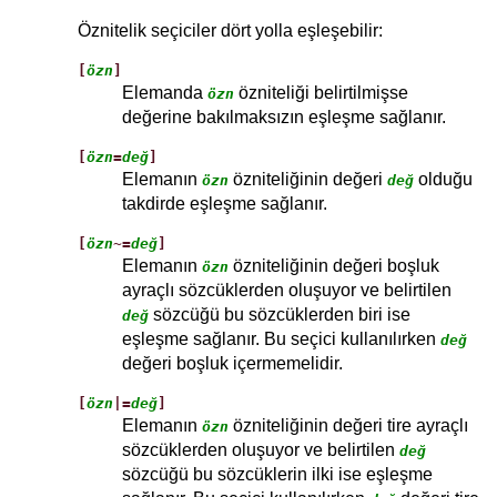
Öznitelik seçiciler dört yolla eşleşebilir:
[
özn
]
Elemanda
özniteliği belirtilmişse
özn
değerine bakılmaksızın eşleşme sağlanır.
[
özn
=
değ
]
Elemanın
özniteliğinin değeri
olduğu
özn
değ
takdirde eşleşme sağlanır.
[
özn
~=
değ
]
Elemanın
özniteliğinin değeri boşluk
özn
ayraçlı sözcüklerden oluşuyor ve belirtilen
sözcüğü bu sözcüklerden biri ise
değ
eşleşme sağlanır. Bu seçici kullanılırken
değ
değeri boşluk içermemelidir.
[
özn
|=
değ
]
Elemanın
özniteliğinin değeri tire ayraçlı
özn
sözcüklerden oluşuyor ve belirtilen
değ
sözcüğü bu sözcüklerin ilki ise eşleşme