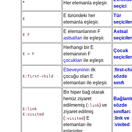
*
Her elemanla eşleşir.
seçici
E türündeki her
Tür
E
elemanla eşleşir.
seçiciler
E elemanlarının F
Astsal
E F
astsalları
ile eşleşir.
seçiciler
Herhangi bir E
Çocuk
elemanının F
E > F
seçiciler
çocukları
ile eşleşir.
Ebeveyninin
ilk
:first-ch
çocuğu olan E
sözde
E:first-child
elemanları ile eşleşir.
sınıfı
Bir hiper bağ olarak
henüz ziyaret
Bağlantı
edilmemiş (
) ve
sözde
:link
E:link
ziyaret edilmiş
sınıfları:
E:visited
(
) E
:link ve
:visited
elemanları ile
:visited
eşleşirler.