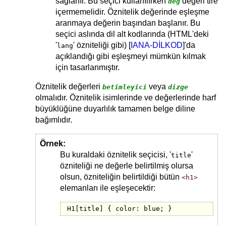
sağlanır. Bu seçici kullanılırken
değeri tire
değ
içermemelidir. Öznitelik değerinde eşleşme
aranmaya değerin başından başlanır. Bu
seçici aslında dil alt kodlarında (HTML'deki
'
' özniteliği gibi) [
IANA-DİLKOD
]'da
lang
açıklandığı gibi eşleşmeyi mümkün kılmak
için tasarlanmıştır.
Öznitelik değerleri
veya
betimleyici
dizge
olmalıdır. Öznitelik isimlerinde ve değerlerinde harf
büyüklüğüne duyarlılık tamamen belge diline
bağımlıdır.
Örnek:
Bu kuraldaki öznitelik seçicisi, '
'
title
özniteliği ne değerle belirtilmiş olursa
olsun, özniteliğin belirtildiği bütün
<h1>
elemanları ile eşleşecektir:
H1[title] { color: blue; }