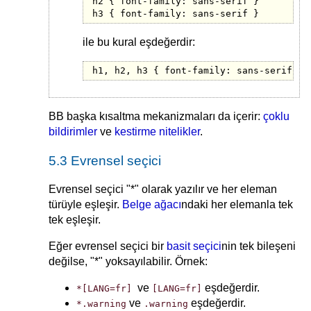
h2 { font-family: sans-serif }

h3 { font-family: sans-serif }
ile bu kural eşdeğerdir:
h1, h2, h3 { font-family: sans-serif }
BB başka kısaltma mekanizmaları da içerir:
çoklu
bildirimler
ve
kestirme nitelikler
.
5.3 Evrensel seçici
Evrensel seçici "*" olarak yazılır ve her eleman
türüyle eşleşir.
Belge ağacı
ndaki her elemanla tek
tek eşleşir.
Eğer evrensel seçici bir
basit seçici
nin tek bileşeni
değilse, "*" yoksayılabilir. Örnek:
ve
eşdeğerdir.
*[LANG=fr]
[LANG=fr]
ve
eşdeğerdir.
*.warning
.warning