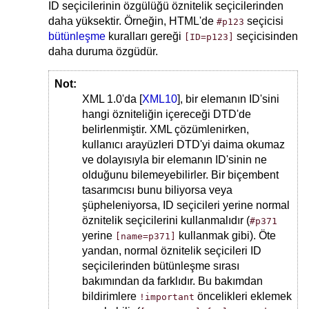
ID seçicilerinin özgülüğü öznitelik seçicilerinden
daha yüksektir. Örneğin, HTML'de
seçicisi
#p123
bütünleşme
kuralları gereği
seçicisinden
[ID=p123]
daha duruma özgüdür.
Not:
XML 1.0'da [
XML10
], bir elemanın ID'sini
hangi özniteliğin içereceği DTD'de
belirlenmiştir. XML çözümlenirken,
kullanıcı arayüzleri DTD'yi daima okumaz
ve dolayısıyla bir elemanın ID'sinin ne
olduğunu bilemeyebilirler. Bir biçembent
tasarımcısı bunu biliyorsa veya
şüpheleniyorsa, ID seçicileri yerine normal
öznitelik seçicilerini kullanmalıdır (
#p371
yerine
kullanmak gibi). Öte
[name=p371]
yandan, normal öznitelik seçicileri ID
seçicilerinden bütünleşme sırası
bakımından da farklıdır. Bu bakımdan
bildirimlere
öncelikleri eklemek
!important