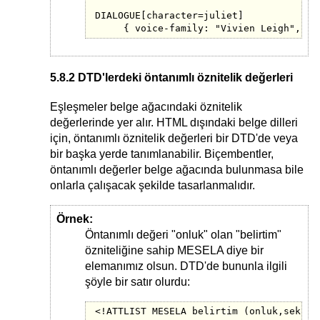
DIALOGUE[character=juliet]

     { voice-family: "Vivien Leigh", vi
5.8.2 DTD'lerdeki öntanımlı öznitelik değerleri
Eşleşmeler belge ağacındaki öznitelik
değerlerinde yer alır. HTML dışındaki belge dilleri
için, öntanımlı öznitelik değerleri bir DTD'de veya
bir başka yerde tanımlanabilir. Biçembentler,
öntanımlı değerler belge ağacında bulunmasa bile
onlarla çalışacak şekilde tasarlanmalıdır.
Örnek:
Öntanımlı değeri "onluk" olan "belirtim"
özniteliğine sahip MESELA diye bir
elemanımız olsun. DTD'de bununla ilgili
şöyle bir satır olurdu:
<!ATTLIST MESELA belirtim (onluk,sekizl