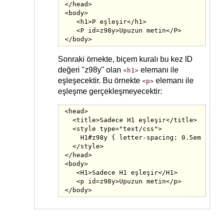
</head>

<body>

   <h1>P eşleşir</h1>

   <P id=z98y>Upuzun metin</P>

Sonraki örnekte, biçem kuralı bu kez ID
değeri "z98y" olan
elemanı ile
<h1>
eşleşecektir. Bu örnekte
elemanı ile
<p>
eşleşme gerçekleşmeyecektir:
<head>

  <title>Sadece H1 eşleşir</title>

  <style type="text/css">

    H1#z98y { letter-spacing: 0.5em }

  </style>

</head>

<body>

   <H1>Sadece H1 eşleşir</H1>

   <p id=z98y>Upuzun metin</p>
