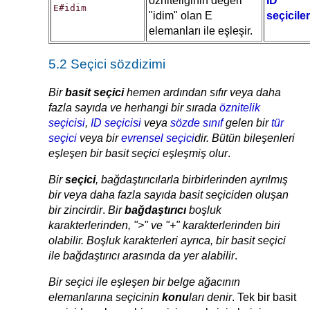
özniteliğinin değeri
ID
E#idim
"idim" olan E
seçiciler
elemanları ile eşleşir.
5.2 Seçici sözdizimi
Bir
basit seçici
hemen ardından sıfır veya daha
fazla sayıda ve herhangi bir sırada
öznitelik
seçicisi
,
ID seçicisi
veya
sözde sınıf
gelen bir
tür
seçici
veya bir
evrensel seçici
dir. Bütün bileşenleri
eşleşen bir basit seçici eşleşmiş olur
.
Bir
seçici
,
bağdaştırıcılarla
birbirlerinden ayrılmış
bir veya daha fazla sayıda basit seçiciden oluşan
bir zincirdir
.
Bir
bağdaştırıcı
boşluk
karakterlerinden, ">" ve "+" karakterlerinden biri
olabilir. Boşluk karakterleri ayrıca, bir basit seçici
ile bağdaştırıcı arasında da yer alabilir
.
Bir seçici ile eşleşen bir belge ağacının
elemanlarına seçicinin
konu
ları denir
. Tek bir basit