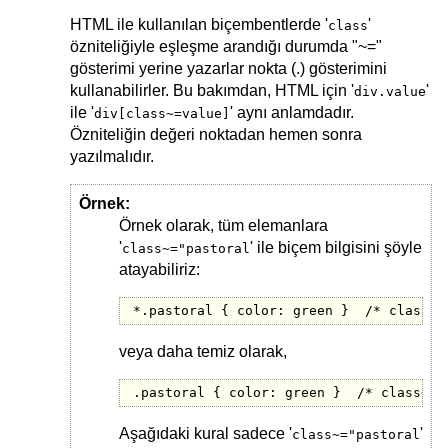
HTML ile kullanılan biçembentlerde '
'
class
özniteliğiyle eşleşme arandığı durumda "~="
gösterimi yerine yazarlar nokta (.) gösterimini
kullanabilirler. Bu bakımdan, HTML için '
'
div.value
ile '
' aynı anlamdadır.
div[class~=value]
Özniteliğin değeri noktadan hemen sonra
yazılmalıdır.
Örnek:
Örnek olarak, tüm elemanlara
'
' ile biçem bilgisini şöyle
class~="pastoral
atayabiliriz:
*.pastoral { color: green }  /* class~=
veya daha temiz olarak,
.pastoral { color: green }  /* class~=p
Aşağıdaki kural sadece '
'
class~="pastoral