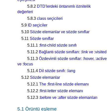
5.8.2
DTD'lerdeki öntanımlı öznitelik
değerleri
5.8.3
class seçicileri
5.9
ID seçiciler
5.10
Sözde elemanlar ve sözde sınıflar
5.11
Sözde sınıflar
5.11.1
:first-child sözde sınıfı
5.11.2
Bağlantı sözde sınıfları: :link ve :visited
5.11.3
Özdevimli sözde sınıflar: :hover, :active
ve :focus
5.11.4
Dil sözde sınıfı: :lang
5.12
Sözde elemanlar
5.12.1
The :first-line sözde elemanı
5.12.2
:first-letter sözde elemanı
5.12.3
:before ve :after sözde elemanları
5.1 Örüntü eşleme