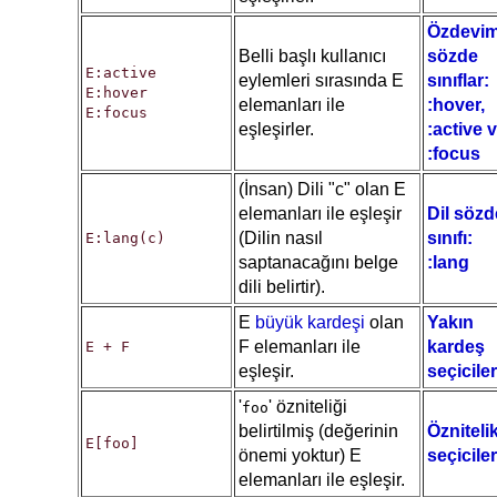
Özdevim
Belli başlı kullanıcı
sözde
E:active
eylemleri sırasında E
sınıflar:
E:hover
elemanları ile
:hover,
E:focus
eşleşirler.
:active 
:focus
(İnsan) Dili "c" olan E
elemanları ile eşleşir
Dil sözd
(Dilin nasıl
sınıfı:
E:lang(c)
saptanacağını belge
:lang
dili belirtir).
E
büyük kardeşi
olan
Yakın
F elemanları ile
kardeş
E + F
eşleşir.
seçiciler
'
' özniteliği
foo
belirtilmiş (değerinin
Özniteli
E[foo]
önemi yoktur) E
seçiciler
elemanları ile eşleşir.