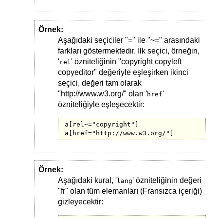
Örnek:
Aşağıdaki seçiciler "=" ile "~=" arasındaki
farkları göstermektedir. İlk seçici, örneğin,
'
' özniteliğinin "copyright copyleft
rel
copyeditor" değeriyle eşleşirken ikinci
seçici, değeri tam olarak
"http://www.w3.org/" olan '
'
href
özniteliğiyle eşleşecektir:
a[rel~="copyright"]

a[href="http://www.w3.org/"]
Örnek:
Aşağıdaki kural, '
' özniteliğinin değeri
lang
"fr" olan tüm elemanları (Fransızca içeriği)
gizleyecektir: