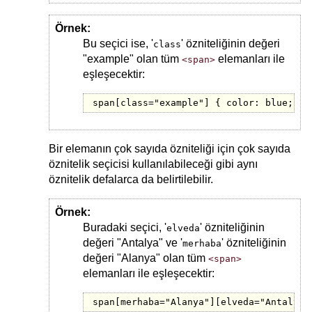
Örnek:
Bu seçici ise, '
' özniteliğinin değeri
class
"example" olan tüm
elemanları ile
<span>
eşleşecektir:
span[class="example"] { color: blue; }
Bir elemanın çok sayıda özniteliği için çok sayıda
öznitelik seçicisi kullanılabileceği gibi aynı
öznitelik defalarca da belirtilebilir.
Örnek:
Buradaki seçici, '
' özniteliğinin
elveda
değeri "Antalya" ve '
' özniteliğinin
merhaba
değeri "Alanya" olan tüm
<span>
elemanları ile eşleşecektir:
span[merhaba="Alanya"][elveda="Antalya"