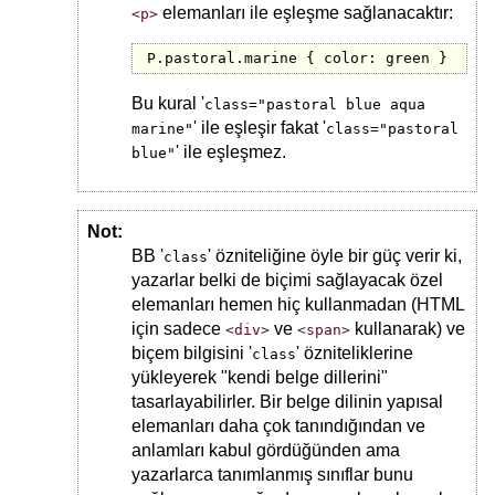
elemanları ile eşleşme sağlanacaktır:
<p>
P.pastoral.marine { color: green }
Bu kural '
class="pastoral blue aqua
' ile eşleşir fakat '
marine"
class="pastoral
' ile eşleşmez.
blue"
Not:
BB '
' özniteliğine öyle bir güç verir ki,
class
yazarlar belki de biçimi sağlayacak özel
elemanları hemen hiç kullanmadan (HTML
için sadece
ve
kullanarak) ve
<div>
<span>
biçem bilgisini '
' özniteliklerine
class
yükleyerek "kendi belge dillerini"
tasarlayabilirler. Bir belge dilinin yapısal
elemanları daha çok tanındığından ve
anlamları kabul gördüğünden ama
yazarlarca tanımlanmış sınıflar bunu