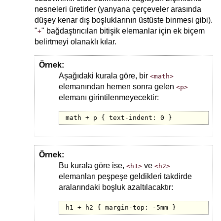
nesneleri üretirler (yanyana çerçeveler arasında
düşey kenar dış boşluklarının üstüste binmesi gibi).
"
" bağdaştırıcıları bitişik elemanlar için ek biçem
+
belirtmeyi olanaklı kılar.
Örnek:
Aşağıdaki kurala göre, bir
<math>
elemanından hemen sonra gelen
<p>
elemanı girintilenmeyecektir:
math + p { text-indent: 0 }
Örnek:
Bu kurala göre ise,
ve
<h1>
<h2>
elemanları peşpeşe geldikleri takdirde
aralarındaki boşluk azaltılacaktır:
h1 + h2 { margin-top: -5mm }