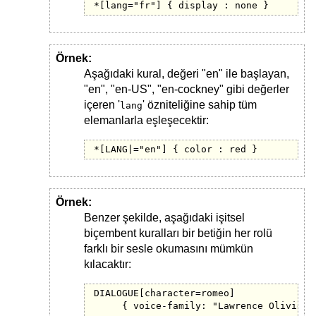
*[lang="fr"] { display : none }
Örnek:
Aşağıdaki kural, değeri "en" ile başlayan,
"en", "en-US", "en-cockney" gibi değerler
içeren '
' özniteliğine sahip tüm
lang
elemanlarla eşleşecektir:
*[LANG|="en"] { color : red }
Örnek:
Benzer şekilde, aşağıdaki işitsel
biçembent kuralları bir betiğin her rolü
farklı bir sesle okumasını mümkün
kılacaktır:
DIALOGUE[character=romeo]

     { voice-family: "Lawrence Olivier",