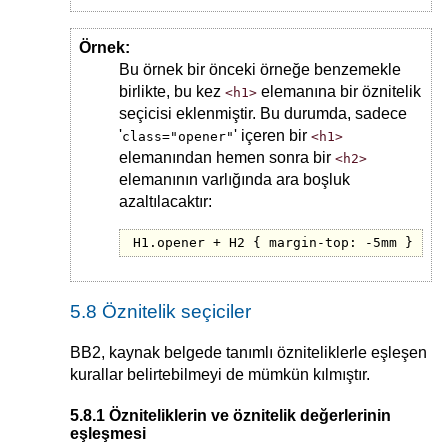
Örnek:
Bu örnek bir önceki örneğe benzemekle
birlikte, bu kez
elemanına bir öznitelik
<h1>
seçicisi eklenmiştir. Bu durumda, sadece
'
' içeren bir
class="opener"
<h1>
elemanından hemen sonra bir
<h2>
elemanının varlığında ara boşluk
azaltılacaktır:
H1.opener + H2 { margin-top: -5mm }
5.8 Öznitelik seçiciler
BB2, kaynak belgede tanımlı özniteliklerle eşleşen
kurallar belirtebilmeyi de mümkün kılmıştır.
5.8.1 Özniteliklerin ve öznitelik değerlerinin
eşleşmesi