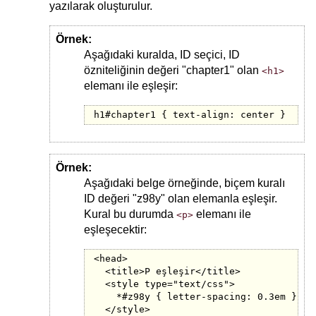
yazılarak oluşturulur.
Örnek:
Aşağıdaki kuralda, ID seçici, ID
özniteliğinin değeri "chapter1" olan
<h1>
elemanı ile eşleşir:
h1#chapter1 { text-align: center }
Örnek:
Aşağıdaki belge örneğinde, biçem kuralı
ID değeri "z98y" olan elemanla eşleşir.
Kural bu durumda
elemanı ile
<p>
eşleşecektir:
<head>

  <title>P eşleşir</title>

  <style type="text/css">

    *#z98y { letter-spacing: 0.3em }

  </style>
