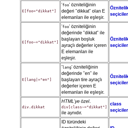
'
' özniteliğinin
foo
Özniteli
değeri "dikkat" olan E
E[foo="dikkat"]
seçiciler
elemanları ile eşleşir.
'
' özniteliğinin
foo
değerinde "dikkat" ile
başlayan boşluk
Özniteli
E[foo~="dikkat"]
ayraçlı değerler içeren
seçiciler
E elemanları ile
eşleşir.
'
' özniteliğinin
lang
değerinde "en" ile
Özniteli
başlayan tire ayraçlı
E[lang|="en"]
seçiciler
değerler içeren E
elemanları ile eşleşir.
HTML'ye özel
.
class
div.dikkat
div[class~="dikkat"]
seçiciler
ile aynıdır.
ID türündeki