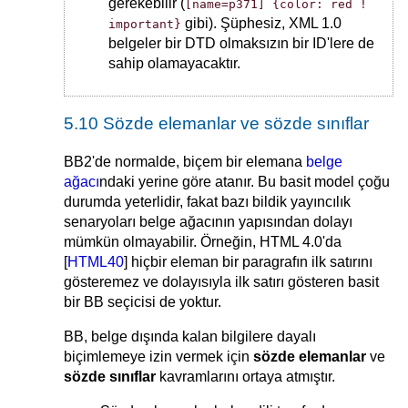
gerekebilir (
[name=p371] {color: red !
gibi). Şüphesiz, XML 1.0
important}
belgeler bir DTD olmaksızın bir ID'lere de
sahip olamayacaktır.
5.10 Sözde elemanlar ve sözde sınıflar
BB2'de normalde, biçem bir elemana
belge
ağacı
ndaki yerine göre atanır. Bu basit model çoğu
durumda yeterlidir, fakat bazı bildik yayıncılık
senaryoları belge ağacının yapısından dolayı
mümkün olmayabilir. Örneğin, HTML 4.0'da
[
HTML40
] hiçbir eleman bir paragrafın ilk satırını
gösteremez ve dolayısıyla ilk satırı gösteren basit
bir BB seçicisi de yoktur.
BB, belge dışında kalan bilgilere dayalı
biçimlemeye izin vermek için
sözde elemanlar
ve
sözde sınıflar
kavramlarını ortaya atmıştır.