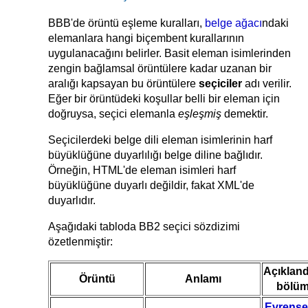
BBB'de örüntü eşleme kuralları,
belge ağacı
ndaki
elemanlara hangi biçembent kurallarının
uygulanacağını belirler. Basit eleman isimlerinden
zengin bağlamsal örüntülere kadar uzanan bir
aralığı kapsayan bu örüntülere
seçiciler
adı verilir.
Eğer bir örüntüdeki koşullar belli bir eleman için
doğruysa, seçici elemanla
eşleşmiş
demektir.
Seçicilerdeki belge dili eleman isimlerinin harf
büyüklüğüne duyarlılığı belge diline bağlıdır.
Örneğin, HTML'de eleman isimleri harf
büyüklüğüne duyarlı değildir, fakat XML'de
duyarlıdır.
Aşağıdaki tabloda BB2 seçici sözdizimi
özetlenmiştir:
Açıkland
Örüntü
Anlamı
bölü
Evrense