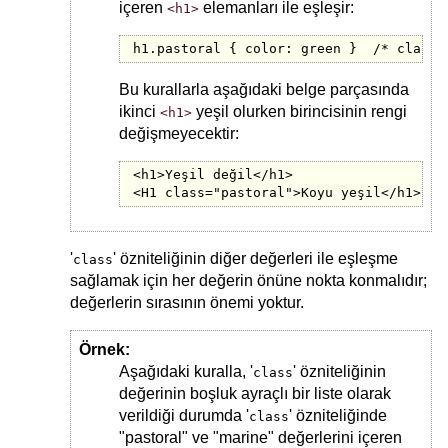
içeren
elemanları ile eşleşir:
<h1>
h1.pastoral { color: green }  /* class~
Bu kurallarla aşağıdaki belge parçasında
ikinci
yeşil olurken birincisinin rengi
<h1>
değişmeyecektir:
<h1>Yeşil değil</h1>

<H1 class="pastoral">Koyu yeşil</h1>
'
' özniteliğinin diğer değerleri ile eşleşme
class
sağlamak için her değerin önüne nokta konmalıdır;
değerlerin sırasının önemi yoktur.
Örnek:
Aşağıdaki kuralla, '
' özniteliğinin
class
değerinin boşluk ayraçlı bir liste olarak
verildiği durumda '
' özniteliğinde
class
"pastoral" ve "marine" değerlerini içeren