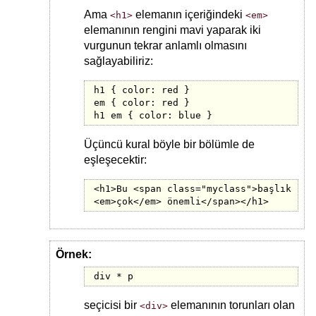
Ama
elemanın içeriğindeki
<h1>
<em>
elemanının rengini mavi yaparak iki
vurgunun tekrar anlamlı olmasını
sağlayabiliriz:
h1 { color: red }

em { color: red }

h1 em { color: blue }
Üçüncü kural böyle bir bölümle de
eşleşecektir:
<h1>Bu <span class="myclass">başlık

<em>çok</em> önemli</span></h1>
Örnek:
div * p
seçicisi bir
elemanının torunları olan
<div>