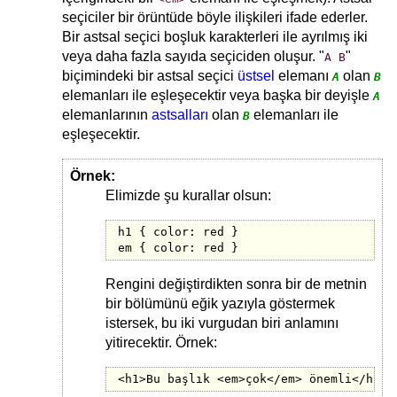
seçiciler bir örüntüde böyle ilişkileri ifade ederler.
Bir astsal seçici boşluk karakterleri ile ayrılmış iki
veya daha fazla sayıda seçiciden oluşur. "
"
A B
biçimindeki bir astsal seçici
üstsel
elemanı
olan
A
B
elemanları ile eşleşecektir veya başka bir deyişle
A
elemanlarının
astsalları
olan
elemanları ile
B
eşleşecektir.
Örnek:
Elimizde şu kurallar olsun:
h1 { color: red }

em { color: red }
Rengini değiştirdikten sonra bir de metnin
bir bölümünü eğik yazıyla göstermek
istersek, bu iki vurgudan biri anlamını
yitirecektir. Örnek:
<h1>Bu başlık <em>çok</em> önemli</h1>