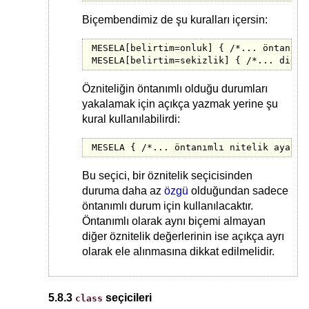
Biçembendimiz de şu kuralları içersin:
MESELA[belirtim=onluk] { /*... öntanıml
MESELA[belirtim=sekizlik] { /*... diğer
Özniteliğin öntanımlı olduğu durumları
yakalamak için açıkça yazmak yerine şu
kural kullanılabilirdi:
MESELA { /*... öntanımlı nitelik ayarla
Bu seçici, bir öznitelik seçicisinden
duruma daha az
özgü
olduğundan sadece
öntanımlı durum için kullanılacaktır.
Öntanımlı olarak aynı biçemi almayan
diğer öznitelik değerlerinin ise açıkça ayrı
olarak ele alınmasına dikkat edilmelidir.
5.8.3
seçicileri
class