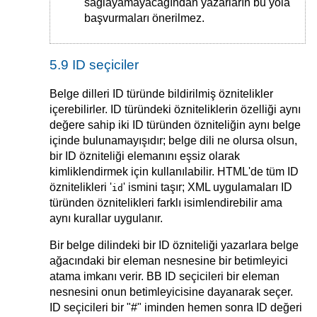
sağlayamayacağından yazarların bu yola
başvurmaları önerilmez.
5.9 ID seçiciler
Belge dilleri ID türünde bildirilmiş öznitelikler
içerebilirler. ID türündeki özniteliklerin özelliği aynı
değere sahip iki ID türünden özniteliğin aynı belge
içinde bulunamayışıdır; belge dili ne olursa olsun,
bir ID özniteliği elemanını eşsiz olarak
kimliklendirmek için kullanılabilir. HTML'de tüm ID
öznitelikleri '
' ismini taşır; XML uygulamaları ID
id
türünden öznitelikleri farklı isimlendirebilir ama
aynı kurallar uygulanır.
Bir belge dilindeki bir ID özniteliği yazarlara belge
ağacındaki bir eleman nesnesine bir betimleyici
atama imkanı verir. BB ID seçicileri bir eleman
nesnesini onun betimleyicisine dayanarak seçer.
ID seçicileri bir "#" iminden hemen sonra ID değeri