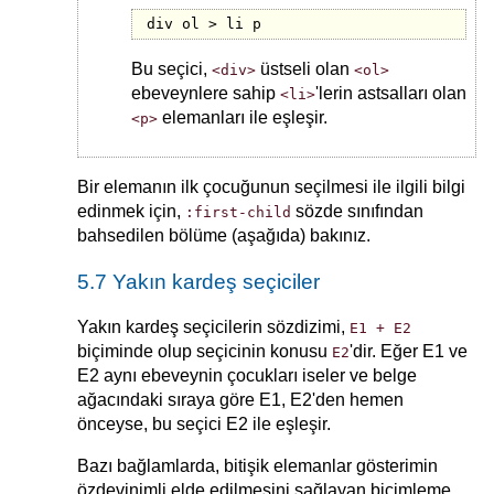
div ol > li p
Bu seçici,
üstseli olan
<div>
<ol>
ebeveynlere sahip
'lerin astsalları olan
<li>
elemanları ile eşleşir.
<p>
Bir elemanın ilk çocuğunun seçilmesi ile ilgili bilgi
edinmek için,
sözde sınıfından
:first-child
bahsedilen bölüme (aşağıda) bakınız.
5.7 Yakın kardeş seçiciler
Yakın kardeş seçicilerin sözdizimi,
E1 + E2
biçiminde olup seçicinin konusu
'dir. Eğer E1 ve
E2
E2 aynı ebeveynin çocukları iseler ve belge
ağacındaki sıraya göre E1, E2'den hemen
önceyse, bu seçici E2 ile eşleşir.
Bazı bağlamlarda, bitişik elemanlar gösterimin
özdevinimli elde edilmesini sağlayan biçimleme