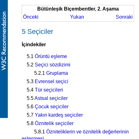
Bütünleşik Biçembentler, 2. Aşama
Önceki
Yukarı
Sonraki
5 Seçiciler
İçindekiler
5.1
Örüntü eşleme
5.2
Seçici sözdizimi
5.2.1
Gruplama
5.3
Evrensel seçici
5.4
Tür seçicileri
5.5
Astsal seçiciler
5.6
Çocuk seçiciler
5.7
Yakın kardeş seçiciler
5.8
Öznitelik seçiciler
5.8.1
Özniteliklerin ve öznitelik değerlerinin
eşleşmesi