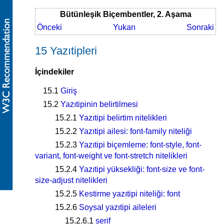
Bütünleşik Biçembentler, 2. Aşama
Önceki
Yukarı
Sonraki
15 Yazıtipleri
İçindekiler
15.1
Giriş
15.2
Yazıtipinin belirtilmesi
15.2.1
Yazıtipi belirtim nitelikleri
15.2.2
Yazıtipi ailesi: font-family niteliği
15.2.3
Yazıtipi biçemleme: font-style, font-
variant, font-weight ve font-stretch nitelikleri
15.2.4
Yazıtipi yüksekliği: font-size ve font-
size-adjust nitelikleri
15.2.5
Kestirme yazıtipi niteliği: font
15.2.6
Soysal yazıtipi aileleri
15.2.6.1
serif