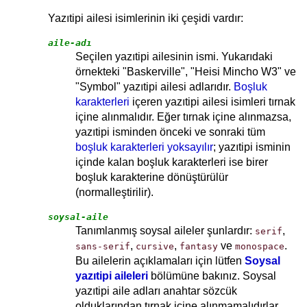
Yazıtipi ailesi isimlerinin iki çeşidi vardır:
aile-adı
Seçilen yazıtipi ailesinin ismi. Yukarıdaki
örnekteki "Baskerville", "Heisi Mincho W3" ve
"Symbol" yazıtipi ailesi adlarıdır.
Boşluk
karakterleri
içeren yazıtipi ailesi isimleri tırnak
içine alınmalıdır. Eğer tırnak içine alınmazsa,
yazıtipi isminden önceki ve sonraki tüm
boşluk karakterleri
yoksayılır
; yazıtipi isminin
içinde kalan boşluk karakterleri ise birer
boşluk karakterine dönüştürülür
(normalleştirilir).
soysal-aile
Tanımlanmış soysal aileler şunlardır:
,
serif
,
,
ve
.
sans-serif
cursive
fantasy
monospace
Bu ailelerin açıklamaları için lütfen
Soysal
yazıtipi aileleri
bölümüne bakınız. Soysal
yazıtipi aile adları anahtar sözcük
olduklarından tırnak içine alınmamalıdırlar.