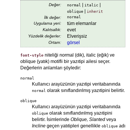
Değer:
|
|
normal
italic
|
oblique
inherit
normal
İlk değer:
Uygulama yeri:
tüm elemanlar
Kalıtsallık:
evet
Yüzdelik değerler:
Elverişsiz
Ortam:
görsel
niteliği normal (dik), italic (eğik) ve
font-style
oblique (yatık) motifli bir yazıtipi ailesi seçer.
Değerlerin anlamları şöyledir:
normal
Kullanıcı arayüzünün yazıtipi veritabanında
olarak sınıflandırılmış yazıtipini belirtir.
normal
oblique
Kullanıcı arayüzünün yazıtipi veritabanında
olarak sınıflandırılmış yazıtipini
oblique
belirtir. İsimlerinde
Oblique, Slanted
veya
Incline
geçen yatıtipleri genellikle
adı
oblique