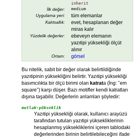
inherit
medium
İlk değer:
Uygulama yeri:
tüm elemanlar
Kalıtsallık:
evet, hesaplanan değer
miras kalır
Yüzdelik değerler:
ebeveyn elemanın
yazıtipi yüksekliği ölçüt
alınır
Ortam:
görsel
Bu nitelik, sabit bir değer olarak belirtildiğinde
yazıtipinin yüksekliğini belirtir. Yazıtipi yüksekliği
basımcılıkta bir ölçü birimi olan
katrat
a (İng: "em
square") karşı düşer. Bazı motifler kendi katratları
dışına taşabilir. Değerlerin anlamları şöyledir:
mutlak-yükseklik
Yazıtipi yüksekliği olarak, kullanıcı arayüzü
tarafından tutulan yazıtipi yüksekliklerinin
hesaplanmış yüksekliklerini içeren tablodaki
değerlerinden birinin belirtilebileceğini ifade