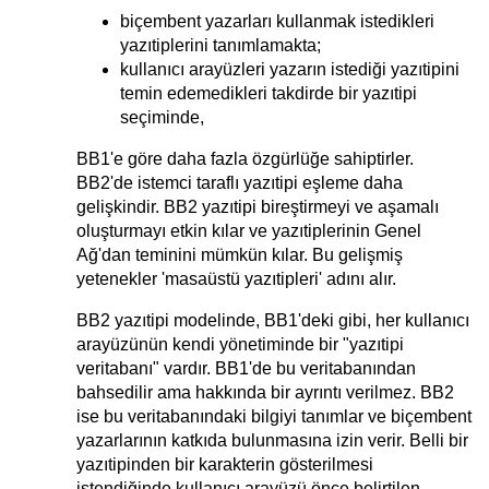
biçembent yazarları kullanmak istedikleri
yazıtiplerini tanımlamakta;
kullanıcı arayüzleri yazarın istediği yazıtipini
temin edemedikleri takdirde bir yazıtipi
seçiminde,
BB1'e göre daha fazla özgürlüğe sahiptirler.
BB2'de istemci taraflı yazıtipi eşleme daha
gelişkindir. BB2 yazıtipi bireştirmeyi ve aşamalı
oluşturmayı etkin kılar ve yazıtiplerinin Genel
Ağ'dan teminini mümkün kılar. Bu gelişmiş
yetenekler 'masaüstü yazıtipleri' adını alır.
BB2 yazıtipi modelinde, BB1'deki gibi, her kullanıcı
arayüzünün kendi yönetiminde bir "yazıtipi
veritabanı" vardır. BB1'de bu veritabanından
bahsedilir ama hakkında bir ayrıntı verilmez. BB2
ise bu veritabanındaki bilgiyi tanımlar ve biçembent
yazarlarının katkıda bulunmasına izin verir. Belli bir
yazıtipinden bir karakterin gösterilmesi
istendiğinde kullanıcı arayüzü önce belirtilen