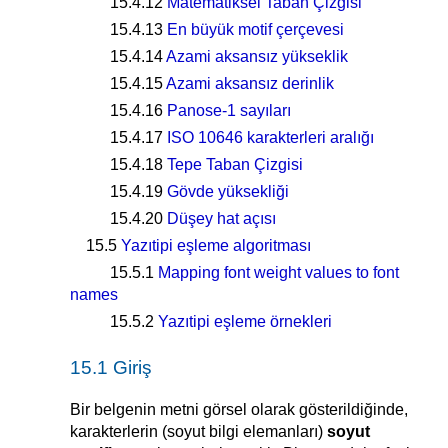
15.4.12
Matematiksel Taban Çizgisi
15.4.13
En büyük motif çerçevesi
15.4.14
Azami aksansız yükseklik
15.4.15
Azami aksansız derinlik
15.4.16
Panose-1 sayıları
15.4.17
ISO 10646 karakterleri aralığı
15.4.18
Tepe Taban Çizgisi
15.4.19
Gövde yüksekliği
15.4.20
Düşey hat açısı
15.5
Yazıtipi eşleme algoritması
15.5.1
Mapping font weight values to font
names
15.5.2
Yazıtipi eşleme örnekleri
15.1 Giriş
Bir belgenin metni görsel olarak gösterildiğinde,
karakterlerin (soyut bilgi elemanları)
soyut