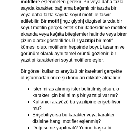
motifler
e eşlenmeleri gerekir. Bir veya daha fazla
sayıda karakter, bağlama bağımlı bir tarzda bir
veya daha fazla sayıda soyut motif ile tasvir
edilebilir. Bir
motif
[İng.: glyph] dizgisel tarzda bir
soyut motifin gerçek estetik bir ifadesidir ve motifler
ekranda veya kağıtta biteşlemler halinde veya birer
çizim olarak gösterilirler. Bir
yazıtipi
bir motif
kümesi olup, motiflerin hepsinde boyut, tasarım ve
görünüm olarak aynı temel örüntü gözlenir; bir
yazıtipi karakterleri soyut motiflere eşler.
Bir görsel kullanıcı arayüzü bir karekteri gerçekte
oluşturmadan önce şu konuları dikkate almalıdır:
İster miras alınmış ister belirtilmiş olsun, o
karakter için belirtilmiş bir yazıtipi var mı?
Kullanıcı arayüzü bu yazıtipine erişebiliyor
mu?
Erişebiliyorsa bu karakter veya karakter
dizisine hangi motifler eşlenmiş?
Değilse ne yapılmalı? Yerine başka bir