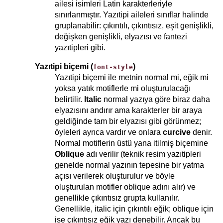
ailesi isimleri Latin karakterleriyle
sınırlanmıştır. Yazıtipi aileleri sınıflar halinde
gruplanabilir: çıkıntılı, çıkıntısız, eşit genişlikli,
değişken genişlikli, elyazısı ve fantezi
yazıtipleri gibi.
Yazıtipi biçemi (
)
font-style
Yazıtipi biçemi ile metnin normal mi, eğik mi
yoksa yatık motiflerle mi oluşturulacağı
belirtilir.
Italic
normal yazıya göre biraz daha
elyazısını andırır ama karakterler bir araya
geldiğinde tam bir elyazısı gibi görünmez;
öyleleri ayrıca vardır ve onlara
curcive
denir.
Normal motiflerin üstü yana itilmiş biçemine
Oblique
adı verilir (teknik resim yazıtipleri
genelde normal yazının tepesine bir yatma
açısı verilerek oluşturulur ve böyle
oluşturulan motifler oblique adını alır) ve
genellikle çıkıntısız grupta kullanılır.
Genellikle, italic için çıkıntılı eğik; oblique için
ise çıkıntısız eğik yazı denebilir. Ancak bu