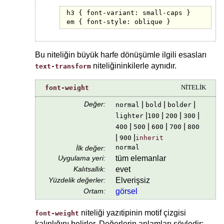
h3 { font-variant: small-caps }

em { font-style: oblique }
Bu niteliğin büyük harfe dönüşümle ilgili esasları
niteliğininkilerle aynıdır.
text-transform
font-weight
NİTELİK
Değer:
|
|
|
normal
bold
bolder
|
|
|
|
lighter
100
200
300
|
|
|
|
400
500
600
700
800
|
|
900
inherit
normal
İlk değer:
Uygulama yeri:
tüm elemanlar
Kalıtsallık:
evet
Yüzdelik değerler:
Elverişsiz
Ortam:
görsel
niteliği yazıtipinin motif çizgisi
font-weight
kalınlığını belirler. Değerlerin anlamları şöyledir: