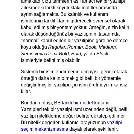
almaktadır. Bu terimlerin asıl amacı tek bir yazıtipi
ailesindeki farklı koyuluktaki motifler arasında
ayrım sağlamaktır. Bu kalınlık ve kullanım
isimlerinin farklılıklarını giderecek evrensel olarak
kabul edilmiş bir yöntem yoktur. Örneğin, sizin kalın
olarak düşündüğünüz bir yazıtipinin, tasarımda
"normal" kabul edilen bir yazıtipine göre ne derece
koyu olduğu
Regular, Roman, Book, Medium,
Semi-
veya
Demi-Bold, Bold,
ya da
Black
isimleriyle belirtilmiş olabilir.
Sistemli bir isimlendirmenin olmayışı, genel olarak,
örneğin daha kalın olmak gibi belli bir yöntemle
değiştirilmiş bir yazıtipi için isim üretmeyi imkansız
kılar.
Bundan dolayı, BB
farklı bir model
kullanır.
Yazıtipleri tek bir yazıtipi ismi üzerinden değil, belli
yazıtipi niteliklerine değer belirterek talep edilirler.
Bu nitelik değerleri kullanıcı arayüzünün
yazıtipi
seçim mekanizmasına
dayalı olarak şekillenir.