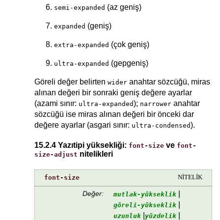
(az geniş)
semi-expanded
(geniş)
expanded
(çok geniş)
extra-expanded
(gepgeniş)
ultra-expanded
Göreli değer belirten
anahtar sözcüğü, miras
wider
alınan değeri bir sonraki geniş değere ayarlar
(azami sınır:
);
anahtar
ultra-expanded
narrower
sözcüğü ise miras alınan değeri bir önceki dar
değere ayarlar (asgari sınır:
).
ultra-condensed
15.2.4 Yazıtipi yüksekliği:
ve
font-size
font-
nitelikleri
size-adjust
font-size
NİTELİK
Değer:
|
mutlak-yükseklik
|
göreli-yükseklik
|
|
uzunluk
yüzdelik