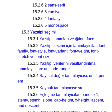
15.2.6.2
sans-serif
15.2.6.3
cursive
15.2.6.4
fantasy
15.2.6.5
monospace
15.3
Yazıtipi seçimi
15.3.1
Yazıtipi tanımları ve @font-face
15.3.2
Yazıtipi seçimi için tanımlayıcılar: font-
family, font-style, font-variant, font-weight, font-
stretch ve font-size
15.3.3
Yazıtipi verilerini vasıflandırılma
tanımlayıcıları: unicode-range
15.3.4
Sayısal değer tanımlayıcısı: units-per-
em
15.3.5
Kaynak tanımlayıcısı: src
15.3.6
Eşleşme tanımlayıcılar: panose-1,
stemv, stemh, slope, cap-height, x-height, ascent,
and descent