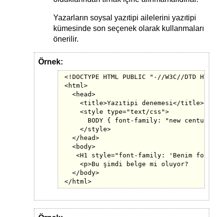
Yazarların soysal yazıtipi ailelerini yazıtipi
kümesinde son seçenek olarak kullanmaları
önerilir.
Örnek:
<!DOCTYPE HTML PUBLIC "-//W3C//DTD HTML 
<html>

  <head>

    <title>Yazıtipi denemesi</title>

    <style type="text/css">

      BODY { font-family: "new century s
    </style>

  </head>

  <body>

   <H1 style="font-family: 'Benim fontum
    <p>Bu şimdi belge mi oluyor?

  </body>

</html>