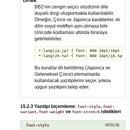
Örnek:
BB2'nin zengin seçici sözdizimi dile
duyarlı dizgi oluşturmakta kullanılabilir.
Örneğin, Çince ve Japonca karakterler, iki
dilin soyut motifleri aynı olmasa bile
Unicode kodlaması altında biraraya
getirilebilirler.
*:lang(ja-jp) { font: 900 14pt/16pt "Hei
*:lang(zh-tw) { font: 800 14pt/16.5pt "
Bu kurallar dil belirtilmiş (Japonca ve
Geleneksel Çince) elemanlarda
kullanılacak yazıtiplerini seçer, yoksa
uygun yazıtipini talep eder.
15.2.3 Yazıtipi biçemleme:
,
font-style
font-
,
ve
nitelikleri
variant
font-weight
font-stretch
font-style
NİTELİK