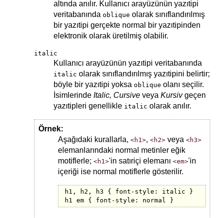
altında anılır. Kullanıcı arayüzünün yazıtipi
veritabanında
olarak sınıflandırılmış
oblique
bir yazıtipi gerçekte normal bir yazıtipinden
elektronik olarak üretilmiş olabilir.
italic
Kullanıcı arayüzünün yazıtipi veritabanında
olarak sınıflandırılmış yazıtipini belirtir;
italic
böyle bir yazıtipi yoksa
olanı seçilir.
oblique
İsimlerinde
Italic, Cursive
veya
Kursiv
geçen
yazıtipleri genellikle
olarak anılır.
italic
Örnek:
Aşağıdaki kurallarla,
,
veya
<h1>
<h2>
<h3>
elemanlarındaki normal metinler eğik
motiflerle;
'in satıriçi elemanı
'in
<h1>
<em>
içeriği ise normal motiflerle gösterilir.
h1, h2, h3 { font-style: italic }

h1 em { font-style: normal }