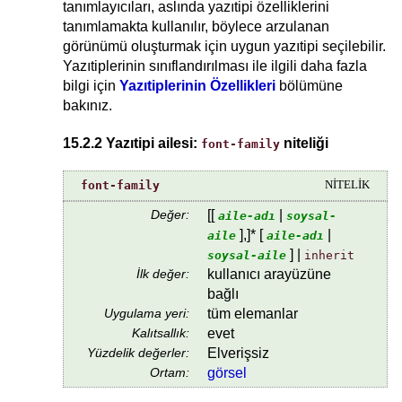
tanımlayıcıları, aslında yazıtipi özelliklerini
tanımlamakta kullanılır, böylece arzulanan
görünümü oluşturmak için uygun yazıtipi seçilebilir.
Yazıtiplerinin sınıflandırılması ile ilgili daha fazla
bilgi için
Yazıtiplerinin Özellikleri
bölümüne
bakınız.
15.2.2 Yazıtipi ailesi:
niteliği
font-family
font-family
NİTELİK
Değer:
[[
|
aile-adı
soysal-
],]* [
|
aile
aile-adı
] |
soysal-aile
inherit
İlk değer:
kullanıcı arayüzüne
bağlı
Uygulama yeri:
tüm elemanlar
Kalıtsallık:
evet
Yüzdelik değerler:
Elverişsiz
Ortam:
görsel