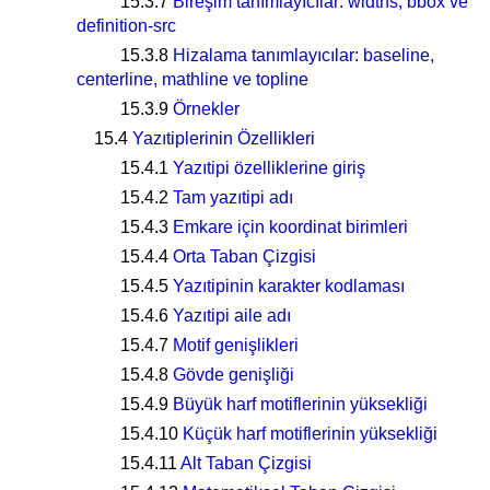
15.3.7
Bireşim tanımlayıcılar: widths, bbox ve
definition-src
15.3.8
Hizalama tanımlayıcılar: baseline,
centerline, mathline ve topline
15.3.9
Örnekler
15.4
Yazıtiplerinin Özellikleri
15.4.1
Yazıtipi özelliklerine giriş
15.4.2
Tam yazıtipi adı
15.4.3
Emkare için koordinat birimleri
15.4.4
Orta Taban Çizgisi
15.4.5
Yazıtipinin karakter kodlaması
15.4.6
Yazıtipi aile adı
15.4.7
Motif genişlikleri
15.4.8
Gövde genişliği
15.4.9
Büyük harf motiflerinin yüksekliği
15.4.10
Küçük harf motiflerinin yüksekliği
15.4.11
Alt Taban Çizgisi