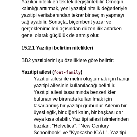
Yazıtipi nitelikleri tek tek değiştirilebilir. Örneğin,
kalınlığı arttırmak, yeni yazıtipi nitelik değerleriyle
yazıtipi veritabanından tekrar bir seçim yapmayı
sağlayabilir. Sonuçta, biçembent yazar ve
gerçeklenimcileri açısından düzenlilik artarken
genel olarak güçlülük de artmış olur.
15.2.1 Yazıtipi belirtim nitelikleri
BB2 yazıtiplerini şu özelliklere göre belirtir:
Yazıtipi ailesi (
)
font-family
Yazıtipi ailesi ile metni oluşturmak için hangi
yazıtipi ailesinin kullanılacağı belirtilir.
Yazıtipi ailesi tasarımında benzerlikler
bulunan ve birarada kullanılmak için
tasarlanmış bir yazıtipi grubudur. Ailenin bir
üyesi eğik, bir diğeri kalın, bir başkası dar
veya kısa olabilir. Yazıtipi ailesi isimlerinden
bazıları: "Helvetica", "New Century
Schoolbook" ve "Kyokasho ICA L". Yazıtipi