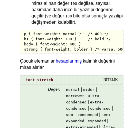
miras alınan değer
değilse, sayısal
100
bakımdan daha ince bir yazıtipi değerine
geçilir (ve değer
bile olsa sonuçta yazıtipi
100
değişmeden kalabilir).
p { font-weight: normal }   /* 400 */

h1 { font-weight: 700 }     /* bold */

body { font-weight: 400 }

strong { font-weight: bolder } /* varsa, 500 
Çocuk elemanlar
hesaplanmış
kalınlık değerini
miras alırlar.
font-stretch
NİTELİK
Değer:
|
|
normal
wider
|
narrower
ultra-
|
condensed
extra-
|
|
condensed
condensed
|
semi-condensed
semi-
|
|
expanded
expanded
|
extra-expanded
ultra-