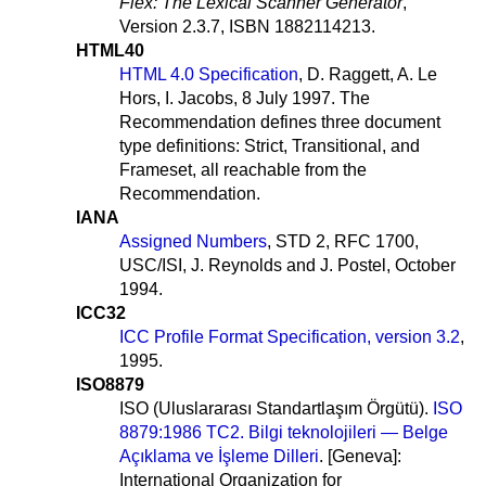
Flex: The Lexical Scanner Generator
,
Version 2.3.7, ISBN 1882114213.
HTML40
HTML 4.0 Specification
, D. Raggett, A. Le
Hors, I. Jacobs, 8 July 1997. The
Recommendation defines three document
type definitions: Strict, Transitional, and
Frameset, all reachable from the
Recommendation.
IANA
Assigned Numbers
, STD 2, RFC 1700,
USC/ISI, J. Reynolds and J. Postel, October
1994.
ICC32
ICC Profile Format Specification, version 3.2
,
1995.
ISO8879
ISO (Uluslararası Standartlaşım Örgütü).
ISO
8879:1986 TC2. Bilgi teknolojileri — Belge
Açıklama ve İşleme Dilleri
. [Geneva]:
International Organization for