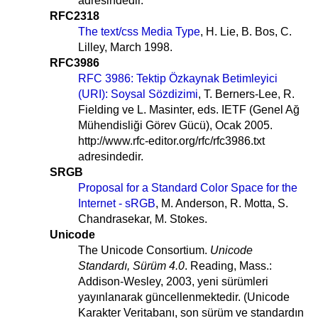
adresindedir.
RFC2318
The text/css Media Type
, H. Lie, B. Bos, C.
Lilley, March 1998.
RFC3986
RFC 3986: Tektip Özkaynak Betimleyici
(URI): Soysal Sözdizimi
, T. Berners-Lee, R.
Fielding ve L. Masinter, eds. IETF (Genel Ağ
Mühendisliği Görev Gücü), Ocak 2005.
http://www.rfc-editor.org/rfc/rfc3986.txt
adresindedir.
SRGB
Proposal for a Standard Color Space for the
Internet - sRGB
, M. Anderson, R. Motta, S.
Chandrasekar, M. Stokes.
Unicode
The Unicode Consortium.
Unicode
Standardı, Sürüm 4.0
. Reading, Mass.:
Addison-Wesley, 2003, yeni sürümleri
yayınlanarak güncellenmektedir. (Unicode
Karakter Veritabanı, son sürüm ve standardın