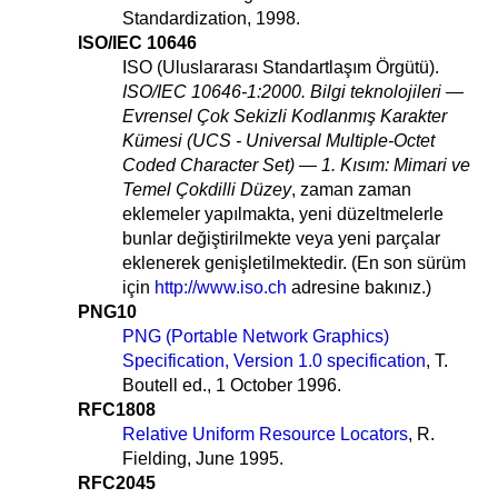
Standardization, 1998.
ISO/IEC 10646
ISO (Uluslararası Standartlaşım Örgütü).
ISO/IEC 10646-1:2000. Bilgi teknolojileri —
Evrensel Çok Sekizli Kodlanmış Karakter
Kümesi (UCS - Universal Multiple-Octet
Coded Character Set) — 1. Kısım: Mimari ve
Temel Çokdilli Düzey
, zaman zaman
eklemeler yapılmakta, yeni düzeltmelerle
bunlar değiştirilmekte veya yeni parçalar
eklenerek genişletilmektedir. (En son sürüm
için
http://www.iso.ch
adresine bakınız.)
PNG10
PNG (Portable Network Graphics)
Specification, Version 1.0 specification
, T.
Boutell ed., 1 October 1996.
RFC1808
Relative Uniform Resource Locators
, R.
Fielding, June 1995.
RFC2045