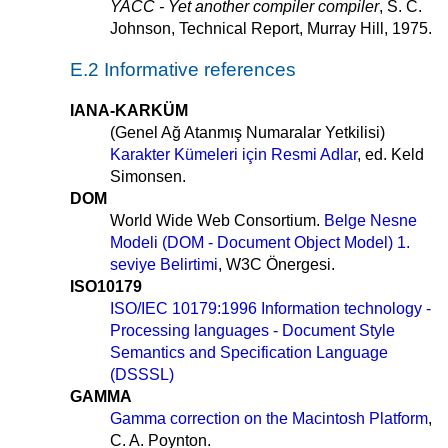
YACC - Yet another compiler compiler
, S. C.
Johnson, Technical Report, Murray Hill, 1975.
E.2 Informative references
IANA-KARKÜM
(Genel Ağ Atanmış Numaralar Yetkilisi)
Karakter Kümeleri için Resmi Adlar
, ed. Keld
Simonsen.
DOM
World Wide Web Consortium.
Belge Nesne
Modeli (DOM - Document Object Model) 1.
seviye Belirtimi
, W3C Önergesi.
ISO10179
ISO/IEC 10179:1996 Information technology -
Processing languages - Document Style
Semantics and Specification Language
(DSSSL)
GAMMA
Gamma correction on the Macintosh Platform
,
C. A. Poynton.