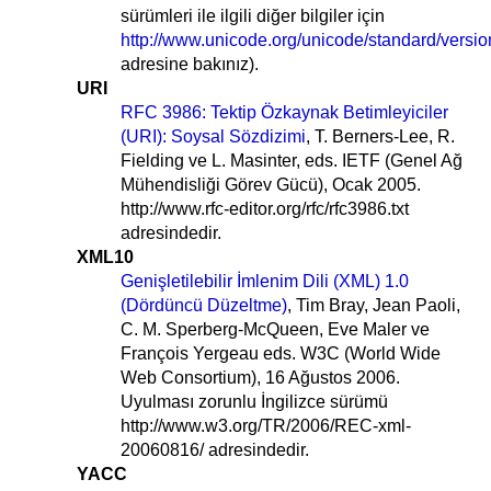
sürümleri ile ilgili diğer bilgiler için
http://www.unicode.org/unicode/standard/versio
adresine bakınız).
URI
RFC 3986: Tektip Özkaynak Betimleyiciler
(URI): Soysal Sözdizimi
, T. Berners-Lee, R.
Fielding ve L. Masinter, eds. IETF (Genel Ağ
Mühendisliği Görev Gücü), Ocak 2005.
http://www.rfc-editor.org/rfc/rfc3986.txt
adresindedir.
XML10
Genişletilebilir İmlenim Dili (XML) 1.0
(Dördüncü Düzeltme)
, Tim Bray, Jean Paoli,
C. M. Sperberg-McQueen, Eve Maler ve
François Yergeau eds. W3C (World Wide
Web Consortium), 16 Ağustos 2006.
Uyulması zorunlu İngilizce sürümü
http://www.w3.org/TR/2006/REC-xml-
20060816/ adresindedir.
YACC