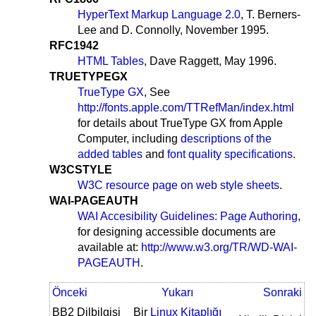
HyperText Markup Language 2.0
, T. Berners-
Lee and D. Connolly, November 1995.
RFC1942
HTML Tables
, Dave Raggett, May 1996.
TRUETYPEGX
TrueType GX
, See
http://fonts.apple.com/TTRefMan/index.html
for details about TrueType GX from Apple
Computer, including
descriptions of the
added tables
and
font quality specifications.
W3CSTYLE
W3C resource page on web style sheets
.
WAI-PAGEAUTH
WAI Accesibility Guidelines: Page Authoring
,
for designing accessible documents are
available at:
http://www.w3.org/TR/WD-WAI-
PAGEAUTH
.
Önceki
Yukarı
Sonraki
BB2 Dilbilgisi
Bir
Linux Kitaplığı