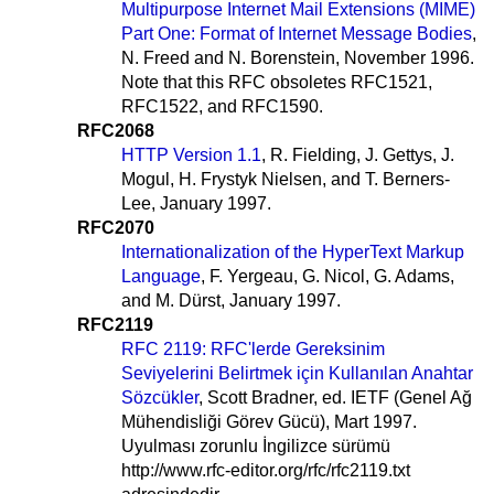
Multipurpose Internet Mail Extensions (MIME)
Part One: Format of Internet Message Bodies
,
N. Freed and N. Borenstein, November 1996.
Note that this RFC obsoletes RFC1521,
RFC1522, and RFC1590.
RFC2068
HTTP Version 1.1
, R. Fielding, J. Gettys, J.
Mogul, H. Frystyk Nielsen, and T. Berners-
Lee, January 1997.
RFC2070
Internationalization of the HyperText Markup
Language
, F. Yergeau, G. Nicol, G. Adams,
and M. Dürst, January 1997.
RFC2119
RFC 2119: RFC'lerde Gereksinim
Seviyelerini Belirtmek için Kullanılan Anahtar
Sözcükler
, Scott Bradner, ed. IETF (Genel Ağ
Mühendisliği Görev Gücü), Mart 1997.
Uyulması zorunlu İngilizce sürümü
http://www.rfc-editor.org/rfc/rfc2119.txt