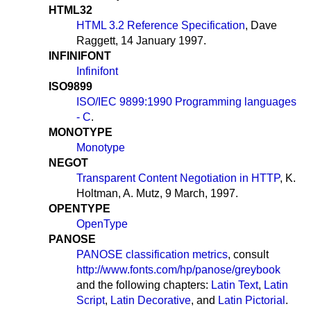
HTML32
HTML 3.2 Reference Specification
, Dave
Raggett, 14 January 1997.
INFINIFONT
Infinifont
ISO9899
ISO/IEC 9899:1990 Programming languages
- C
.
MONOTYPE
Monotype
NEGOT
Transparent Content Negotiation in HTTP
, K.
Holtman, A. Mutz, 9 March, 1997.
OPENTYPE
OpenType
PANOSE
PANOSE classification metrics
, consult
http://www.fonts.com/hp/panose/greybook
and the following chapters:
Latin Text
,
Latin
Script
,
Latin Decorative
, and
Latin Pictorial
.