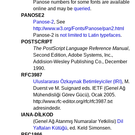
Panose numbers for some fonts are available
online and may be
queried
.
PANOSE2
Panose-2
, See
http://www.w3.org/Fonts/Panose/pan2.html
Panose-2 is
not limited to Latin typefaces
.
POSTSCRIPT
The PostScript Language Reference Manual
,
Second Edition, Adobe Systems, Inc.,
Addision-Wesley Publishing Co., December
1990.
RFC3987
Uluslararası Özkaynak Betimleyiciler (IRI)
, M.
Duerst ve M. Suignard eds. IETF (Genel Ağ
Mühendisliği Görev Gücü), Ocak 2005.
http://www.rfc-editor.org/rfc/rfc3987.txt
adresindedir.
IANA-DİLKOD
(Genel Ağ Atanmış Numaralar Yetkilisi)
Dil
Yaftaları Kütüğü
, ed. Keld Simonsen.
RFC1866