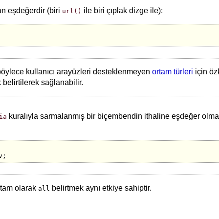
n eşdeğerdir (biri
ile biri çıplak dizge ile):
url()
e böylece kullanıcı arayüzleri desteklenmeyen
ortam türleri
için öz
belirtilerek sağlanabilir.
kuralıyla sarmalanmış bir biçembendin ithaline eşdeğer olmakla
ia
rtam olarak
belirtmek aynı etkiye sahiptir.
all