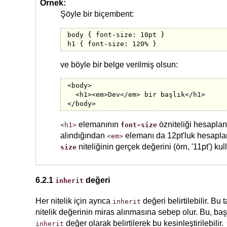
Örnek:
Şöyle bir biçembent:
body { font-size: 10pt }

h1 { font-size: 120% }
ve böyle bir belge verilmiş olsun:
<body>

  <h1><em>Dev</em> bir başlık</h1>

elemanının
özniteliği hesaplan
<h1>
font-size
alındığından
elemanı da 12pt'luk hesaplan
<em>
niteliğinin gerçek değerini (örn, '11pt') kul
size
6.2.1
değeri
inherit
Her nitelik için ayrıca
değeri belirtilebilir. Bu
inherit
nitelik değerinin miras alınmasına sebep olur. Bu, baş
değer olarak belirtilerek bu kesinleştirilebilir.
inherit