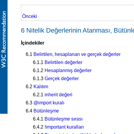
Önceki
6 Nitelik Değerlerinin Atanması, Bütün
İçindekiler
6.1
Belirtilen, hesaplanan ve gerçek değerler
6.1.1
Belirtilen değerler
6.1.2
Hesaplanmış değerler
6.1.3
Gerçek değerler
6.2
Kalıtım
6.2.1
inherit değeri
6.3
@import kuralı
6.4
Bütünleşme
6.4.1
Bütünleşme sırası
6.4.2
!important kuralları