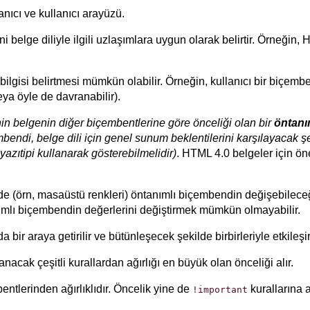
anıcı ve kullanıcı arayüzü.
i belge diliyle ilgili uzlaşımlara uygun olarak belirtir. Örneğin
m bilgisi belirtmesi mümkün olabilir. Örneğin, kullanıcı bir biçembe
eya öyle de davranabilir).
nin belgenin diğer biçembentlerine göre önceliği olan bir
öntanı
bendi, belge dili için genel sunum beklentilerini karşılayacak şe
azıtipi kullanarak gösterebilmelidir)
. HTML 4.0 belgeler için ön
ğinde (örn, masaüstü renkleri) öntanımlı biçembendin değişebilece
ımlı biçembendin değerlerini değiştirmek mümkün olmayabilir.
ir araya getirilir ve bütünleşecek şekilde birbirleriyle etkileşir
acak çeşitli kurallardan ağırlığı en büyük olan önceliği alır.
entlerinden ağırlıklıdır. Öncelik yine de
kurallarına a
!important