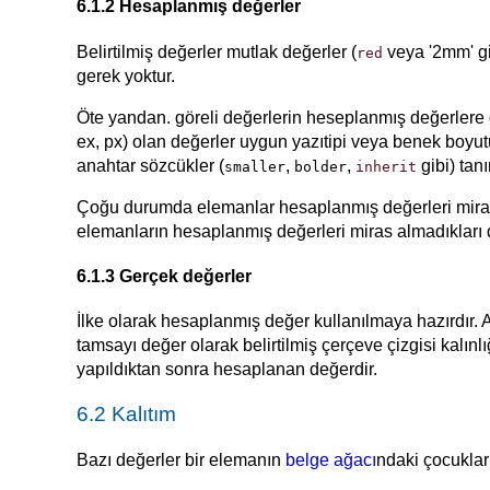
6.1.2 Hesaplanmış değerler
Belirtilmiş değerler mutlak değerler (
veya '2mm' gib
red
gerek yoktur.
Öte yandan. göreli değerlerin heseplanmış değerlere dön
ex, px) olan değerler uygun yazıtipi veya benek boyut
anahtar sözcükler (
,
,
gibi) tanı
smaller
bolder
inherit
Çoğu durumda elemanlar hesaplanmış değerleri miras alır
elemanların hesaplanmış değerleri miras almadıkları d
6.1.3 Gerçek değerler
İlke olarak hesaplanmış değer kullanılmaya hazırdır. 
tamsayı değer olarak belirtilmiş çerçeve çizgisi kalın
yapıldıktan sonra hesaplanan değerdir.
6.2 Kalıtım
Bazı değerler bir elemanın
belge ağacı
ndaki çocukları