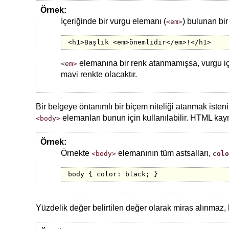
Örnek:
İçeriğinde bir vurgu elemanı (
) bulunan bi
<em>
<h1>Başlık <em>önemlidir</em>!</h1>
elemanına bir renk atanmamışsa, vurgu iç
<em>
mavi renkte olacaktır.
Bir belgeye öntanımlı bir biçem niteliği atanmak iste
elemanları bunun için kullanılabilir. HTML kay
<body>
Örnek:
Örnekte
elemanının tüm astsalları,
<body>
colo
body { color: black; }
Yüzdelik değer belirtilen değer olarak miras alınmaz, 