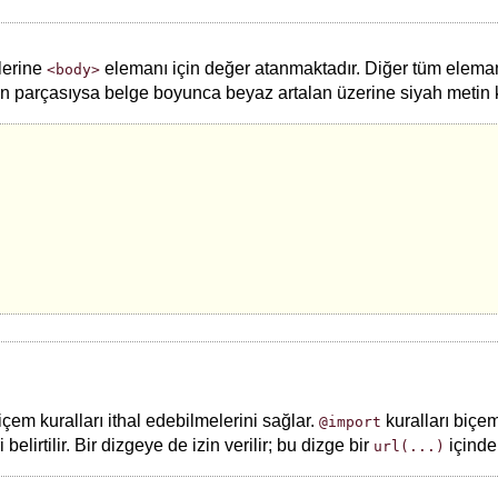
klerine
elemanı için değer atanmaktadır. Diğer tüm elem
<body>
nin parçasıysa belge boyunca beyaz artalan üzerine siyah metin k
çem kuralları ithal edebilmelerini sağlar.
kuralları biçe
@import
irtilir. Bir dizgeye de izin verilir; bu dizge bir
içinde 
url(...)