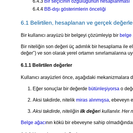
6.4.3
Bir seçicinin özgülüğünün hesaplanması
6.4.4
BB-dışı gösterimlerin önceliği
6.1 Belirtilen, hesaplanan ve gerçek değerle
Bir kullanıcı arayüzü bir belgeyi çözümleyip bir
belge
Bir niteliğin son değeri üç adımlık bir hesaplama ile e
değer") ve son olarak yerel ortamın sınırlamalarına u
6.1.1 Belirtilen değerler
Kullanıcı arayüzleri önce, aşağıdaki mekanizmalara daya
Eğer sonuçlar bir değerde
bütünleşiyorsa
o değe
Aksi takdirde, nitelik
miras alınmışsa
, ebeveyn e
Aksi takdirde, niteliğin
ilk değer
i kullanılır. Her 
Belge ağacı
nın kökü bir ebeveyne sahip olmadığından 