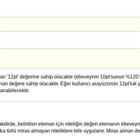
an '12pt' değerine sahip olacaktır (ebeveynin 10pt'sunun %120'
an değere sahip olacaktır. Eğer kullanıcı arayüzünün 12pt'luk y
lanabilecektir.
 takdirde, belirtilen eleman için niteliğin değeri elemanın ebeveyn
ka türlü miras almayan niteliklere bile uygulanır. Miras alınan 