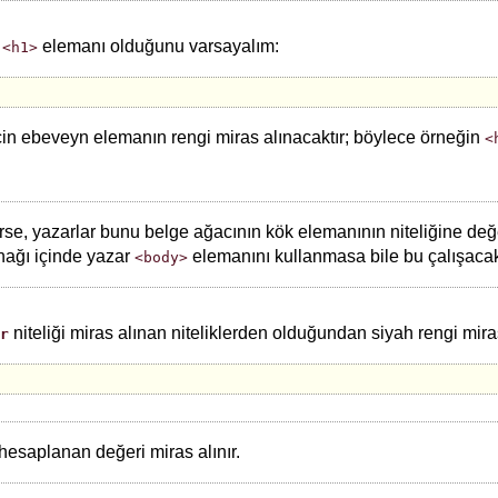
r
elemanı olduğunu varsayalım:
<h1>
in ebeveyn elemanın rengi miras alınacaktır; böylece örneğin
<
nirse, yazarlar bunu belge ağacının kök elemanının niteliğine de
nağı içinde yazar
elemanını kullanmasa bile bu çalışacakt
<body>
niteliği miras alınan niteliklerden olduğundan siyah rengi mira
r
hesaplanan değeri miras alınır.