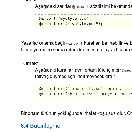
Aşağıdaki satırlar
sözdizimi bakımında
@import
@import "mystyle.css";

Yazarlar ortama bağlı
kuralları belirtebilir v
@import
tanım-yerinden sonra ortam türleri virgül ayraçlı olarak 
Örnek:
Aşağıdaki kurallar, aynı ortam türü için bir
@med
ihtiyaç duymadıkça indirmeyeceklerdir.
@import url("fineprint.css") print;

Bir ortam türünün yokluğunda ithalat koşulsuz olur. O
6.4 Bütünleşme