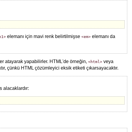
elemanı için mavi renk belirtilmişse
elemanı da
h1>
<em>
ğer atayarak yapabilirler. HTML'de örneğin,
veya
<html>
ır, çünkü HTML çözümleyici eksik etiketi çıkarsayacaktır.
s alacaklardır: