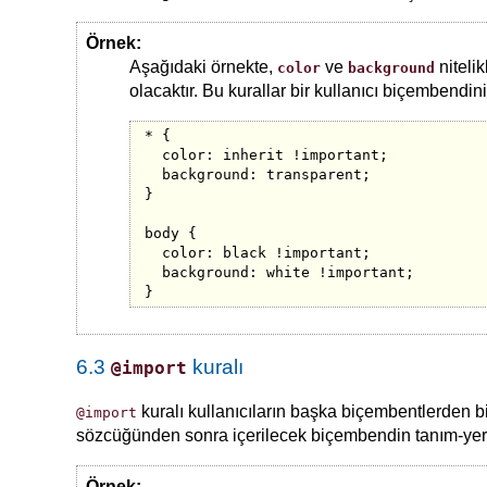
Örnek:
Aşağıdaki örnekte,
ve
niteli
color
background
olacaktır. Bu kurallar bir kullanıcı biçembendi
* {

  color: inherit !important;

  background: transparent;

}

body {

  color: black !important;

  background: white !important;

}
6.3
kuralı
@import
kuralı kullanıcıların başka biçembentlerden bi
@import
sözcüğünden sonra içerilecek biçembendin tanım-yeri bel
Örnek: