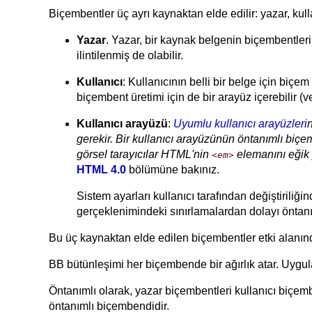
Biçembentler üç ayrı kaynaktan elde edilir: yazar, kull
Yazar
. Yazar, bir kaynak belgenin biçembentlerin
ilintilenmiş de olabilir.
Kullanıcı
: Kullanıcının belli bir belge için biçe
biçembent üretimi için de bir arayüz içerebilir (v
Kullanıcı arayüzü
:
Uyumlu kullanıcı arayüzleri
gerekir. Bir kullanıcı arayüzünün öntanımlı biçem
görsel tarayıcılar HTML'nin
elemanını eğik y
<em>
HTML 4.0
bölümüne bakınız.
Sistem ayarları kullanıcı tarafından değiştirili
gerçeklenimindeki sınırlamalardan dolayı öntan
Bu üç kaynaktan elde edilen biçembentler etki alanında b
BB bütünleşimi her biçembende bir ağırlık atar. Uygulan
Öntanımlı olarak, yazar biçembentleri kullanıcı biçemb
öntanımlı biçembendidir.