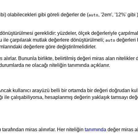
i) olabilecekleri gibi göreli değerler de (
, '2em', '12%' gibi
auto
üştürülmesi gereklidir: yüzdeler, ölçek değerleriyle çarpılmalı (
u ile çarpılarak mutlak değerlere dönüştürülmeli;
değerleri h
auto
mlarındaki değerlere göre değiştirilmelidirler.
lar. Bununla birlikte, belirtilmiş değeri miras alan nitelikler d
urumlarda ne olacağı niteliğin tanımında açıklanır.
Ancak kullanıcı arayüzü belli bir ortamda bir değeri doğrudan ku
lığı ile çalışabiliyorsa, hesaplanmış değerin yaklaşık tamsayı d
 tarafından miras alınırlar. Her niteliğin
tanımında
değer miras alı